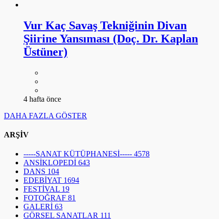
Vur Kaç Savaş Tekniğinin Divan
Şiirine Yansıması (Doç. Dr. Kaplan
Üstüner)
4 hafta önce
DAHA FAZLA GÖSTER
ARŞİV
-----SANAT KÜTÜPHANESİ-----
4578
ANSİKLOPEDİ
643
DANS
104
EDEBİYAT
1694
FESTİVAL
19
FOTOĞRAF
81
GALERİ
63
GÖRSEL SANATLAR
111