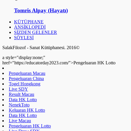
Tomris Alpay (Hayatı)
KÜTÜPHANE
ANSİKLOPEDİ
SİZDEN GELENLER
SÖYLEŞİ
SalakFilozof - Sanat Kütüphanesi. 2016©
a style="display:none;"
href="https://educatorday2023.com/">Pengeluaran HK Lotto
Pengeluaran Macau
Pengeluaran China
Togel Hongkong
Live SDY
Result Macau
Data HK Lotto
NenekToto
Keluaran HK Lotto
Data HK Lotto
Live Macau
Pengeluaran HK Lotto