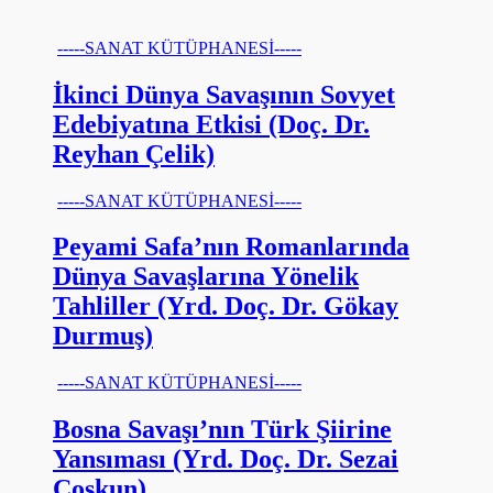
-----SANAT KÜTÜPHANESİ-----
İkinci Dünya Savaşının Sovyet
Edebiyatına Etkisi (Doç. Dr.
Reyhan Çelik)
-----SANAT KÜTÜPHANESİ-----
Peyami Safa’nın Romanlarında
Dünya Savaşlarına Yönelik
Tahliller (Yrd. Doç. Dr. Gökay
Durmuş)
-----SANAT KÜTÜPHANESİ-----
Bosna Savaşı’nın Türk Şiirine
Yansıması (Yrd. Doç. Dr. Sezai
Coşkun)