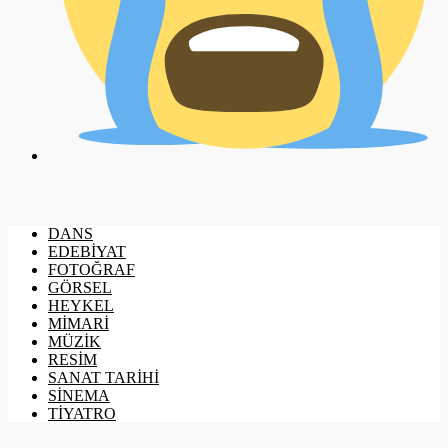
DANS
EDEBİYAT
FOTOĞRAF
GÖRSEL
HEYKEL
MİMARİ
MÜZİK
RESİM
SANAT TARİHİ
SİNEMA
TİYATRO