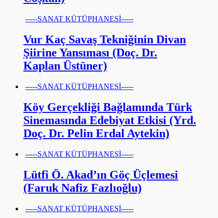
-----SANAT KÜTÜPHANESİ-----
Vur Kaç Savaş Tekniğinin Divan
Şiirine Yansıması (Doç. Dr.
Kaplan Üstüner)
-----SANAT KÜTÜPHANESİ-----
Köy Gerçekliği Bağlamında Türk
Sinemasında Edebiyat Etkisi (Yrd.
Doç. Dr. Pelin Erdal Aytekin)
-----SANAT KÜTÜPHANESİ-----
Lütfi Ö. Akad’ın Göç Üçlemesi
(Faruk Nafiz Fazlıoğlu)
-----SANAT KÜTÜPHANESİ-----