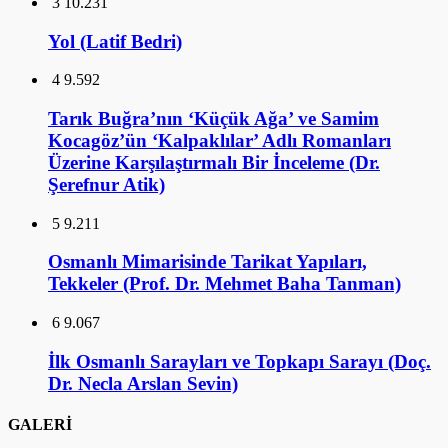
3
10.231
Yol (Latif Bedri)
4
9.592
Tarık Buğra’nın ‘Küçük Ağa’ ve Samim
Kocagöz’ün ‘Kalpaklılar’ Adlı Romanları
Üzerine Karşılaştırmalı Bir İnceleme (Dr.
Şerefnur Atik)
5
9.211
Osmanlı Mimarisinde Tarikat Yapıları,
Tekkeler (Prof. Dr. Mehmet Baha Tanman)
6
9.067
İlk Osmanlı Sarayları ve Topkapı Sarayı (Doç.
Dr. Necla Arslan Sevin)
GALERİ