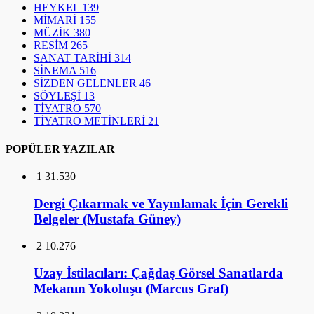
HEYKEL
139
MİMARİ
155
MÜZİK
380
RESİM
265
SANAT TARİHİ
314
SİNEMA
516
SİZDEN GELENLER
46
SÖYLEŞİ
13
TİYATRO
570
TİYATRO METİNLERİ
21
POPÜLER YAZILAR
1
31.530
Dergi Çıkarmak ve Yayınlamak İçin Gerekli
Belgeler (Mustafa Güney)
2
10.276
Uzay İstilacıları: Çağdaş Görsel Sanatlarda
Mekanın Yokoluşu (Marcus Graf)