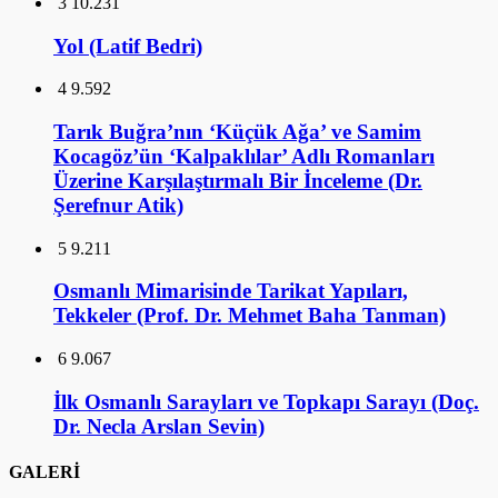
3
10.231
Yol (Latif Bedri)
4
9.592
Tarık Buğra’nın ‘Küçük Ağa’ ve Samim
Kocagöz’ün ‘Kalpaklılar’ Adlı Romanları
Üzerine Karşılaştırmalı Bir İnceleme (Dr.
Şerefnur Atik)
5
9.211
Osmanlı Mimarisinde Tarikat Yapıları,
Tekkeler (Prof. Dr. Mehmet Baha Tanman)
6
9.067
İlk Osmanlı Sarayları ve Topkapı Sarayı (Doç.
Dr. Necla Arslan Sevin)
GALERİ