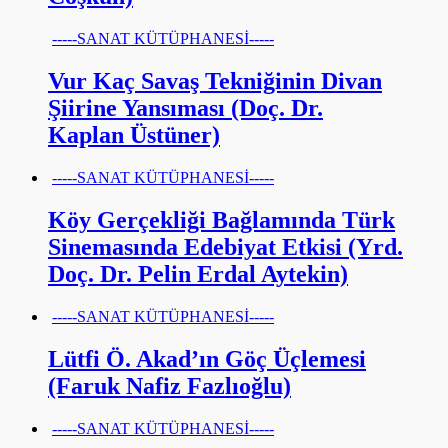
-----SANAT KÜTÜPHANESİ-----
Vur Kaç Savaş Tekniğinin Divan
Şiirine Yansıması (Doç. Dr.
Kaplan Üstüner)
-----SANAT KÜTÜPHANESİ-----
Köy Gerçekliği Bağlamında Türk
Sinemasında Edebiyat Etkisi (Yrd.
Doç. Dr. Pelin Erdal Aytekin)
-----SANAT KÜTÜPHANESİ-----
Lütfi Ö. Akad’ın Göç Üçlemesi
(Faruk Nafiz Fazlıoğlu)
-----SANAT KÜTÜPHANESİ-----