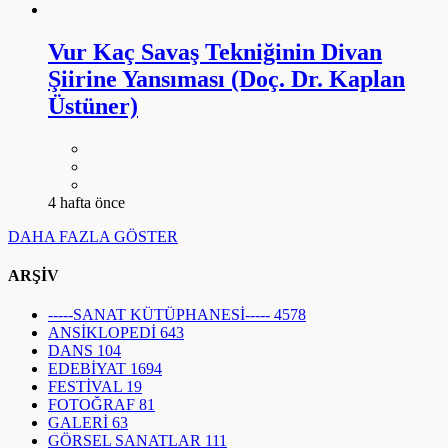
Vur Kaç Savaş Tekniğinin Divan
Şiirine Yansıması (Doç. Dr. Kaplan
Üstüner)
4 hafta önce
DAHA FAZLA GÖSTER
ARŞİV
-----SANAT KÜTÜPHANESİ-----
4578
ANSİKLOPEDİ
643
DANS
104
EDEBİYAT
1694
FESTİVAL
19
FOTOĞRAF
81
GALERİ
63
GÖRSEL SANATLAR
111