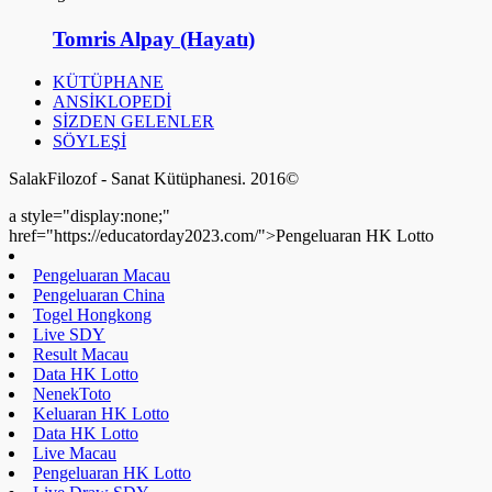
Tomris Alpay (Hayatı)
KÜTÜPHANE
ANSİKLOPEDİ
SİZDEN GELENLER
SÖYLEŞİ
SalakFilozof - Sanat Kütüphanesi. 2016©
a style="display:none;"
href="https://educatorday2023.com/">Pengeluaran HK Lotto
Pengeluaran Macau
Pengeluaran China
Togel Hongkong
Live SDY
Result Macau
Data HK Lotto
NenekToto
Keluaran HK Lotto
Data HK Lotto
Live Macau
Pengeluaran HK Lotto