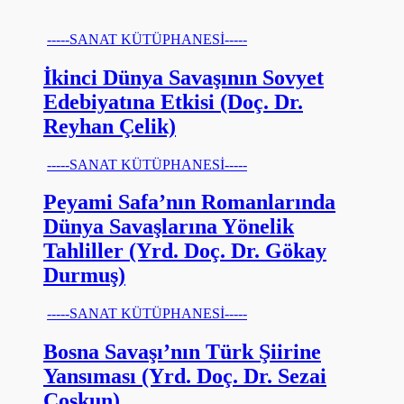
-----SANAT KÜTÜPHANESİ-----
İkinci Dünya Savaşının Sovyet
Edebiyatına Etkisi (Doç. Dr.
Reyhan Çelik)
-----SANAT KÜTÜPHANESİ-----
Peyami Safa’nın Romanlarında
Dünya Savaşlarına Yönelik
Tahliller (Yrd. Doç. Dr. Gökay
Durmuş)
-----SANAT KÜTÜPHANESİ-----
Bosna Savaşı’nın Türk Şiirine
Yansıması (Yrd. Doç. Dr. Sezai
Coşkun)