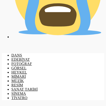
DANS
EDEBİYAT
FOTOĞRAF
GÖRSEL
HEYKEL
MİMARİ
MÜZİK
RESİM
SANAT TARİHİ
SİNEMA
TİYATRO