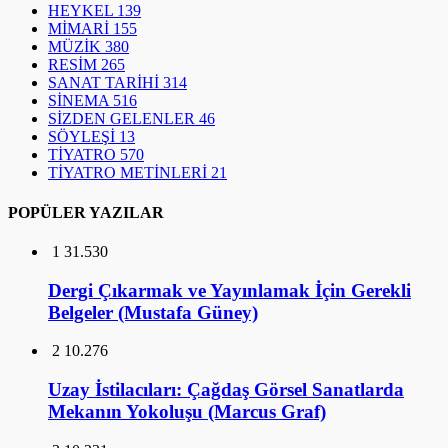
HEYKEL
139
MİMARİ
155
MÜZİK
380
RESİM
265
SANAT TARİHİ
314
SİNEMA
516
SİZDEN GELENLER
46
SÖYLEŞİ
13
TİYATRO
570
TİYATRO METİNLERİ
21
POPÜLER YAZILAR
1
31.530
Dergi Çıkarmak ve Yayınlamak İçin Gerekli
Belgeler (Mustafa Güney)
2
10.276
Uzay İstilacıları: Çağdaş Görsel Sanatlarda
Mekanın Yokoluşu (Marcus Graf)