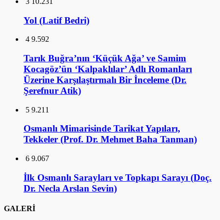
3
10.231
Yol (Latif Bedri)
4
9.592
Tarık Buğra’nın ‘Küçük Ağa’ ve Samim
Kocagöz’ün ‘Kalpaklılar’ Adlı Romanları
Üzerine Karşılaştırmalı Bir İnceleme (Dr.
Şerefnur Atik)
5
9.211
Osmanlı Mimarisinde Tarikat Yapıları,
Tekkeler (Prof. Dr. Mehmet Baha Tanman)
6
9.067
İlk Osmanlı Sarayları ve Topkapı Sarayı (Doç.
Dr. Necla Arslan Sevin)
GALERİ