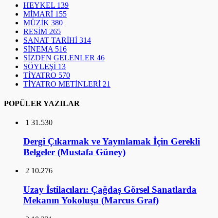
HEYKEL
139
MİMARİ
155
MÜZİK
380
RESİM
265
SANAT TARİHİ
314
SİNEMA
516
SİZDEN GELENLER
46
SÖYLEŞİ
13
TİYATRO
570
TİYATRO METİNLERİ
21
POPÜLER YAZILAR
1
31.530
Dergi Çıkarmak ve Yayınlamak İçin Gerekli
Belgeler (Mustafa Güney)
2
10.276
Uzay İstilacıları: Çağdaş Görsel Sanatlarda
Mekanın Yokoluşu (Marcus Graf)