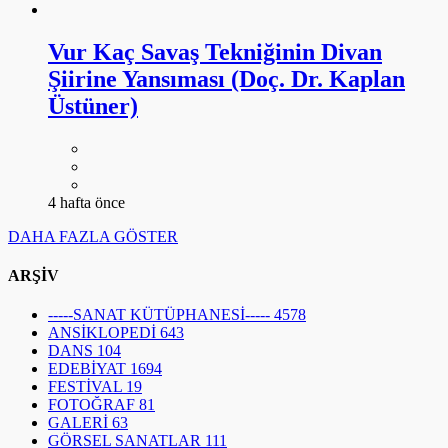
Vur Kaç Savaş Tekniğinin Divan
Şiirine Yansıması (Doç. Dr. Kaplan
Üstüner)
4 hafta önce
DAHA FAZLA GÖSTER
ARŞİV
-----SANAT KÜTÜPHANESİ-----
4578
ANSİKLOPEDİ
643
DANS
104
EDEBİYAT
1694
FESTİVAL
19
FOTOĞRAF
81
GALERİ
63
GÖRSEL SANATLAR
111