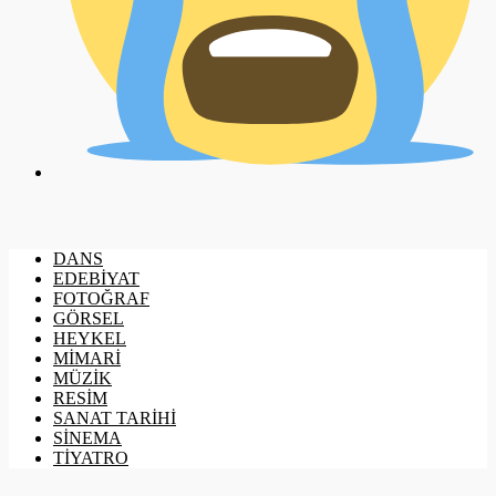
DANS
EDEBİYAT
FOTOĞRAF
GÖRSEL
HEYKEL
MİMARİ
MÜZİK
RESİM
SANAT TARİHİ
SİNEMA
TİYATRO