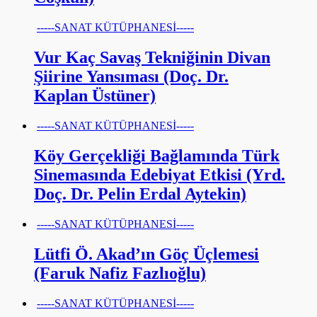
-----SANAT KÜTÜPHANESİ-----
Vur Kaç Savaş Tekniğinin Divan
Şiirine Yansıması (Doç. Dr.
Kaplan Üstüner)
-----SANAT KÜTÜPHANESİ-----
Köy Gerçekliği Bağlamında Türk
Sinemasında Edebiyat Etkisi (Yrd.
Doç. Dr. Pelin Erdal Aytekin)
-----SANAT KÜTÜPHANESİ-----
Lütfi Ö. Akad’ın Göç Üçlemesi
(Faruk Nafiz Fazlıoğlu)
-----SANAT KÜTÜPHANESİ-----