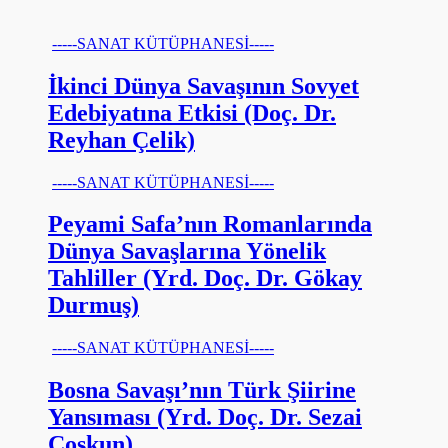
-----SANAT KÜTÜPHANESİ-----
İkinci Dünya Savaşının Sovyet
Edebiyatına Etkisi (Doç. Dr.
Reyhan Çelik)
-----SANAT KÜTÜPHANESİ-----
Peyami Safa’nın Romanlarında
Dünya Savaşlarına Yönelik
Tahliller (Yrd. Doç. Dr. Gökay
Durmuş)
-----SANAT KÜTÜPHANESİ-----
Bosna Savaşı’nın Türk Şiirine
Yansıması (Yrd. Doç. Dr. Sezai
Coşkun)