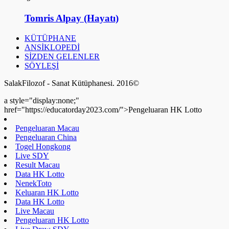
Tomris Alpay (Hayatı)
KÜTÜPHANE
ANSİKLOPEDİ
SİZDEN GELENLER
SÖYLEŞİ
SalakFilozof - Sanat Kütüphanesi. 2016©
a style="display:none;"
href="https://educatorday2023.com/">Pengeluaran HK Lotto
Pengeluaran Macau
Pengeluaran China
Togel Hongkong
Live SDY
Result Macau
Data HK Lotto
NenekToto
Keluaran HK Lotto
Data HK Lotto
Live Macau
Pengeluaran HK Lotto