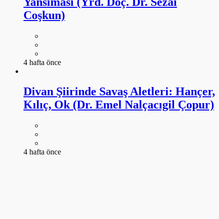
Divan Şiirinde Savaş Aletleri: Hançer,
Kılıç, Ok (Dr. Emel Nalçacıgil Çopur)
4 hafta önce
Türkiye’de Kore Savaşı Edebiyatında
Kadın ve Savaş Algısının Sedat Veyis
Örnek’in Pirinçler Yeşerecek Oyunu