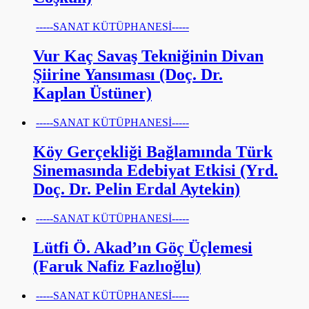
-----SANAT KÜTÜPHANESİ-----
Vur Kaç Savaş Tekniğinin Divan
Şiirine Yansıması (Doç. Dr.
Kaplan Üstüner)
-----SANAT KÜTÜPHANESİ-----
Köy Gerçekliği Bağlamında Türk
Sinemasında Edebiyat Etkisi (Yrd.
Doç. Dr. Pelin Erdal Aytekin)
-----SANAT KÜTÜPHANESİ-----
Lütfi Ö. Akad’ın Göç Üçlemesi
(Faruk Nafiz Fazlıoğlu)
-----SANAT KÜTÜPHANESİ-----