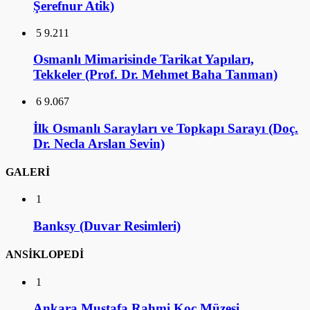
6
9.067
İlk Osmanlı Sarayları ve Topkapı Sarayı (Doç.
Dr. Necla Arslan Sevin)
GALERİ
1
Banksy (Duvar Resimleri)
ANSİKLOPEDİ
1
Ankara Mustafa Rahmi Koç Müzesi
2
İstanbul Mustafa Rahmi Koç Müzesi
3