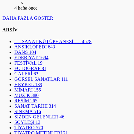
-----SANAT KÜTÜPHANESİ-----
4578
ANSİKLOPEDİ
643
DANS
104
EDEBİYAT
1694
FESTİVAL
19
FOTOĞRAF
81
GALERİ
63
GÖRSEL SANATLAR
111
HEYKEL
139
MİMARİ
155
MÜZİK
380
RESİM
265
SANAT TARİHİ
314
SİNEMA
516
SİZDEN GELENLER
46
SÖYLEŞİ
13
TİYATRO
570
TİYATRO METİNLERİ
21
POPÜLER YAZILAR
1
31.530
Dergi Çıkarmak ve Yayınlamak İçin Gerekli