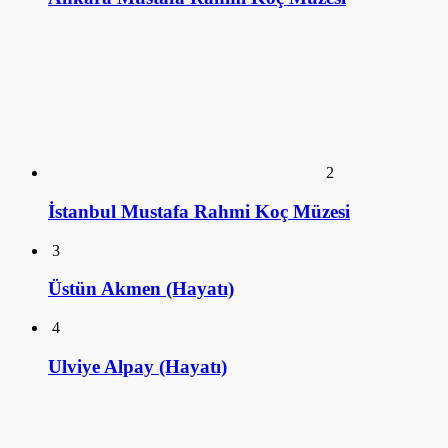
Üstün Akmen (Hayatı)
4
Ulviye Alpay (Hayatı)
5
Tomris Alpay (Hayatı)
KÜTÜPHANE
ANSİKLOPEDİ
SİZDEN GELENLER
SÖYLEŞİ
SalakFilozof - Sanat Kütüphanesi. 2016©