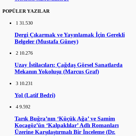
Belgeler (Mustafa Güney)
2
10.276
Uzay İstilacıları: Çağdaş Görsel Sanatlarda
Mekanın Yokoluşu (Marcus Graf)
3
10.231
Yol (Latif Bedri)
4
9.592
Tarık Buğra’nın ‘Küçük Ağa’ ve Samim
Kocagöz’ün ‘Kalpaklılar’ Adlı Romanları
Üzerine Karşılaştırmalı Bir İnceleme (Dr.
Şerefnur Atik)
5
9.211
Osmanlı Mimarisinde Tarikat Yapıları,
Tekkeler (Prof. Dr. Mehmet Baha Tanman)