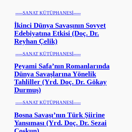
-----SANAT KÜTÜPHANESİ-----
İkinci Dünya Savaşının Sovyet
Edebiyatına Etkisi (Doç. Dr.
Reyhan Çelik)
-----SANAT KÜTÜPHANESİ-----
Peyami Safa’nın Romanlarında
Dünya Savaşlarına Yönelik
Tahliller (Yrd. Doç. Dr. Gökay
Durmuş)
-----SANAT KÜTÜPHANESİ-----
Bosna Savaşı’nın Türk Şiirine
Yansıması (Yrd. Doç. Dr. Sezai
Coşkun)