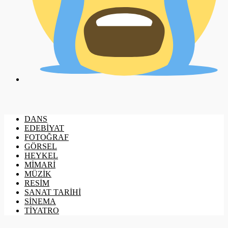
DANS
EDEBİYAT
FOTOĞRAF
GÖRSEL
HEYKEL
MİMARİ
MÜZİK
RESİM
SANAT TARİHİ
SİNEMA
TİYATRO