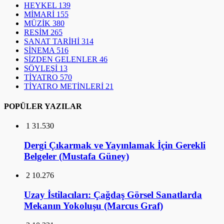
HEYKEL
139
MİMARİ
155
MÜZİK
380
RESİM
265
SANAT TARİHİ
314
SİNEMA
516
SİZDEN GELENLER
46
SÖYLEŞİ
13
TİYATRO
570
TİYATRO METİNLERİ
21
POPÜLER YAZILAR
1
31.530
Dergi Çıkarmak ve Yayınlamak İçin Gerekli
Belgeler (Mustafa Güney)
2
10.276
Uzay İstilacıları: Çağdaş Görsel Sanatlarda
Mekanın Yokoluşu (Marcus Graf)