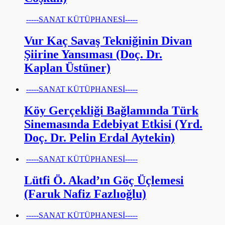
-----SANAT KÜTÜPHANESİ-----
Vur Kaç Savaş Tekniğinin Divan
Şiirine Yansıması (Doç. Dr.
Kaplan Üstüner)
-----SANAT KÜTÜPHANESİ-----
Köy Gerçekliği Bağlamında Türk
Sinemasında Edebiyat Etkisi (Yrd.
Doç. Dr. Pelin Erdal Aytekin)
-----SANAT KÜTÜPHANESİ-----
Lütfi Ö. Akad’ın Göç Üçlemesi
(Faruk Nafiz Fazlıoğlu)
-----SANAT KÜTÜPHANESİ-----