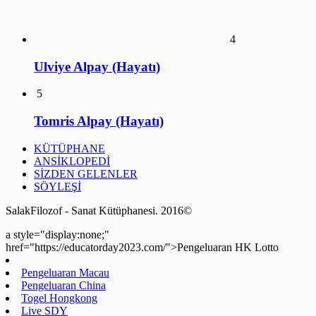
4
Ulviye Alpay (Hayatı)
5
Tomris Alpay (Hayatı)
KÜTÜPHANE
ANSİKLOPEDİ
SİZDEN GELENLER
SÖYLEŞİ
SalakFilozof - Sanat Kütüphanesi. 2016©
a style="display:none;"
href="https://educatorday2023.com/">Pengeluaran HK Lotto
Pengeluaran Macau
Pengeluaran China
Togel Hongkong
Live SDY