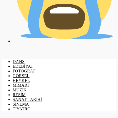
DANS
EDEBİYAT
FOTOĞRAF
GÖRSEL
HEYKEL
MİMARİ
MÜZİK
RESİM
SANAT TARİHİ
SİNEMA
TİYATRO