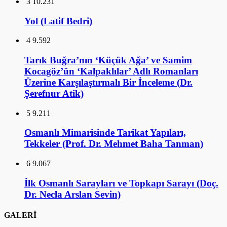
3
10.231
Yol (Latif Bedri)
4
9.592
Tarık Buğra’nın ‘Küçük Ağa’ ve Samim
Kocagöz’ün ‘Kalpaklılar’ Adlı Romanları
Üzerine Karşılaştırmalı Bir İnceleme (Dr.
Şerefnur Atik)
5
9.211
Osmanlı Mimarisinde Tarikat Yapıları,
Tekkeler (Prof. Dr. Mehmet Baha Tanman)
6
9.067
İlk Osmanlı Sarayları ve Topkapı Sarayı (Doç.
Dr. Necla Arslan Sevin)
GALERİ