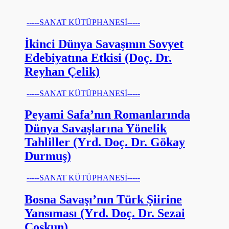
-----SANAT KÜTÜPHANESİ-----
İkinci Dünya Savaşının Sovyet
Edebiyatına Etkisi (Doç. Dr.
Reyhan Çelik)
-----SANAT KÜTÜPHANESİ-----
Peyami Safa’nın Romanlarında
Dünya Savaşlarına Yönelik
Tahliller (Yrd. Doç. Dr. Gökay
Durmuş)
-----SANAT KÜTÜPHANESİ-----
Bosna Savaşı’nın Türk Şiirine
Yansıması (Yrd. Doç. Dr. Sezai
Coşkun)