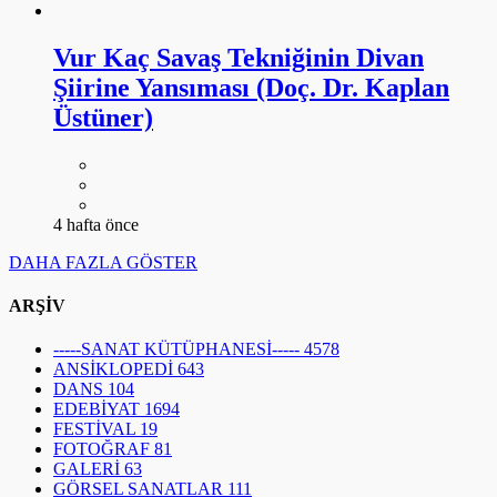
Vur Kaç Savaş Tekniğinin Divan
Şiirine Yansıması (Doç. Dr. Kaplan
Üstüner)
4 hafta önce
DAHA FAZLA GÖSTER
ARŞİV
-----SANAT KÜTÜPHANESİ-----
4578
ANSİKLOPEDİ
643
DANS
104
EDEBİYAT
1694
FESTİVAL
19
FOTOĞRAF
81
GALERİ
63
GÖRSEL SANATLAR
111