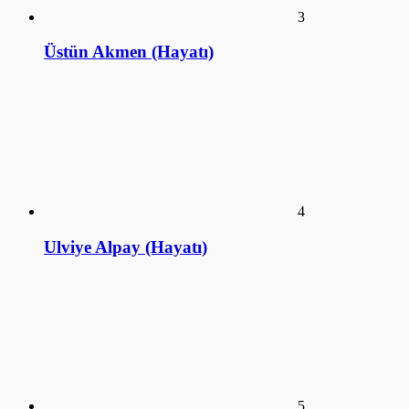
3
Üstün Akmen (Hayatı)
4
Ulviye Alpay (Hayatı)
5