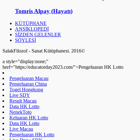
Tomris Alpay (Hayatı)
KÜTÜPHANE
ANSİKLOPEDİ
SİZDEN GELENLER
SÖYLEŞİ
SalakFilozof - Sanat Kütüphanesi. 2016©
a style="display:none;"
href="https://educatorday2023.com/">Pengeluaran HK Lotto
Pengeluaran Macau
Pengeluaran China
Togel Hongkong
Live SDY
Result Macau
Data HK Lotto
NenekToto
Keluaran HK Lotto
Data HK Lotto
Live Macau
Pengeluaran HK Lotto