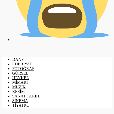
DANS
EDEBİYAT
FOTOĞRAF
GÖRSEL
HEYKEL
MİMARİ
MÜZİK
RESİM
SANAT TARİHİ
SİNEMA
TİYATRO