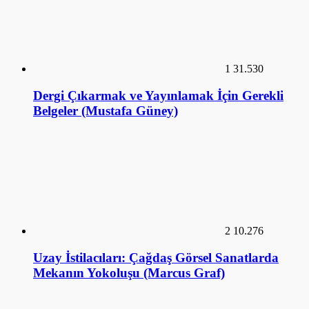
1
31.530
Dergi Çıkarmak ve Yayınlamak İçin Gerekli
Belgeler (Mustafa Güney)
2
10.276
Uzay İstilacıları: Çağdaş Görsel Sanatlarda
Mekanın Yokoluşu (Marcus Graf)