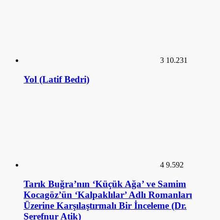
3
10.231
Yol (Latif Bedri)
4
9.592
Tarık Buğra’nın ‘Küçük Ağa’ ve Samim
Kocagöz’ün ‘Kalpaklılar’ Adlı Romanları
Üzerine Karşılaştırmalı Bir İnceleme (Dr.
Şerefnur Atik)