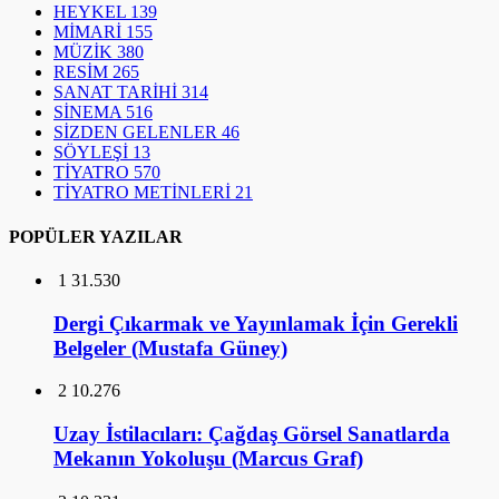
HEYKEL
139
MİMARİ
155
MÜZİK
380
RESİM
265
SANAT TARİHİ
314
SİNEMA
516
SİZDEN GELENLER
46
SÖYLEŞİ
13
TİYATRO
570
TİYATRO METİNLERİ
21
POPÜLER YAZILAR
1
31.530
Dergi Çıkarmak ve Yayınlamak İçin Gerekli
Belgeler (Mustafa Güney)
2
10.276
Uzay İstilacıları: Çağdaş Görsel Sanatlarda
Mekanın Yokoluşu (Marcus Graf)