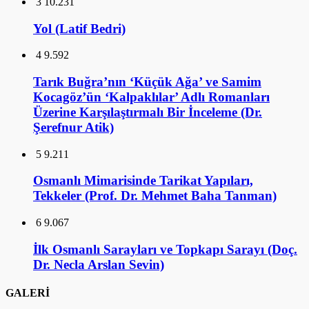
3
10.231
Yol (Latif Bedri)
4
9.592
Tarık Buğra’nın ‘Küçük Ağa’ ve Samim
Kocagöz’ün ‘Kalpaklılar’ Adlı Romanları
Üzerine Karşılaştırmalı Bir İnceleme (Dr.
Şerefnur Atik)
5
9.211
Osmanlı Mimarisinde Tarikat Yapıları,
Tekkeler (Prof. Dr. Mehmet Baha Tanman)
6
9.067
İlk Osmanlı Sarayları ve Topkapı Sarayı (Doç.
Dr. Necla Arslan Sevin)
GALERİ