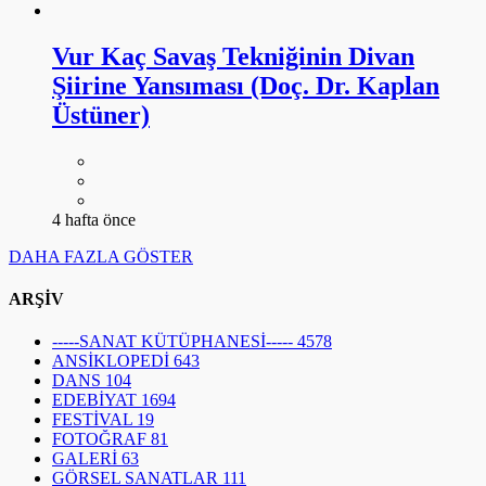
Vur Kaç Savaş Tekniğinin Divan
Şiirine Yansıması (Doç. Dr. Kaplan
Üstüner)
4 hafta önce
DAHA FAZLA GÖSTER
ARŞİV
-----SANAT KÜTÜPHANESİ-----
4578
ANSİKLOPEDİ
643
DANS
104
EDEBİYAT
1694
FESTİVAL
19
FOTOĞRAF
81
GALERİ
63
GÖRSEL SANATLAR
111