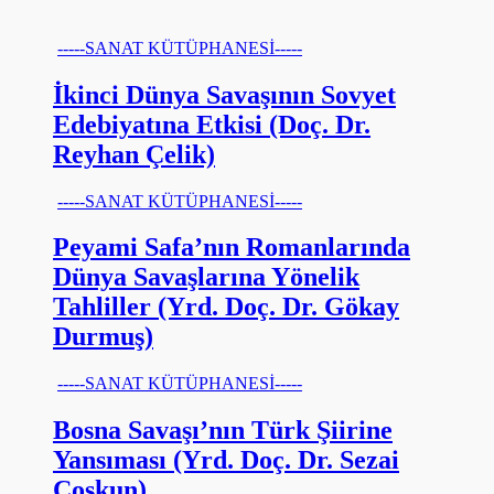
-----SANAT KÜTÜPHANESİ-----
İkinci Dünya Savaşının Sovyet
Edebiyatına Etkisi (Doç. Dr.
Reyhan Çelik)
-----SANAT KÜTÜPHANESİ-----
Peyami Safa’nın Romanlarında
Dünya Savaşlarına Yönelik
Tahliller (Yrd. Doç. Dr. Gökay
Durmuş)
-----SANAT KÜTÜPHANESİ-----
Bosna Savaşı’nın Türk Şiirine
Yansıması (Yrd. Doç. Dr. Sezai
Coşkun)