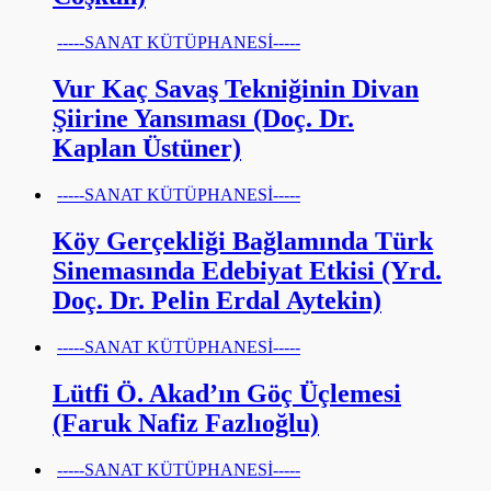
-----SANAT KÜTÜPHANESİ-----
Vur Kaç Savaş Tekniğinin Divan
Şiirine Yansıması (Doç. Dr.
Kaplan Üstüner)
-----SANAT KÜTÜPHANESİ-----
Köy Gerçekliği Bağlamında Türk
Sinemasında Edebiyat Etkisi (Yrd.
Doç. Dr. Pelin Erdal Aytekin)
-----SANAT KÜTÜPHANESİ-----
Lütfi Ö. Akad’ın Göç Üçlemesi
(Faruk Nafiz Fazlıoğlu)
-----SANAT KÜTÜPHANESİ-----