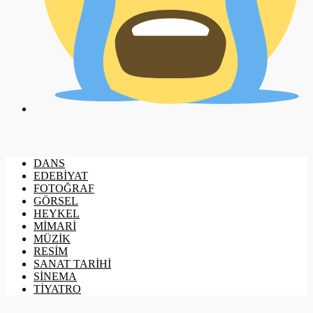
DANS
EDEBİYAT
FOTOĞRAF
GÖRSEL
HEYKEL
MİMARİ
MÜZİK
RESİM
SANAT TARİHİ
SİNEMA
TİYATRO