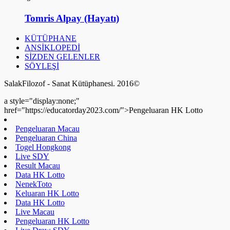
Tomris Alpay (Hayatı)
KÜTÜPHANE
ANSİKLOPEDİ
SİZDEN GELENLER
SÖYLEŞİ
SalakFilozof - Sanat Kütüphanesi. 2016©
a style="display:none;"
href="https://educatorday2023.com/">Pengeluaran HK Lotto
Pengeluaran Macau
Pengeluaran China
Togel Hongkong
Live SDY
Result Macau
Data HK Lotto
NenekToto
Keluaran HK Lotto
Data HK Lotto
Live Macau
Pengeluaran HK Lotto