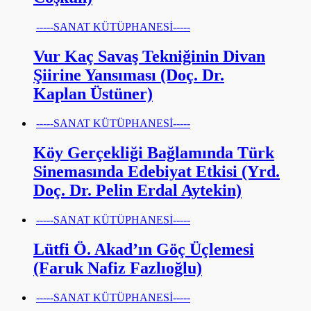
-----SANAT KÜTÜPHANESİ-----
Vur Kaç Savaş Tekniğinin Divan
Şiirine Yansıması (Doç. Dr.
Kaplan Üstüner)
-----SANAT KÜTÜPHANESİ-----
Köy Gerçekliği Bağlamında Türk
Sinemasında Edebiyat Etkisi (Yrd.
Doç. Dr. Pelin Erdal Aytekin)
-----SANAT KÜTÜPHANESİ-----
Lütfi Ö. Akad’ın Göç Üçlemesi
(Faruk Nafiz Fazlıoğlu)
-----SANAT KÜTÜPHANESİ-----