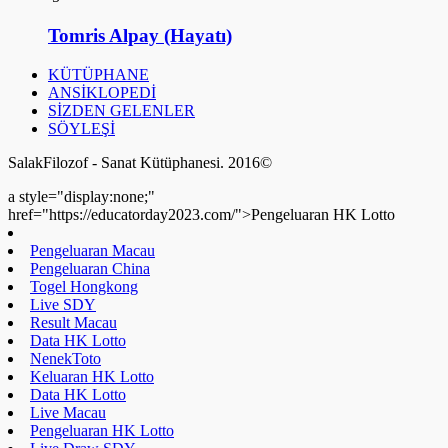
Tomris Alpay (Hayatı)
KÜTÜPHANE
ANSİKLOPEDİ
SİZDEN GELENLER
SÖYLEŞİ
SalakFilozof - Sanat Kütüphanesi. 2016©
a style="display:none;"
href="https://educatorday2023.com/">Pengeluaran HK Lotto
Pengeluaran Macau
Pengeluaran China
Togel Hongkong
Live SDY
Result Macau
Data HK Lotto
NenekToto
Keluaran HK Lotto
Data HK Lotto
Live Macau
Pengeluaran HK Lotto