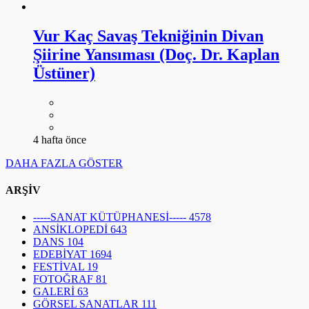
Vur Kaç Savaş Tekniğinin Divan
Şiirine Yansıması (Doç. Dr. Kaplan
Üstüner)
4 hafta önce
DAHA FAZLA GÖSTER
ARŞİV
-----SANAT KÜTÜPHANESİ-----
4578
ANSİKLOPEDİ
643
DANS
104
EDEBİYAT
1694
FESTİVAL
19
FOTOĞRAF
81
GALERİ
63
GÖRSEL SANATLAR
111