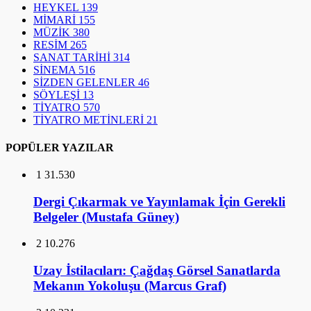
HEYKEL
139
MİMARİ
155
MÜZİK
380
RESİM
265
SANAT TARİHİ
314
SİNEMA
516
SİZDEN GELENLER
46
SÖYLEŞİ
13
TİYATRO
570
TİYATRO METİNLERİ
21
POPÜLER YAZILAR
1
31.530
Dergi Çıkarmak ve Yayınlamak İçin Gerekli
Belgeler (Mustafa Güney)
2
10.276
Uzay İstilacıları: Çağdaş Görsel Sanatlarda
Mekanın Yokoluşu (Marcus Graf)