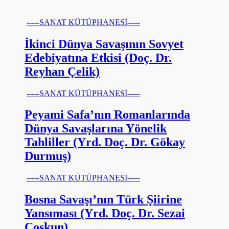
-----SANAT KÜTÜPHANESİ-----
İkinci Dünya Savaşının Sovyet
Edebiyatına Etkisi (Doç. Dr.
Reyhan Çelik)
-----SANAT KÜTÜPHANESİ-----
Peyami Safa’nın Romanlarında
Dünya Savaşlarına Yönelik
Tahliller (Yrd. Doç. Dr. Gökay
Durmuş)
-----SANAT KÜTÜPHANESİ-----
Bosna Savaşı’nın Türk Şiirine
Yansıması (Yrd. Doç. Dr. Sezai
Coşkun)