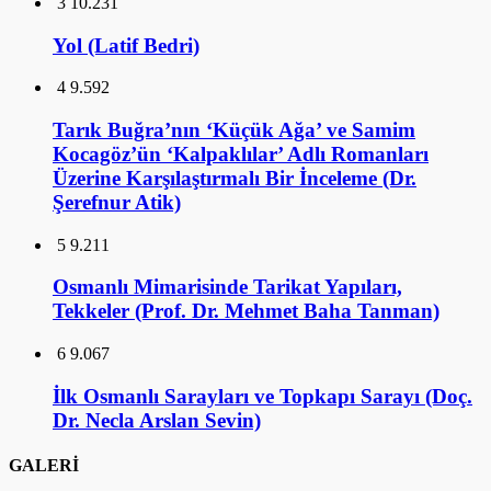
3
10.231
Yol (Latif Bedri)
4
9.592
Tarık Buğra’nın ‘Küçük Ağa’ ve Samim
Kocagöz’ün ‘Kalpaklılar’ Adlı Romanları
Üzerine Karşılaştırmalı Bir İnceleme (Dr.
Şerefnur Atik)
5
9.211
Osmanlı Mimarisinde Tarikat Yapıları,
Tekkeler (Prof. Dr. Mehmet Baha Tanman)
6
9.067
İlk Osmanlı Sarayları ve Topkapı Sarayı (Doç.
Dr. Necla Arslan Sevin)
GALERİ