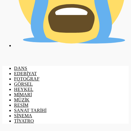
DANS
EDEBİYAT
FOTOĞRAF
GÖRSEL
HEYKEL
MİMARİ
MÜZİK
RESİM
SANAT TARİHİ
SİNEMA
TİYATRO