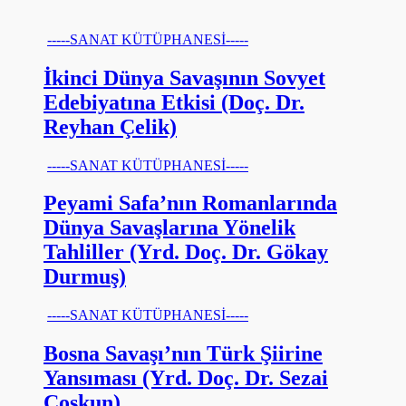
-----SANAT KÜTÜPHANESİ-----
İkinci Dünya Savaşının Sovyet
Edebiyatına Etkisi (Doç. Dr.
Reyhan Çelik)
-----SANAT KÜTÜPHANESİ-----
Peyami Safa’nın Romanlarında
Dünya Savaşlarına Yönelik
Tahliller (Yrd. Doç. Dr. Gökay
Durmuş)
-----SANAT KÜTÜPHANESİ-----
Bosna Savaşı’nın Türk Şiirine
Yansıması (Yrd. Doç. Dr. Sezai
Coşkun)