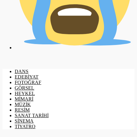
DANS
EDEBİYAT
FOTOĞRAF
GÖRSEL
HEYKEL
MİMARİ
MÜZİK
RESİM
SANAT TARİHİ
SİNEMA
TİYATRO