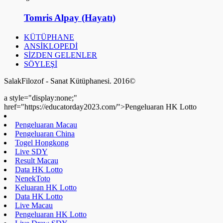
Tomris Alpay (Hayatı)
KÜTÜPHANE
ANSİKLOPEDİ
SİZDEN GELENLER
SÖYLEŞİ
SalakFilozof - Sanat Kütüphanesi. 2016©
a style="display:none;"
href="https://educatorday2023.com/">Pengeluaran HK Lotto
Pengeluaran Macau
Pengeluaran China
Togel Hongkong
Live SDY
Result Macau
Data HK Lotto
NenekToto
Keluaran HK Lotto
Data HK Lotto
Live Macau
Pengeluaran HK Lotto