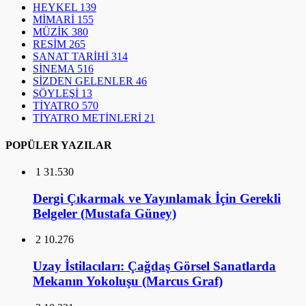
HEYKEL
139
MİMARİ
155
MÜZİK
380
RESİM
265
SANAT TARİHİ
314
SİNEMA
516
SİZDEN GELENLER
46
SÖYLEŞİ
13
TİYATRO
570
TİYATRO METİNLERİ
21
POPÜLER YAZILAR
1
31.530
Dergi Çıkarmak ve Yayınlamak İçin Gerekli
Belgeler (Mustafa Güney)
2
10.276
Uzay İstilacıları: Çağdaş Görsel Sanatlarda
Mekanın Yokoluşu (Marcus Graf)