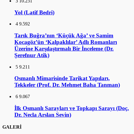
3
10.231
Yol (Latif Bedri)
4
9.592
Tarık Buğra’nın ‘Küçük Ağa’ ve Samim
Kocagöz’ün ‘Kalpaklılar’ Adlı Romanları
Üzerine Karşılaştırmalı Bir İnceleme (Dr.
Şerefnur Atik)
5
9.211
Osmanlı Mimarisinde Tarikat Yapıları,
Tekkeler (Prof. Dr. Mehmet Baha Tanman)
6
9.067
İlk Osmanlı Sarayları ve Topkapı Sarayı (Doç.
Dr. Necla Arslan Sevin)
GALERİ