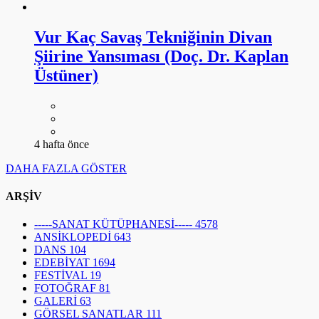
Vur Kaç Savaş Tekniğinin Divan
Şiirine Yansıması (Doç. Dr. Kaplan
Üstüner)
4 hafta önce
DAHA FAZLA GÖSTER
ARŞİV
-----SANAT KÜTÜPHANESİ-----
4578
ANSİKLOPEDİ
643
DANS
104
EDEBİYAT
1694
FESTİVAL
19
FOTOĞRAF
81
GALERİ
63
GÖRSEL SANATLAR
111