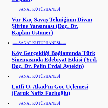
-----SANAT KÜTÜPHANESİ-----
Vur Kaç Savaş Tekniğinin Divan
Şiirine Yansıması (Doç. Dr.
Kaplan Üstüner)
-----SANAT KÜTÜPHANESİ-----
Köy Gerçekliği Bağlamında Türk
Sinemasında Edebiyat Etkisi (Yrd.
Doç. Dr. Pelin Erdal Aytekin)
-----SANAT KÜTÜPHANESİ-----
Lütfi Ö. Akad’ın Göç Üçlemesi
(Faruk Nafiz Fazlıoğlu)
-----SANAT KÜTÜPHANESİ-----