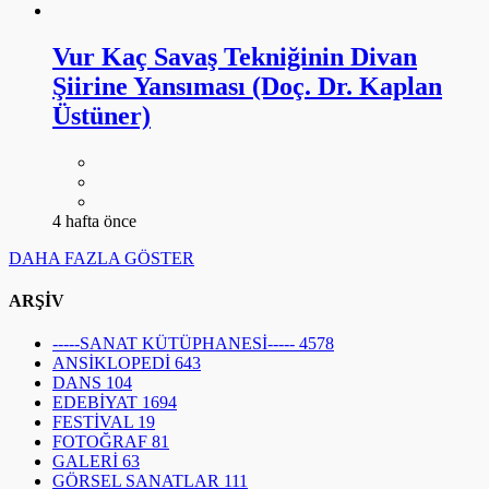
Vur Kaç Savaş Tekniğinin Divan
Şiirine Yansıması (Doç. Dr. Kaplan
Üstüner)
4 hafta önce
DAHA FAZLA GÖSTER
ARŞİV
-----SANAT KÜTÜPHANESİ-----
4578
ANSİKLOPEDİ
643
DANS
104
EDEBİYAT
1694
FESTİVAL
19
FOTOĞRAF
81
GALERİ
63
GÖRSEL SANATLAR
111