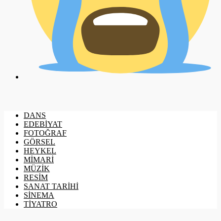
DANS
EDEBİYAT
FOTOĞRAF
GÖRSEL
HEYKEL
MİMARİ
MÜZİK
RESİM
SANAT TARİHİ
SİNEMA
TİYATRO