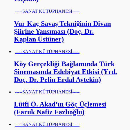
-----SANAT KÜTÜPHANESİ-----
Vur Kaç Savaş Tekniğinin Divan
Şiirine Yansıması (Doç. Dr.
Kaplan Üstüner)
-----SANAT KÜTÜPHANESİ-----
Köy Gerçekliği Bağlamında Türk
Sinemasında Edebiyat Etkisi (Yrd.
Doç. Dr. Pelin Erdal Aytekin)
-----SANAT KÜTÜPHANESİ-----
Lütfi Ö. Akad’ın Göç Üçlemesi
(Faruk Nafiz Fazlıoğlu)
-----SANAT KÜTÜPHANESİ-----