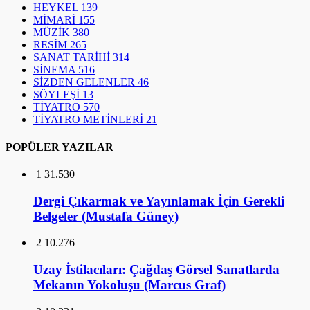
HEYKEL
139
MİMARİ
155
MÜZİK
380
RESİM
265
SANAT TARİHİ
314
SİNEMA
516
SİZDEN GELENLER
46
SÖYLEŞİ
13
TİYATRO
570
TİYATRO METİNLERİ
21
POPÜLER YAZILAR
1
31.530
Dergi Çıkarmak ve Yayınlamak İçin Gerekli
Belgeler (Mustafa Güney)
2
10.276
Uzay İstilacıları: Çağdaş Görsel Sanatlarda
Mekanın Yokoluşu (Marcus Graf)