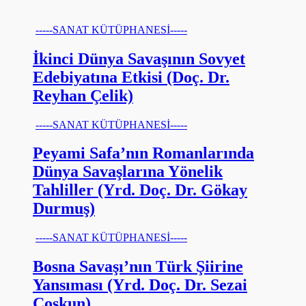
-----SANAT KÜTÜPHANESİ-----
İkinci Dünya Savaşının Sovyet
Edebiyatına Etkisi (Doç. Dr.
Reyhan Çelik)
-----SANAT KÜTÜPHANESİ-----
Peyami Safa’nın Romanlarında
Dünya Savaşlarına Yönelik
Tahliller (Yrd. Doç. Dr. Gökay
Durmuş)
-----SANAT KÜTÜPHANESİ-----
Bosna Savaşı’nın Türk Şiirine
Yansıması (Yrd. Doç. Dr. Sezai
Coşkun)