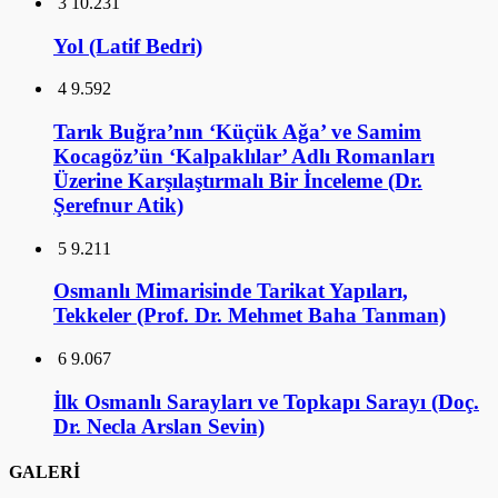
3
10.231
Yol (Latif Bedri)
4
9.592
Tarık Buğra’nın ‘Küçük Ağa’ ve Samim
Kocagöz’ün ‘Kalpaklılar’ Adlı Romanları
Üzerine Karşılaştırmalı Bir İnceleme (Dr.
Şerefnur Atik)
5
9.211
Osmanlı Mimarisinde Tarikat Yapıları,
Tekkeler (Prof. Dr. Mehmet Baha Tanman)
6
9.067
İlk Osmanlı Sarayları ve Topkapı Sarayı (Doç.
Dr. Necla Arslan Sevin)
GALERİ