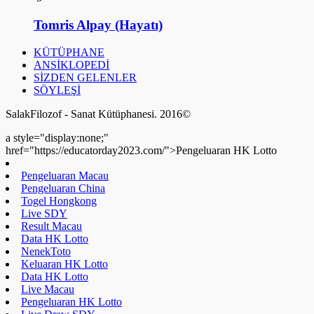
Tomris Alpay (Hayatı)
KÜTÜPHANE
ANSİKLOPEDİ
SİZDEN GELENLER
SÖYLEŞİ
SalakFilozof - Sanat Kütüphanesi. 2016©
a style="display:none;"
href="https://educatorday2023.com/">Pengeluaran HK Lotto
Pengeluaran Macau
Pengeluaran China
Togel Hongkong
Live SDY
Result Macau
Data HK Lotto
NenekToto
Keluaran HK Lotto
Data HK Lotto
Live Macau
Pengeluaran HK Lotto