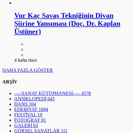
Vur Kaç Savaş Tekniğinin Divan
Şiirine Yansıması (Doç. Dr. Kaplan
Üstüner)
4 hafta önce
DAHA FAZLA GÖSTER
ARŞİV
-----SANAT KÜTÜPHANESİ-----
4578
ANSİKLOPEDİ
643
DANS
104
EDEBİYAT
1694
FESTİVAL
19
FOTOĞRAF
81
GALERİ
63
GÖRSEL SANATLAR
111