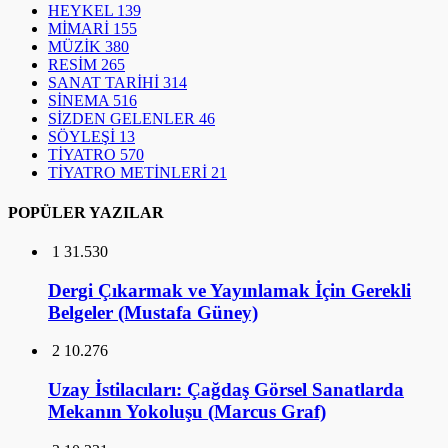
HEYKEL
139
MİMARİ
155
MÜZİK
380
RESİM
265
SANAT TARİHİ
314
SİNEMA
516
SİZDEN GELENLER
46
SÖYLEŞİ
13
TİYATRO
570
TİYATRO METİNLERİ
21
POPÜLER YAZILAR
1
31.530
Dergi Çıkarmak ve Yayınlamak İçin Gerekli
Belgeler (Mustafa Güney)
2
10.276
Uzay İstilacıları: Çağdaş Görsel Sanatlarda
Mekanın Yokoluşu (Marcus Graf)