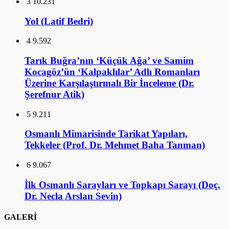
3
10.231
Yol (Latif Bedri)
4
9.592
Tarık Buğra’nın ‘Küçük Ağa’ ve Samim
Kocagöz’ün ‘Kalpaklılar’ Adlı Romanları
Üzerine Karşılaştırmalı Bir İnceleme (Dr.
Şerefnur Atik)
5
9.211
Osmanlı Mimarisinde Tarikat Yapıları,
Tekkeler (Prof. Dr. Mehmet Baha Tanman)
6
9.067
İlk Osmanlı Sarayları ve Topkapı Sarayı (Doç.
Dr. Necla Arslan Sevin)
GALERİ