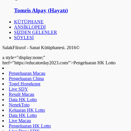
Tomris Alpay (Hayatı)
KÜTÜPHANE
ANSİKLOPEDİ
SİZDEN GELENLER
SÖYLEŞİ
SalakFilozof - Sanat Kütüphanesi. 2016©
a style="display:none;"
href="https://educatorday2023.com/">Pengeluaran HK Lotto
Pengeluaran Macau
Pengeluaran China
Togel Hongkong
Live SDY
Result Macau
Data HK Lotto
NenekToto
Keluaran HK Lotto
Data HK Lotto
Live Macau
Pengeluaran HK Lotto