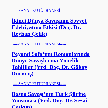
-----SANAT KÜTÜPHANESİ-----
İkinci Dünya Savaşının Sovyet
Edebiyatına Etkisi (Doç. Dr.
Reyhan Çelik)
-----SANAT KÜTÜPHANESİ-----
Peyami Safa’nın Romanlarında
Dünya Savaşlarına Yönelik
Tahliller (Yrd. Doç. Dr. Gökay
Durmuş)
-----SANAT KÜTÜPHANESİ-----
Bosna Savaşı’nın Türk Şiirine
Yansıması (Yrd. Doç. Dr. Sezai
Coşkun)