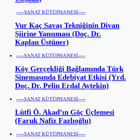
-----SANAT KÜTÜPHANESİ-----
Vur Kaç Savaş Tekniğinin Divan
Şiirine Yansıması (Doç. Dr.
Kaplan Üstüner)
-----SANAT KÜTÜPHANESİ-----
Köy Gerçekliği Bağlamında Türk
Sinemasında Edebiyat Etkisi (Yrd.
Doç. Dr. Pelin Erdal Aytekin)
-----SANAT KÜTÜPHANESİ-----
Lütfi Ö. Akad’ın Göç Üçlemesi
(Faruk Nafiz Fazlıoğlu)
-----SANAT KÜTÜPHANESİ-----