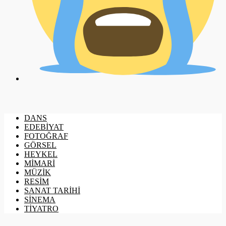
DANS
EDEBİYAT
FOTOĞRAF
GÖRSEL
HEYKEL
MİMARİ
MÜZİK
RESİM
SANAT TARİHİ
SİNEMA
TİYATRO