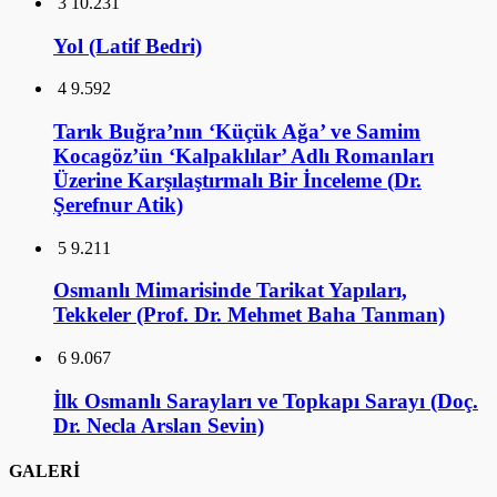
3
10.231
Yol (Latif Bedri)
4
9.592
Tarık Buğra’nın ‘Küçük Ağa’ ve Samim
Kocagöz’ün ‘Kalpaklılar’ Adlı Romanları
Üzerine Karşılaştırmalı Bir İnceleme (Dr.
Şerefnur Atik)
5
9.211
Osmanlı Mimarisinde Tarikat Yapıları,
Tekkeler (Prof. Dr. Mehmet Baha Tanman)
6
9.067
İlk Osmanlı Sarayları ve Topkapı Sarayı (Doç.
Dr. Necla Arslan Sevin)
GALERİ