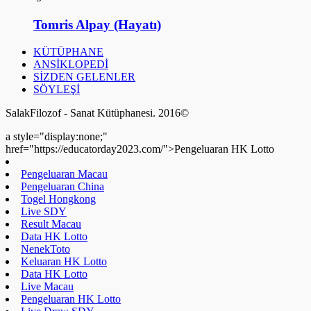
Tomris Alpay (Hayatı)
KÜTÜPHANE
ANSİKLOPEDİ
SİZDEN GELENLER
SÖYLEŞİ
SalakFilozof - Sanat Kütüphanesi. 2016©
a style="display:none;"
href="https://educatorday2023.com/">Pengeluaran HK Lotto
Pengeluaran Macau
Pengeluaran China
Togel Hongkong
Live SDY
Result Macau
Data HK Lotto
NenekToto
Keluaran HK Lotto
Data HK Lotto
Live Macau
Pengeluaran HK Lotto