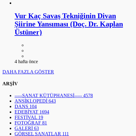
Vur Kaç Savaş Tekniğinin Divan
Şiirine Yansıması (Doç. Dr. Kaplan
Üstüner)
4 hafta önce
DAHA FAZLA GÖSTER
ARŞİV
-----SANAT KÜTÜPHANESİ-----
4578
ANSİKLOPEDİ
643
DANS
104
EDEBİYAT
1694
FESTİVAL
19
FOTOĞRAF
81
GALERİ
63
GÖRSEL SANATLAR
111