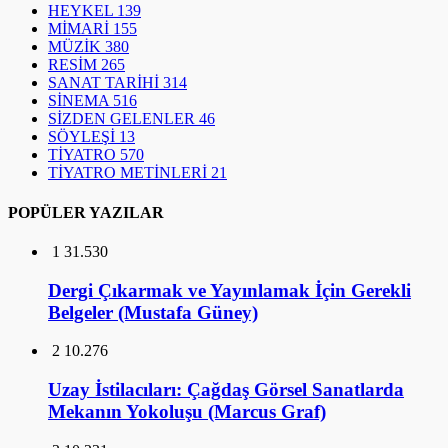
HEYKEL
139
MİMARİ
155
MÜZİK
380
RESİM
265
SANAT TARİHİ
314
SİNEMA
516
SİZDEN GELENLER
46
SÖYLEŞİ
13
TİYATRO
570
TİYATRO METİNLERİ
21
POPÜLER YAZILAR
1
31.530
Dergi Çıkarmak ve Yayınlamak İçin Gerekli
Belgeler (Mustafa Güney)
2
10.276
Uzay İstilacıları: Çağdaş Görsel Sanatlarda
Mekanın Yokoluşu (Marcus Graf)