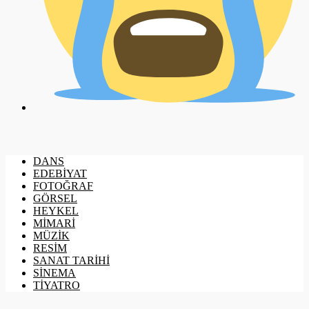
DANS
EDEBİYAT
FOTOĞRAF
GÖRSEL
HEYKEL
MİMARİ
MÜZİK
RESİM
SANAT TARİHİ
SİNEMA
TİYATRO