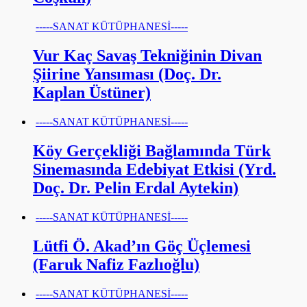
-----SANAT KÜTÜPHANESİ-----
Vur Kaç Savaş Tekniğinin Divan
Şiirine Yansıması (Doç. Dr.
Kaplan Üstüner)
-----SANAT KÜTÜPHANESİ-----
Köy Gerçekliği Bağlamında Türk
Sinemasında Edebiyat Etkisi (Yrd.
Doç. Dr. Pelin Erdal Aytekin)
-----SANAT KÜTÜPHANESİ-----
Lütfi Ö. Akad’ın Göç Üçlemesi
(Faruk Nafiz Fazlıoğlu)
-----SANAT KÜTÜPHANESİ-----