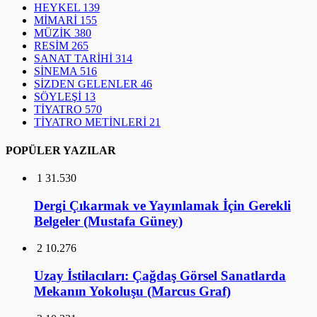
HEYKEL
139
MİMARİ
155
MÜZİK
380
RESİM
265
SANAT TARİHİ
314
SİNEMA
516
SİZDEN GELENLER
46
SÖYLEŞİ
13
TİYATRO
570
TİYATRO METİNLERİ
21
POPÜLER YAZILAR
1
31.530
Dergi Çıkarmak ve Yayınlamak İçin Gerekli
Belgeler (Mustafa Güney)
2
10.276
Uzay İstilacıları: Çağdaş Görsel Sanatlarda
Mekanın Yokoluşu (Marcus Graf)