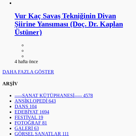
Vur Kaç Savaş Tekniğinin Divan
Şiirine Yansıması (Doç. Dr. Kaplan
Üstüner)
4 hafta önce
DAHA FAZLA GÖSTER
ARŞİV
-----SANAT KÜTÜPHANESİ-----
4578
ANSİKLOPEDİ
643
DANS
104
EDEBİYAT
1694
FESTİVAL
19
FOTOĞRAF
81
GALERİ
63
GÖRSEL SANATLAR
111