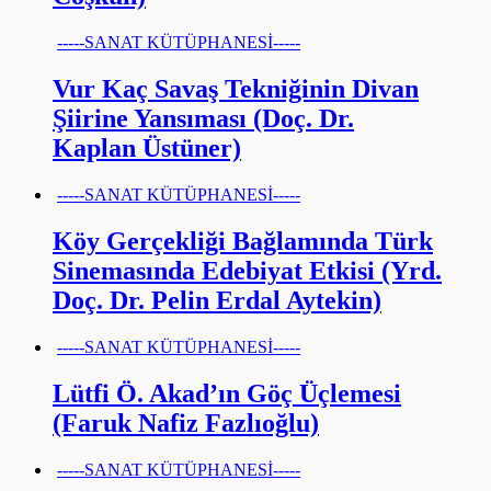
-----SANAT KÜTÜPHANESİ-----
Vur Kaç Savaş Tekniğinin Divan
Şiirine Yansıması (Doç. Dr.
Kaplan Üstüner)
-----SANAT KÜTÜPHANESİ-----
Köy Gerçekliği Bağlamında Türk
Sinemasında Edebiyat Etkisi (Yrd.
Doç. Dr. Pelin Erdal Aytekin)
-----SANAT KÜTÜPHANESİ-----
Lütfi Ö. Akad’ın Göç Üçlemesi
(Faruk Nafiz Fazlıoğlu)
-----SANAT KÜTÜPHANESİ-----