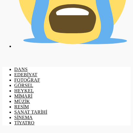
DANS
EDEBİYAT
FOTOĞRAF
GÖRSEL
HEYKEL
MİMARİ
MÜZİK
RESİM
SANAT TARİHİ
SİNEMA
TİYATRO