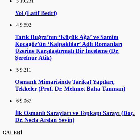
3
10.231
Yol (Latif Bedri)
4
9.592
Tarık Buğra’nın ‘Küçük Ağa’ ve Samim
Kocagöz’ün ‘Kalpaklılar’ Adlı Romanları
Üzerine Karşılaştırmalı Bir İnceleme (Dr.
Şerefnur Atik)
5
9.211
Osmanlı Mimarisinde Tarikat Yapıları,
Tekkeler (Prof. Dr. Mehmet Baha Tanman)
6
9.067
İlk Osmanlı Sarayları ve Topkapı Sarayı (Doç.
Dr. Necla Arslan Sevin)
GALERİ