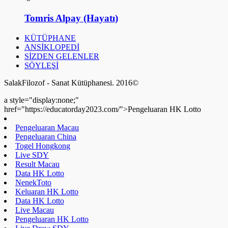
Tomris Alpay (Hayatı)
KÜTÜPHANE
ANSİKLOPEDİ
SİZDEN GELENLER
SÖYLEŞİ
SalakFilozof - Sanat Kütüphanesi. 2016©
a style="display:none;"
href="https://educatorday2023.com/">Pengeluaran HK Lotto
Pengeluaran Macau
Pengeluaran China
Togel Hongkong
Live SDY
Result Macau
Data HK Lotto
NenekToto
Keluaran HK Lotto
Data HK Lotto
Live Macau
Pengeluaran HK Lotto