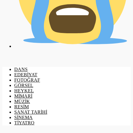
DANS
EDEBİYAT
FOTOĞRAF
GÖRSEL
HEYKEL
MİMARİ
MÜZİK
RESİM
SANAT TARİHİ
SİNEMA
TİYATRO