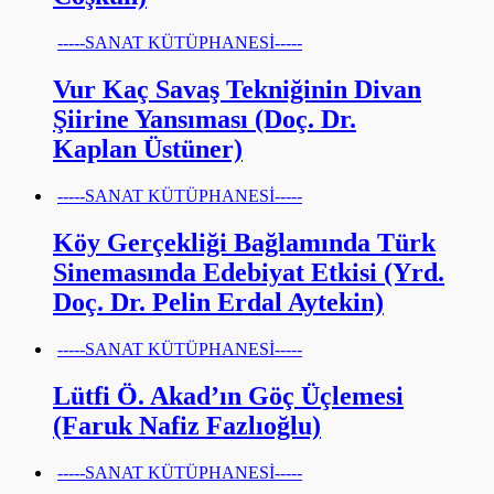
-----SANAT KÜTÜPHANESİ-----
Vur Kaç Savaş Tekniğinin Divan
Şiirine Yansıması (Doç. Dr.
Kaplan Üstüner)
-----SANAT KÜTÜPHANESİ-----
Köy Gerçekliği Bağlamında Türk
Sinemasında Edebiyat Etkisi (Yrd.
Doç. Dr. Pelin Erdal Aytekin)
-----SANAT KÜTÜPHANESİ-----
Lütfi Ö. Akad’ın Göç Üçlemesi
(Faruk Nafiz Fazlıoğlu)
-----SANAT KÜTÜPHANESİ-----