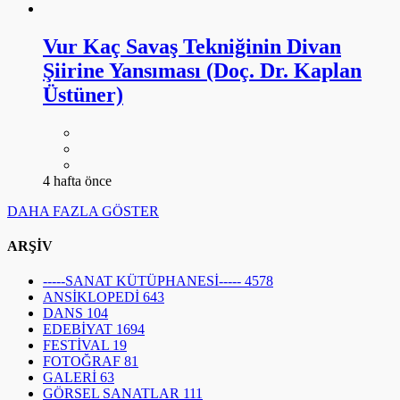
Vur Kaç Savaş Tekniğinin Divan
Şiirine Yansıması (Doç. Dr. Kaplan
Üstüner)
4 hafta önce
DAHA FAZLA GÖSTER
ARŞİV
-----SANAT KÜTÜPHANESİ-----
4578
ANSİKLOPEDİ
643
DANS
104
EDEBİYAT
1694
FESTİVAL
19
FOTOĞRAF
81
GALERİ
63
GÖRSEL SANATLAR
111