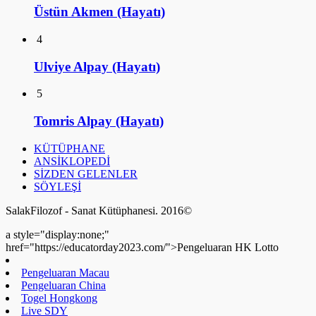
Üstün Akmen (Hayatı)
4
Ulviye Alpay (Hayatı)
5
Tomris Alpay (Hayatı)
KÜTÜPHANE
ANSİKLOPEDİ
SİZDEN GELENLER
SÖYLEŞİ
SalakFilozof - Sanat Kütüphanesi. 2016©
a style="display:none;"
href="https://educatorday2023.com/">Pengeluaran HK Lotto
Pengeluaran Macau
Pengeluaran China
Togel Hongkong
Live SDY