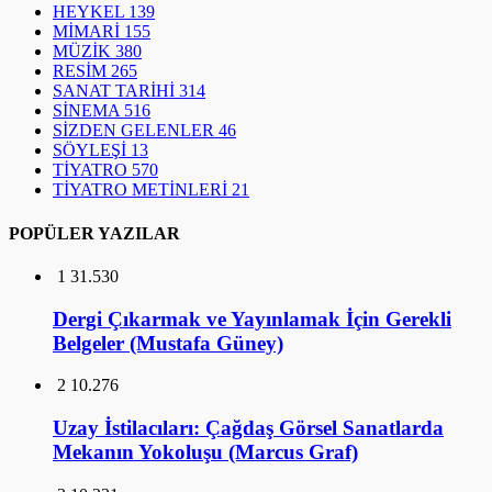
HEYKEL
139
MİMARİ
155
MÜZİK
380
RESİM
265
SANAT TARİHİ
314
SİNEMA
516
SİZDEN GELENLER
46
SÖYLEŞİ
13
TİYATRO
570
TİYATRO METİNLERİ
21
POPÜLER YAZILAR
1
31.530
Dergi Çıkarmak ve Yayınlamak İçin Gerekli
Belgeler (Mustafa Güney)
2
10.276
Uzay İstilacıları: Çağdaş Görsel Sanatlarda
Mekanın Yokoluşu (Marcus Graf)