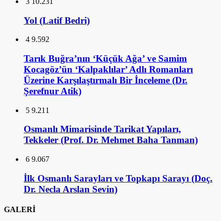
3
10.231
Yol (Latif Bedri)
4
9.592
Tarık Buğra’nın ‘Küçük Ağa’ ve Samim
Kocagöz’ün ‘Kalpaklılar’ Adlı Romanları
Üzerine Karşılaştırmalı Bir İnceleme (Dr.
Şerefnur Atik)
5
9.211
Osmanlı Mimarisinde Tarikat Yapıları,
Tekkeler (Prof. Dr. Mehmet Baha Tanman)
6
9.067
İlk Osmanlı Sarayları ve Topkapı Sarayı (Doç.
Dr. Necla Arslan Sevin)
GALERİ