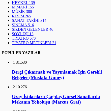
HEYKEL
139
MİMARİ
155
MÜZİK
380
RESİM
265
SANAT TARİHİ
314
SİNEMA
516
SİZDEN GELENLER
46
SÖYLEŞİ
13
TİYATRO
570
TİYATRO METİNLERİ
21
POPÜLER YAZILAR
1
31.530
Dergi Çıkarmak ve Yayınlamak İçin Gerekli
Belgeler (Mustafa Güney)
2
10.276
Uzay İstilacıları: Çağdaş Görsel Sanatlarda
Mekanın Yokoluşu (Marcus Graf)