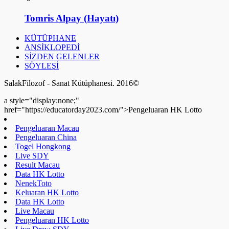
Tomris Alpay (Hayatı)
KÜTÜPHANE
ANSİKLOPEDİ
SİZDEN GELENLER
SÖYLEŞİ
SalakFilozof - Sanat Kütüphanesi. 2016©
a style="display:none;"
href="https://educatorday2023.com/">Pengeluaran HK Lotto
Pengeluaran Macau
Pengeluaran China
Togel Hongkong
Live SDY
Result Macau
Data HK Lotto
NenekToto
Keluaran HK Lotto
Data HK Lotto
Live Macau
Pengeluaran HK Lotto