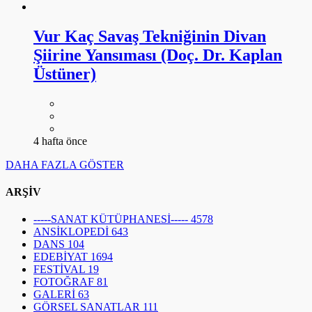
Vur Kaç Savaş Tekniğinin Divan
Şiirine Yansıması (Doç. Dr. Kaplan
Üstüner)
4 hafta önce
DAHA FAZLA GÖSTER
ARŞİV
-----SANAT KÜTÜPHANESİ-----
4578
ANSİKLOPEDİ
643
DANS
104
EDEBİYAT
1694
FESTİVAL
19
FOTOĞRAF
81
GALERİ
63
GÖRSEL SANATLAR
111