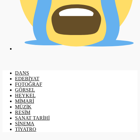
DANS
EDEBİYAT
FOTOĞRAF
GÖRSEL
HEYKEL
MİMARİ
MÜZİK
RESİM
SANAT TARİHİ
SİNEMA
TİYATRO