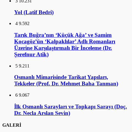
3
10.231
Yol (Latif Bedri)
4
9.592
Tarık Buğra’nın ‘Küçük Ağa’ ve Samim
Kocagöz’ün ‘Kalpaklılar’ Adlı Romanları
Üzerine Karşılaştırmalı Bir İnceleme (Dr.
Şerefnur Atik)
5
9.211
Osmanlı Mimarisinde Tarikat Yapıları,
Tekkeler (Prof. Dr. Mehmet Baha Tanman)
6
9.067
İlk Osmanlı Sarayları ve Topkapı Sarayı (Doç.
Dr. Necla Arslan Sevin)
GALERİ