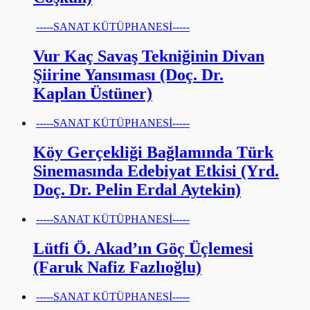
-----SANAT KÜTÜPHANESİ-----
Vur Kaç Savaş Tekniğinin Divan
Şiirine Yansıması (Doç. Dr.
Kaplan Üstüner)
-----SANAT KÜTÜPHANESİ-----
Köy Gerçekliği Bağlamında Türk
Sinemasında Edebiyat Etkisi (Yrd.
Doç. Dr. Pelin Erdal Aytekin)
-----SANAT KÜTÜPHANESİ-----
Lütfi Ö. Akad’ın Göç Üçlemesi
(Faruk Nafiz Fazlıoğlu)
-----SANAT KÜTÜPHANESİ-----