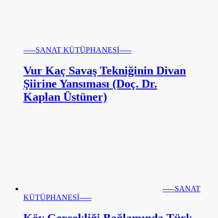
-----SANAT KÜTÜPHANESİ-----
Vur Kaç Savaş Tekniğinin Divan
Şiirine Yansıması (Doç. Dr.
Kaplan Üstüner)
-----SANAT
KÜTÜPHANESİ-----
Köy Gerçekliği Bağlamında Türk