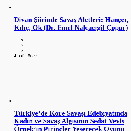
Divan Şiirinde Savaş Aletleri: Hançer,
Kılıç, Ok (Dr. Emel Nalçacıgil Çopur)
4 hafta önce
Türkiye’de Kore Savaşı Edebiyatında
Kadın ve Savaş Algısının Sedat Veyis
Örnek’in Pirinçler Yeşerecek Oyunu