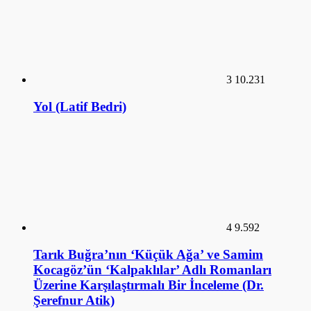
3
10.231
Yol (Latif Bedri)
4
9.592
Tarık Buğra’nın ‘Küçük Ağa’ ve Samim
Kocagöz’ün ‘Kalpaklılar’ Adlı Romanları
Üzerine Karşılaştırmalı Bir İnceleme (Dr.
Şerefnur Atik)