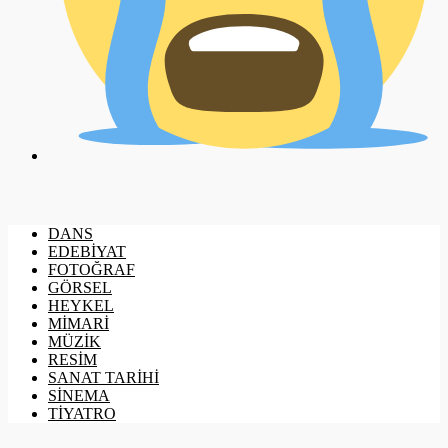
DANS
EDEBİYAT
FOTOĞRAF
GÖRSEL
HEYKEL
MİMARİ
MÜZİK
RESİM
SANAT TARİHİ
SİNEMA
TİYATRO