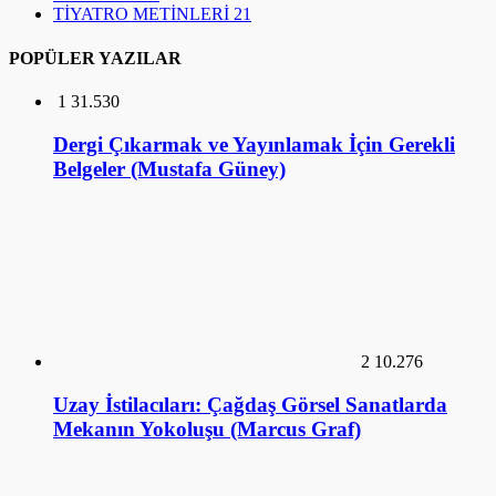
TİYATRO METİNLERİ
21
POPÜLER YAZILAR
1
31.530
Dergi Çıkarmak ve Yayınlamak İçin Gerekli
Belgeler (Mustafa Güney)
2
10.276
Uzay İstilacıları: Çağdaş Görsel Sanatlarda
Mekanın Yokoluşu (Marcus Graf)