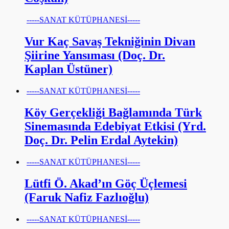
-----SANAT KÜTÜPHANESİ-----
Vur Kaç Savaş Tekniğinin Divan
Şiirine Yansıması (Doç. Dr.
Kaplan Üstüner)
-----SANAT KÜTÜPHANESİ-----
Köy Gerçekliği Bağlamında Türk
Sinemasında Edebiyat Etkisi (Yrd.
Doç. Dr. Pelin Erdal Aytekin)
-----SANAT KÜTÜPHANESİ-----
Lütfi Ö. Akad’ın Göç Üçlemesi
(Faruk Nafiz Fazlıoğlu)
-----SANAT KÜTÜPHANESİ-----