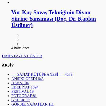
Vur Kaç Savaş Tekniğinin Divan
Şiirine Yansıması (Doç. Dr. Kaplan
Üstüner)
4 hafta önce
DAHA FAZLA GÖSTER
ARŞİV
-----SANAT KÜTÜPHANESİ-----
4578
ANSİKLOPEDİ
643
DANS
104
EDEBİYAT
1694
FESTİVAL
19
FOTOĞRAF
81
GALERİ
63
GÖRSEL SANATLAR
111