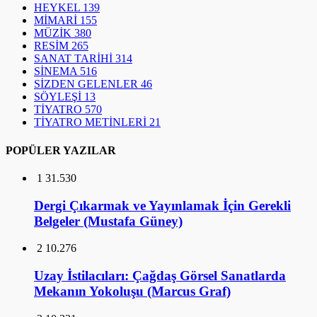
HEYKEL
139
MİMARİ
155
MÜZİK
380
RESİM
265
SANAT TARİHİ
314
SİNEMA
516
SİZDEN GELENLER
46
SÖYLEŞİ
13
TİYATRO
570
TİYATRO METİNLERİ
21
POPÜLER YAZILAR
1
31.530
Dergi Çıkarmak ve Yayınlamak İçin Gerekli
Belgeler (Mustafa Güney)
2
10.276
Uzay İstilacıları: Çağdaş Görsel Sanatlarda
Mekanın Yokoluşu (Marcus Graf)