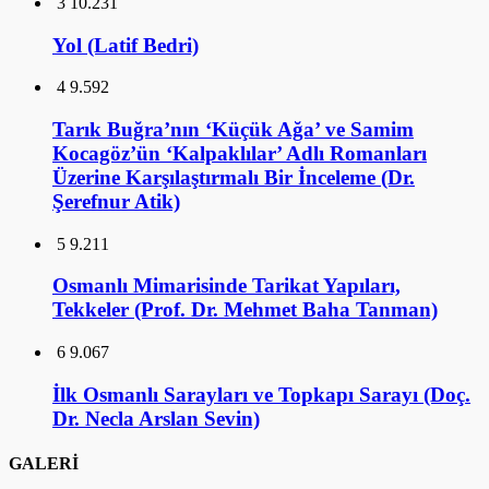
3
10.231
Yol (Latif Bedri)
4
9.592
Tarık Buğra’nın ‘Küçük Ağa’ ve Samim
Kocagöz’ün ‘Kalpaklılar’ Adlı Romanları
Üzerine Karşılaştırmalı Bir İnceleme (Dr.
Şerefnur Atik)
5
9.211
Osmanlı Mimarisinde Tarikat Yapıları,
Tekkeler (Prof. Dr. Mehmet Baha Tanman)
6
9.067
İlk Osmanlı Sarayları ve Topkapı Sarayı (Doç.
Dr. Necla Arslan Sevin)
GALERİ