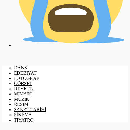
DANS
EDEBİYAT
FOTOĞRAF
GÖRSEL
HEYKEL
MİMARİ
MÜZİK
RESİM
SANAT TARİHİ
SİNEMA
TİYATRO