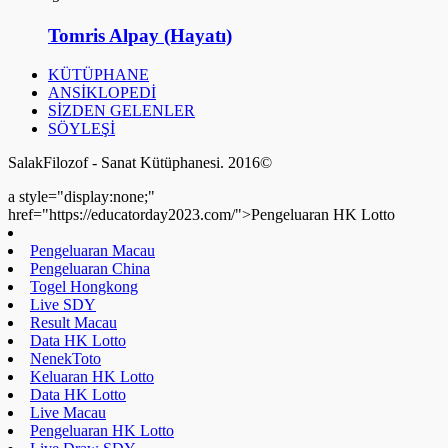
Tomris Alpay (Hayatı)
KÜTÜPHANE
ANSİKLOPEDİ
SİZDEN GELENLER
SÖYLEŞİ
SalakFilozof - Sanat Kütüphanesi. 2016©
a style="display:none;"
href="https://educatorday2023.com/">Pengeluaran HK Lotto
Pengeluaran Macau
Pengeluaran China
Togel Hongkong
Live SDY
Result Macau
Data HK Lotto
NenekToto
Keluaran HK Lotto
Data HK Lotto
Live Macau
Pengeluaran HK Lotto