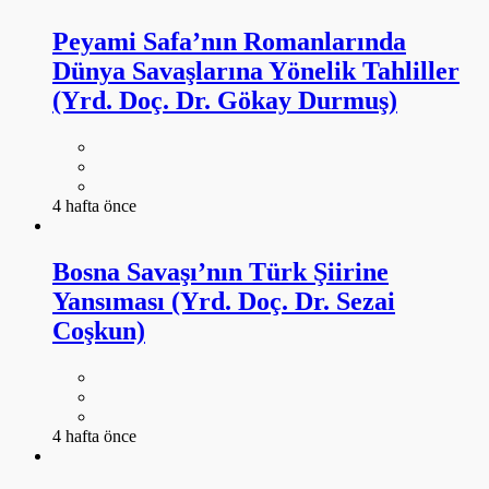
4 hafta önce
Bosna Savaşı’nın Türk Şiirine
Yansıması (Yrd. Doç. Dr. Sezai
Coşkun)
4 hafta önce
Divan Şiirinde Savaş Aletleri: Hançer,
Kılıç, Ok (Dr. Emel Nalçacıgil Çopur)
4 hafta önce