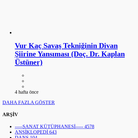
Vur Kaç Savaş Tekniğinin Divan
Şiirine Yansıması (Doç. Dr. Kaplan
Üstüner)
4 hafta önce
DAHA FAZLA GÖSTER
ARŞİV
-----SANAT KÜTÜPHANESİ-----
4578
ANSİKLOPEDİ
643
DANS
104
EDEBİYAT
1694
FESTİVAL
19
FOTOĞRAF
81
GALERİ
63
GÖRSEL SANATLAR
111
HEYKEL
139
MİMARİ
155