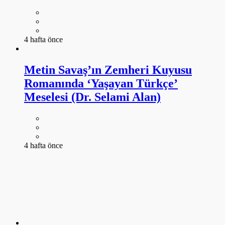
Metin Savaş’ın Zemheri Kuyusu
Romanında ‘Yaşayan Türkçe’
Meselesi (Dr. Selami Alan)
4 hafta önce
Peyami Safa’nın Romanlarında
Dünya Savaşlarına Yönelik Tahliller
(Yrd. Doç. Dr. Gökay Durmuş)