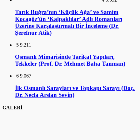
İlk Osmanlı Sarayları ve Topkapı Sarayı (Doç.
Dr. Necla Arslan Sevin)
GALERİ
1
Banksy (Duvar Resimleri)
ANSİKLOPEDİ
1
Ankara Mustafa Rahmi Koç Müzesi