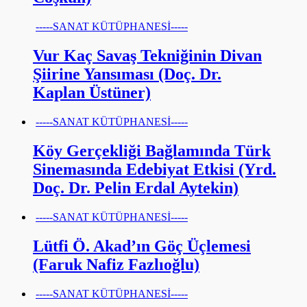
-----SANAT KÜTÜPHANESİ-----
Vur Kaç Savaş Tekniğinin Divan
Şiirine Yansıması (Doç. Dr.
Kaplan Üstüner)
-----SANAT KÜTÜPHANESİ-----
Köy Gerçekliği Bağlamında Türk
Sinemasında Edebiyat Etkisi (Yrd.
Doç. Dr. Pelin Erdal Aytekin)
-----SANAT KÜTÜPHANESİ-----
Lütfi Ö. Akad’ın Göç Üçlemesi
(Faruk Nafiz Fazlıoğlu)
-----SANAT KÜTÜPHANESİ-----