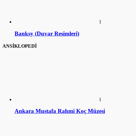
2
İstanbul Mustafa Rahmi Koç Müzesi
3
Üstün Akmen (Hayatı)