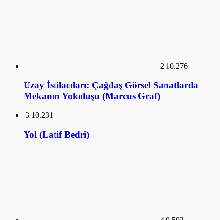
Uzay İstilacıları: Çağdaş Görsel Sanatlarda
Mekanın Yokoluşu (Marcus Graf)
3
10.231
Yol (Latif Bedri)
4
9.592
Tarık Buğra’nın ‘Küçük Ağa’ ve Samim
Kocagöz’ün ‘Kalpaklılar’ Adlı Romanları
Üzerine Karşılaştırmalı Bir İnceleme (Dr.
Şerefnur Atik)
5
9.211
Osmanlı Mimarisinde Tarikat Yapıları,
Tekkeler (Prof. Dr. Mehmet Baha Tanman)
6
9.067