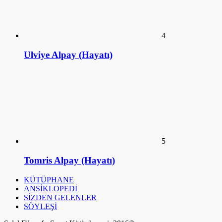
SÖYLEŞİ
SalakFilozof - Sanat Kütüphanesi. 2016©
a style="display:none;"
href="https://educatorday2023.com/">Pengeluaran HK Lotto
Pengeluaran Macau
Pengeluaran China
Togel Hongkong
Live SDY
Result Macau
Data HK Lotto
NenekToto
Keluaran HK Lotto
Data HK Lotto
Live Macau
Pengeluaran HK Lotto
Live Draw SDY
Pengeluaran HK Lotto
Data HK Lotto
Data HK Lotto
Data HK Lotto
Data HK Lotto
Pengeluaran HK Lotto