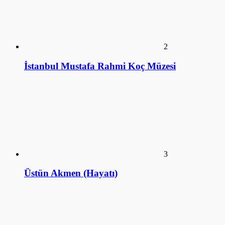
4
Ulviye Alpay (Hayatı)
5
Tomris Alpay (Hayatı)
KÜTÜPHANE
ANSİKLOPEDİ
SİZDEN GELENLER