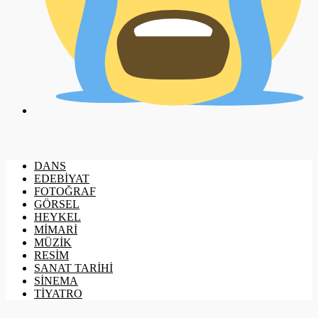
DANS
EDEBİYAT
FOTOĞRAF
GÖRSEL
HEYKEL
MİMARİ
MÜZİK
RESİM
SANAT TARİHİ
SİNEMA
TİYATRO