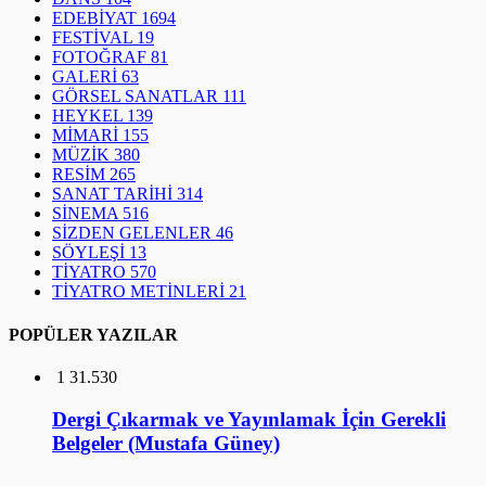
MÜZİK
380
RESİM
265
SANAT TARİHİ
314
SİNEMA
516
SİZDEN GELENLER
46
SÖYLEŞİ
13
TİYATRO
570
TİYATRO METİNLERİ
21
POPÜLER YAZILAR
1
31.530
Dergi Çıkarmak ve Yayınlamak İçin Gerekli
Belgeler (Mustafa Güney)
2
10.276