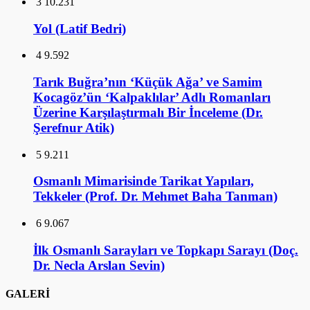
3
10.231
Yol (Latif Bedri)
4
9.592
Tarık Buğra’nın ‘Küçük Ağa’ ve Samim
Kocagöz’ün ‘Kalpaklılar’ Adlı Romanları
Üzerine Karşılaştırmalı Bir İnceleme (Dr.
Şerefnur Atik)
5
9.211
Osmanlı Mimarisinde Tarikat Yapıları,
Tekkeler (Prof. Dr. Mehmet Baha Tanman)
6
9.067
İlk Osmanlı Sarayları ve Topkapı Sarayı (Doç.
Dr. Necla Arslan Sevin)
GALERİ