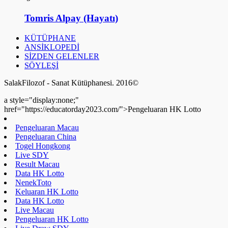
Tomris Alpay (Hayatı)
KÜTÜPHANE
ANSİKLOPEDİ
SİZDEN GELENLER
SÖYLEŞİ
SalakFilozof - Sanat Kütüphanesi. 2016©
a style="display:none;"
href="https://educatorday2023.com/">Pengeluaran HK Lotto
Pengeluaran Macau
Pengeluaran China
Togel Hongkong
Live SDY
Result Macau
Data HK Lotto
NenekToto
Keluaran HK Lotto
Data HK Lotto
Live Macau
Pengeluaran HK Lotto