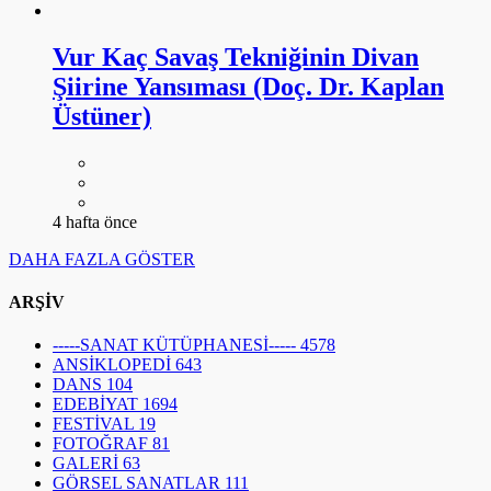
Vur Kaç Savaş Tekniğinin Divan
Şiirine Yansıması (Doç. Dr. Kaplan
Üstüner)
4 hafta önce
DAHA FAZLA GÖSTER
ARŞİV
-----SANAT KÜTÜPHANESİ-----
4578
ANSİKLOPEDİ
643
DANS
104
EDEBİYAT
1694
FESTİVAL
19
FOTOĞRAF
81
GALERİ
63
GÖRSEL SANATLAR
111