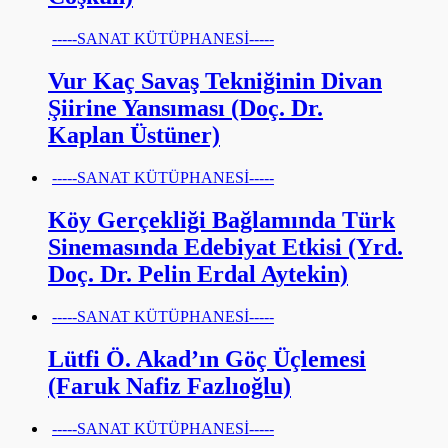
-----SANAT KÜTÜPHANESİ-----
Vur Kaç Savaş Tekniğinin Divan
Şiirine Yansıması (Doç. Dr.
Kaplan Üstüner)
-----SANAT KÜTÜPHANESİ-----
Köy Gerçekliği Bağlamında Türk
Sinemasında Edebiyat Etkisi (Yrd.
Doç. Dr. Pelin Erdal Aytekin)
-----SANAT KÜTÜPHANESİ-----
Lütfi Ö. Akad’ın Göç Üçlemesi
(Faruk Nafiz Fazlıoğlu)
-----SANAT KÜTÜPHANESİ-----