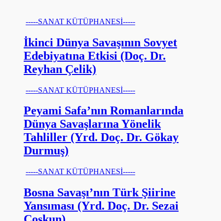
-----SANAT KÜTÜPHANESİ-----
İkinci Dünya Savaşının Sovyet
Edebiyatına Etkisi (Doç. Dr.
Reyhan Çelik)
-----SANAT KÜTÜPHANESİ-----
Peyami Safa’nın Romanlarında
Dünya Savaşlarına Yönelik
Tahliller (Yrd. Doç. Dr. Gökay
Durmuş)
-----SANAT KÜTÜPHANESİ-----
Bosna Savaşı’nın Türk Şiirine
Yansıması (Yrd. Doç. Dr. Sezai
Coşkun)