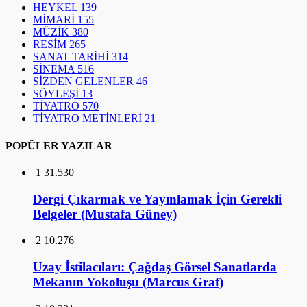
HEYKEL
139
MİMARİ
155
MÜZİK
380
RESİM
265
SANAT TARİHİ
314
SİNEMA
516
SİZDEN GELENLER
46
SÖYLEŞİ
13
TİYATRO
570
TİYATRO METİNLERİ
21
POPÜLER YAZILAR
1
31.530
Dergi Çıkarmak ve Yayınlamak İçin Gerekli
Belgeler (Mustafa Güney)
2
10.276
Uzay İstilacıları: Çağdaş Görsel Sanatlarda
Mekanın Yokoluşu (Marcus Graf)