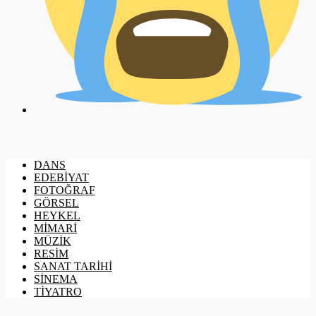
DANS
EDEBİYAT
FOTOĞRAF
GÖRSEL
HEYKEL
MİMARİ
MÜZİK
RESİM
SANAT TARİHİ
SİNEMA
TİYATRO