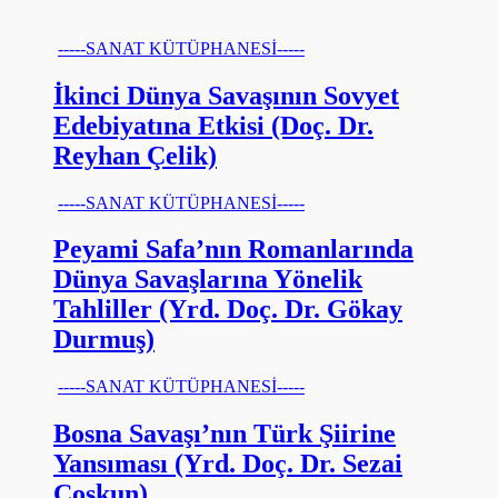
-----SANAT KÜTÜPHANESİ-----
İkinci Dünya Savaşının Sovyet
Edebiyatına Etkisi (Doç. Dr.
Reyhan Çelik)
-----SANAT KÜTÜPHANESİ-----
Peyami Safa’nın Romanlarında
Dünya Savaşlarına Yönelik
Tahliller (Yrd. Doç. Dr. Gökay
Durmuş)
-----SANAT KÜTÜPHANESİ-----
Bosna Savaşı’nın Türk Şiirine
Yansıması (Yrd. Doç. Dr. Sezai
Coşkun)