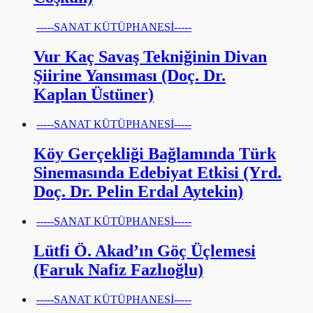
-----SANAT KÜTÜPHANESİ-----
Vur Kaç Savaş Tekniğinin Divan
Şiirine Yansıması (Doç. Dr.
Kaplan Üstüner)
-----SANAT KÜTÜPHANESİ-----
Köy Gerçekliği Bağlamında Türk
Sinemasında Edebiyat Etkisi (Yrd.
Doç. Dr. Pelin Erdal Aytekin)
-----SANAT KÜTÜPHANESİ-----
Lütfi Ö. Akad’ın Göç Üçlemesi
(Faruk Nafiz Fazlıoğlu)
-----SANAT KÜTÜPHANESİ-----