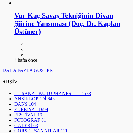
Vur Kaç Savaş Tekniğinin Divan
Şiirine Yansıması (Doç. Dr. Kaplan
Üstüner)
4 hafta önce
DAHA FAZLA GÖSTER
ARŞİV
-----SANAT KÜTÜPHANESİ-----
4578
ANSİKLOPEDİ
643
DANS
104
EDEBİYAT
1694
FESTİVAL
19
FOTOĞRAF
81
GALERİ
63
GÖRSEL SANATLAR
111