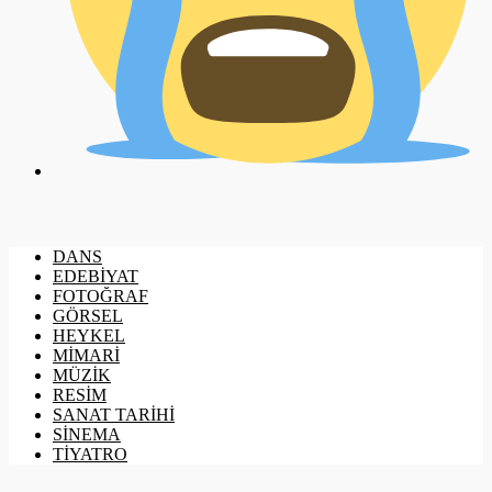
DANS
EDEBİYAT
FOTOĞRAF
GÖRSEL
HEYKEL
MİMARİ
MÜZİK
RESİM
SANAT TARİHİ
SİNEMA
TİYATRO