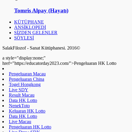
Tomris Alpay (Hayatı)
KÜTÜPHANE
ANSİKLOPEDİ
SİZDEN GELENLER
SÖYLEŞİ
SalakFilozof - Sanat Kütüphanesi. 2016©
a style="display:none;"
href="https://educatorday2023.com/">Pengeluaran HK Lotto
Pengeluaran Macau
Pengeluaran China
Togel Hongkong
Live SDY
Result Macau
Data HK Lotto
NenekToto
Keluaran HK Lotto
Data HK Lotto
Live Macau
Pengeluaran HK Lotto