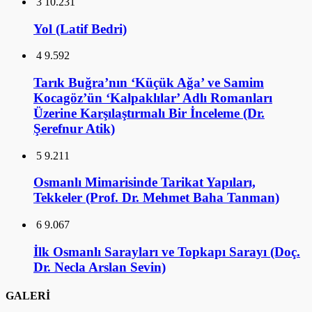
3
10.231
Yol (Latif Bedri)
4
9.592
Tarık Buğra’nın ‘Küçük Ağa’ ve Samim
Kocagöz’ün ‘Kalpaklılar’ Adlı Romanları
Üzerine Karşılaştırmalı Bir İnceleme (Dr.
Şerefnur Atik)
5
9.211
Osmanlı Mimarisinde Tarikat Yapıları,
Tekkeler (Prof. Dr. Mehmet Baha Tanman)
6
9.067
İlk Osmanlı Sarayları ve Topkapı Sarayı (Doç.
Dr. Necla Arslan Sevin)
GALERİ