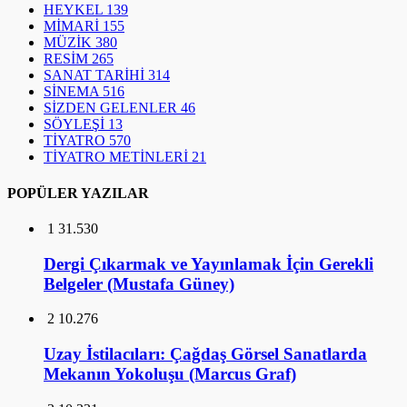
HEYKEL
139
MİMARİ
155
MÜZİK
380
RESİM
265
SANAT TARİHİ
314
SİNEMA
516
SİZDEN GELENLER
46
SÖYLEŞİ
13
TİYATRO
570
TİYATRO METİNLERİ
21
POPÜLER YAZILAR
1
31.530
Dergi Çıkarmak ve Yayınlamak İçin Gerekli
Belgeler (Mustafa Güney)
2
10.276
Uzay İstilacıları: Çağdaş Görsel Sanatlarda
Mekanın Yokoluşu (Marcus Graf)