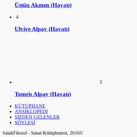
Üstün Akmen (Hayatı)
4
Ulviye Alpay (Hayatı)
5
Tomris Alpay (Hayatı)
KÜTÜPHANE
ANSİKLOPEDİ
SİZDEN GELENLER
SÖYLEŞİ
SalakFilozof - Sanat Kütüphanesi. 2016©