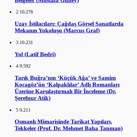
Belgeler (Mustafa Güney)
2
10.276
Uzay İstilacıları: Çağdaş Görsel Sanatlarda
Mekanın Yokoluşu (Marcus Graf)
3
10.231
Yol (Latif Bedri)
4
9.592
Tarık Buğra’nın ‘Küçük Ağa’ ve Samim
Kocagöz’ün ‘Kalpaklılar’ Adlı Romanları
Üzerine Karşılaştırmalı Bir İnceleme (Dr.
Şerefnur Atik)
5
9.211
Osmanlı Mimarisinde Tarikat Yapıları,
Tekkeler (Prof. Dr. Mehmet Baha Tanman)