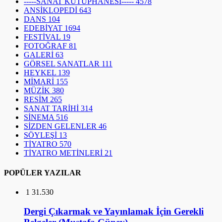
-----SANAT KÜTÜPHANESİ-----
4578
ANSİKLOPEDİ
643
DANS
104
EDEBİYAT
1694
FESTİVAL
19
FOTOĞRAF
81
GALERİ
63
GÖRSEL SANATLAR
111
HEYKEL
139
MİMARİ
155
MÜZİK
380
RESİM
265
SANAT TARİHİ
314
SİNEMA
516
SİZDEN GELENLER
46
SÖYLEŞİ
13
TİYATRO
570
TİYATRO METİNLERİ
21
POPÜLER YAZILAR
1
31.530
Dergi Çıkarmak ve Yayınlamak İçin Gerekli