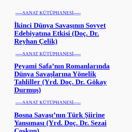
-----SANAT KÜTÜPHANESİ-----
İkinci Dünya Savaşının Sovyet
Edebiyatına Etkisi (Doç. Dr.
Reyhan Çelik)
-----SANAT KÜTÜPHANESİ-----
Peyami Safa’nın Romanlarında
Dünya Savaşlarına Yönelik
Tahliller (Yrd. Doç. Dr. Gökay
Durmuş)
-----SANAT KÜTÜPHANESİ-----
Bosna Savaşı’nın Türk Şiirine
Yansıması (Yrd. Doç. Dr. Sezai
Coşkun)