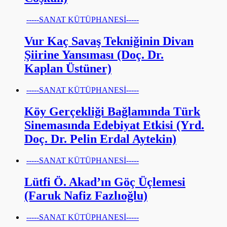
-----SANAT KÜTÜPHANESİ-----
Vur Kaç Savaş Tekniğinin Divan
Şiirine Yansıması (Doç. Dr.
Kaplan Üstüner)
-----SANAT KÜTÜPHANESİ-----
Köy Gerçekliği Bağlamında Türk
Sinemasında Edebiyat Etkisi (Yrd.
Doç. Dr. Pelin Erdal Aytekin)
-----SANAT KÜTÜPHANESİ-----
Lütfi Ö. Akad’ın Göç Üçlemesi
(Faruk Nafiz Fazlıoğlu)
-----SANAT KÜTÜPHANESİ-----