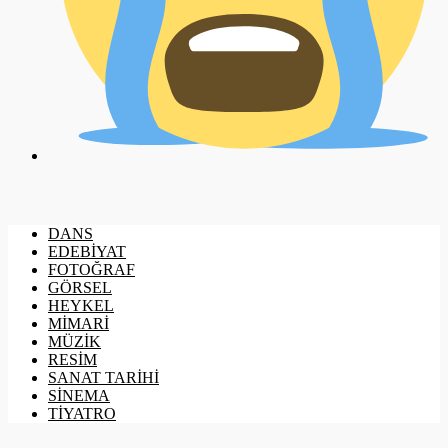
DANS
EDEBİYAT
FOTOĞRAF
GÖRSEL
HEYKEL
MİMARİ
MÜZİK
RESİM
SANAT TARİHİ
SİNEMA
TİYATRO