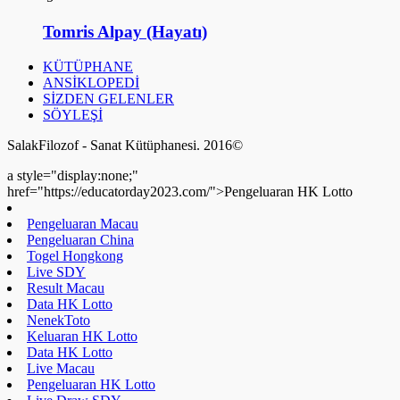
Tomris Alpay (Hayatı)
KÜTÜPHANE
ANSİKLOPEDİ
SİZDEN GELENLER
SÖYLEŞİ
SalakFilozof - Sanat Kütüphanesi. 2016©
a style="display:none;"
href="https://educatorday2023.com/">Pengeluaran HK Lotto
Pengeluaran Macau
Pengeluaran China
Togel Hongkong
Live SDY
Result Macau
Data HK Lotto
NenekToto
Keluaran HK Lotto
Data HK Lotto
Live Macau
Pengeluaran HK Lotto