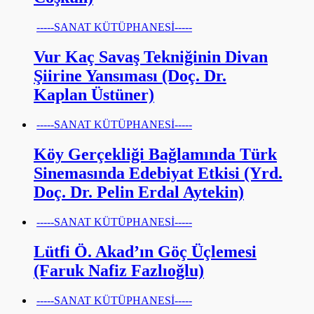
-----SANAT KÜTÜPHANESİ-----
Vur Kaç Savaş Tekniğinin Divan
Şiirine Yansıması (Doç. Dr.
Kaplan Üstüner)
-----SANAT KÜTÜPHANESİ-----
Köy Gerçekliği Bağlamında Türk
Sinemasında Edebiyat Etkisi (Yrd.
Doç. Dr. Pelin Erdal Aytekin)
-----SANAT KÜTÜPHANESİ-----
Lütfi Ö. Akad’ın Göç Üçlemesi
(Faruk Nafiz Fazlıoğlu)
-----SANAT KÜTÜPHANESİ-----