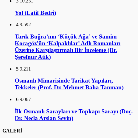
3
10.231
Yol (Latif Bedri)
4
9.592
Tarık Buğra’nın ‘Küçük Ağa’ ve Samim
Kocagöz’ün ‘Kalpaklılar’ Adlı Romanları
Üzerine Karşılaştırmalı Bir İnceleme (Dr.
Şerefnur Atik)
5
9.211
Osmanlı Mimarisinde Tarikat Yapıları,
Tekkeler (Prof. Dr. Mehmet Baha Tanman)
6
9.067
İlk Osmanlı Sarayları ve Topkapı Sarayı (Doç.
Dr. Necla Arslan Sevin)
GALERİ