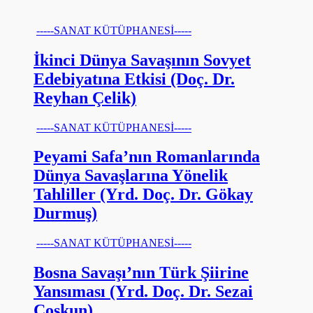
-----SANAT KÜTÜPHANESİ-----
İkinci Dünya Savaşının Sovyet
Edebiyatına Etkisi (Doç. Dr.
Reyhan Çelik)
-----SANAT KÜTÜPHANESİ-----
Peyami Safa’nın Romanlarında
Dünya Savaşlarına Yönelik
Tahliller (Yrd. Doç. Dr. Gökay
Durmuş)
-----SANAT KÜTÜPHANESİ-----
Bosna Savaşı’nın Türk Şiirine
Yansıması (Yrd. Doç. Dr. Sezai
Coşkun)