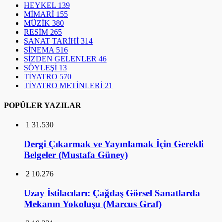
HEYKEL
139
MİMARİ
155
MÜZİK
380
RESİM
265
SANAT TARİHİ
314
SİNEMA
516
SİZDEN GELENLER
46
SÖYLEŞİ
13
TİYATRO
570
TİYATRO METİNLERİ
21
POPÜLER YAZILAR
1
31.530
Dergi Çıkarmak ve Yayınlamak İçin Gerekli
Belgeler (Mustafa Güney)
2
10.276
Uzay İstilacıları: Çağdaş Görsel Sanatlarda
Mekanın Yokoluşu (Marcus Graf)