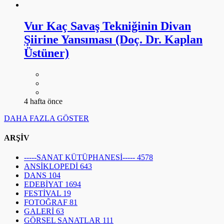
Vur Kaç Savaş Tekniğinin Divan
Şiirine Yansıması (Doç. Dr. Kaplan
Üstüner)
4 hafta önce
DAHA FAZLA GÖSTER
ARŞİV
-----SANAT KÜTÜPHANESİ-----
4578
ANSİKLOPEDİ
643
DANS
104
EDEBİYAT
1694
FESTİVAL
19
FOTOĞRAF
81
GALERİ
63
GÖRSEL SANATLAR
111