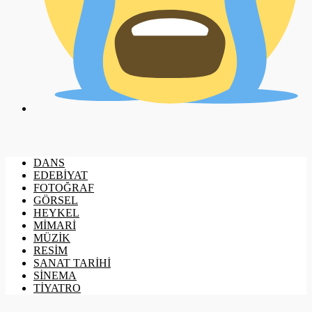
DANS
EDEBİYAT
FOTOĞRAF
GÖRSEL
HEYKEL
MİMARİ
MÜZİK
RESİM
SANAT TARİHİ
SİNEMA
TİYATRO