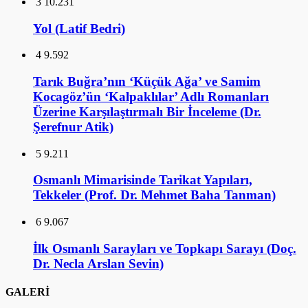
3
10.231
Yol (Latif Bedri)
4
9.592
Tarık Buğra’nın ‘Küçük Ağa’ ve Samim
Kocagöz’ün ‘Kalpaklılar’ Adlı Romanları
Üzerine Karşılaştırmalı Bir İnceleme (Dr.
Şerefnur Atik)
5
9.211
Osmanlı Mimarisinde Tarikat Yapıları,
Tekkeler (Prof. Dr. Mehmet Baha Tanman)
6
9.067
İlk Osmanlı Sarayları ve Topkapı Sarayı (Doç.
Dr. Necla Arslan Sevin)
GALERİ