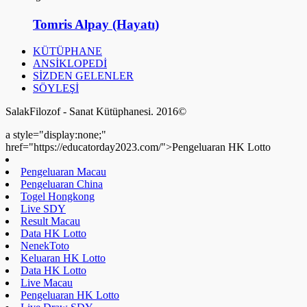
Tomris Alpay (Hayatı)
KÜTÜPHANE
ANSİKLOPEDİ
SİZDEN GELENLER
SÖYLEŞİ
SalakFilozof - Sanat Kütüphanesi. 2016©
a style="display:none;"
href="https://educatorday2023.com/">Pengeluaran HK Lotto
Pengeluaran Macau
Pengeluaran China
Togel Hongkong
Live SDY
Result Macau
Data HK Lotto
NenekToto
Keluaran HK Lotto
Data HK Lotto
Live Macau
Pengeluaran HK Lotto