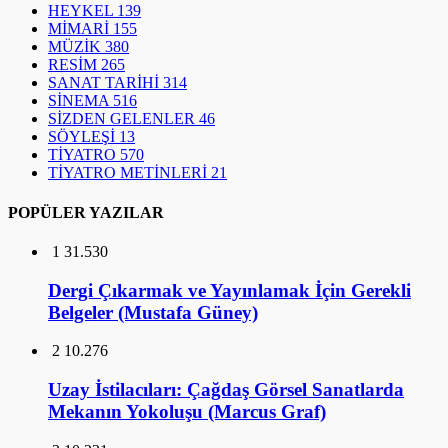
HEYKEL
139
MİMARİ
155
MÜZİK
380
RESİM
265
SANAT TARİHİ
314
SİNEMA
516
SİZDEN GELENLER
46
SÖYLEŞİ
13
TİYATRO
570
TİYATRO METİNLERİ
21
POPÜLER YAZILAR
1
31.530
Dergi Çıkarmak ve Yayınlamak İçin Gerekli
Belgeler (Mustafa Güney)
2
10.276
Uzay İstilacıları: Çağdaş Görsel Sanatlarda
Mekanın Yokoluşu (Marcus Graf)