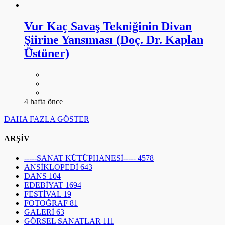
Vur Kaç Savaş Tekniğinin Divan
Şiirine Yansıması (Doç. Dr. Kaplan
Üstüner)
4 hafta önce
DAHA FAZLA GÖSTER
ARŞİV
-----SANAT KÜTÜPHANESİ-----
4578
ANSİKLOPEDİ
643
DANS
104
EDEBİYAT
1694
FESTİVAL
19
FOTOĞRAF
81
GALERİ
63
GÖRSEL SANATLAR
111