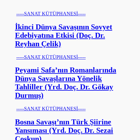
-----SANAT KÜTÜPHANESİ-----
İkinci Dünya Savaşının Sovyet
Edebiyatına Etkisi (Doç. Dr.
Reyhan Çelik)
-----SANAT KÜTÜPHANESİ-----
Peyami Safa’nın Romanlarında
Dünya Savaşlarına Yönelik
Tahliller (Yrd. Doç. Dr. Gökay
Durmuş)
-----SANAT KÜTÜPHANESİ-----
Bosna Savaşı’nın Türk Şiirine
Yansıması (Yrd. Doç. Dr. Sezai
Coşkun)