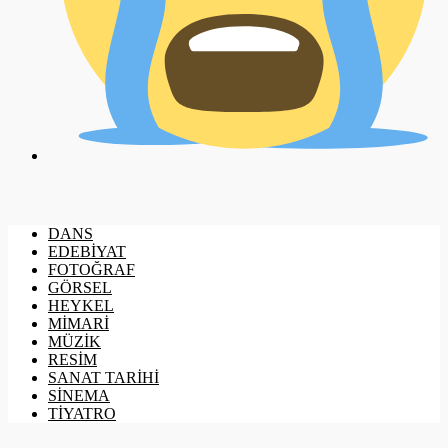
DANS
EDEBİYAT
FOTOĞRAF
GÖRSEL
HEYKEL
MİMARİ
MÜZİK
RESİM
SANAT TARİHİ
SİNEMA
TİYATRO