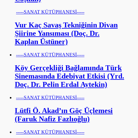
-----SANAT KÜTÜPHANESİ-----
Vur Kaç Savaş Tekniğinin Divan
Şiirine Yansıması (Doç. Dr.
Kaplan Üstüner)
-----SANAT KÜTÜPHANESİ-----
Köy Gerçekliği Bağlamında Türk
Sinemasında Edebiyat Etkisi (Yrd.
Doç. Dr. Pelin Erdal Aytekin)
-----SANAT KÜTÜPHANESİ-----
Lütfi Ö. Akad’ın Göç Üçlemesi
(Faruk Nafiz Fazlıoğlu)
-----SANAT KÜTÜPHANESİ-----