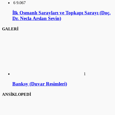
1
Banksy (Duvar Resimleri)
ANSİKLOPEDİ
1
Ankara Mustafa Rahmi Koç Müzesi
2
İstanbul Mustafa Rahmi Koç Müzesi
3
Üstün Akmen (Hayatı)