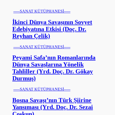
-----SANAT KÜTÜPHANESİ-----
İkinci Dünya Savaşının Sovyet
Edebiyatına Etkisi (Doç. Dr.
Reyhan Çelik)
-----SANAT KÜTÜPHANESİ-----
Peyami Safa’nın Romanlarında
Dünya Savaşlarına Yönelik
Tahliller (Yrd. Doç. Dr. Gökay
Durmuş)
-----SANAT KÜTÜPHANESİ-----
Bosna Savaşı’nın Türk Şiirine
Yansıması (Yrd. Doç. Dr. Sezai
Coşkun)