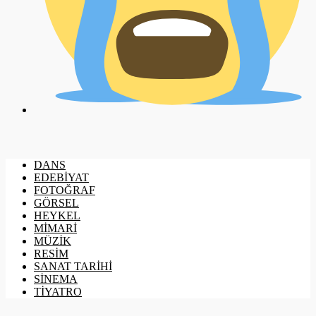
DANS
EDEBİYAT
FOTOĞRAF
GÖRSEL
HEYKEL
MİMARİ
MÜZİK
RESİM
SANAT TARİHİ
SİNEMA
TİYATRO