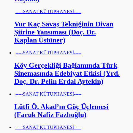
-----SANAT KÜTÜPHANESİ-----
Vur Kaç Savaş Tekniğinin Divan
Şiirine Yansıması (Doç. Dr.
Kaplan Üstüner)
-----SANAT KÜTÜPHANESİ-----
Köy Gerçekliği Bağlamında Türk
Sinemasında Edebiyat Etkisi (Yrd.
Doç. Dr. Pelin Erdal Aytekin)
-----SANAT KÜTÜPHANESİ-----
Lütfi Ö. Akad’ın Göç Üçlemesi
(Faruk Nafiz Fazlıoğlu)
-----SANAT KÜTÜPHANESİ-----