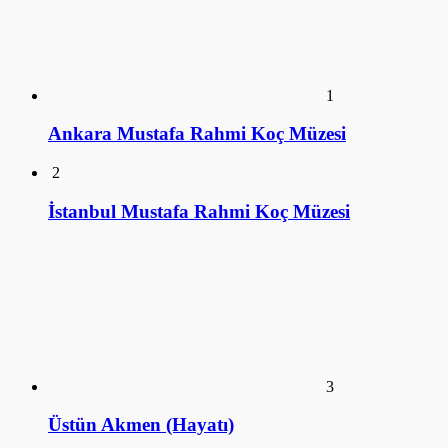
4
Ulviye Alpay (Hayatı)
5
Tomris Alpay (Hayatı)
KÜTÜPHANE
ANSİKLOPEDİ
SİZDEN GELENLER
SÖYLEŞİ
SalakFilozof - Sanat Kütüphanesi. 2016©
a style="display:none;"
href="https://educatorday2023.com/">Pengeluaran HK Lotto
Pengeluaran Macau
Pengeluaran China
Togel Hongkong
Live SDY