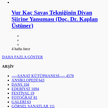
Vur Kaç Savaş Tekniğinin Divan
Şiirine Yansıması (Doç. Dr. Kaplan
Üstüner)
4 hafta önce
DAHA FAZLA GÖSTER
ARŞİV
-----SANAT KÜTÜPHANESİ-----
4578
ANSİKLOPEDİ
643
DANS
104
EDEBİYAT
1694
FESTİVAL
19
FOTOĞRAF
81
GALERİ
63
GÖRSEL SANATLAR
111