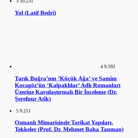
3
10.231
Yol (Latif Bedri)
4
9.592
Tarık Buğra’nın ‘Küçük Ağa’ ve Samim
Kocagöz’ün ‘Kalpaklılar’ Adlı Romanları
Üzerine Karşılaştırmalı Bir İnceleme (Dr.
Şerefnur Atik)
5
9.211
Osmanlı Mimarisinde Tarikat Yapıları,
Tekkeler (Prof. Dr. Mehmet Baha Tanman)
6
9.067
İlk Osmanlı Sarayları ve Topkapı Sarayı (Doç.
Dr. Necla Arslan Sevin)
GALERİ