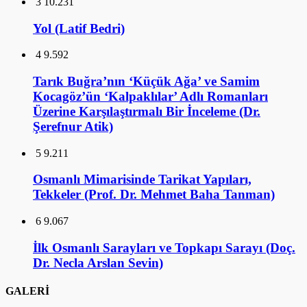
3
10.231
Yol (Latif Bedri)
4
9.592
Tarık Buğra’nın ‘Küçük Ağa’ ve Samim
Kocagöz’ün ‘Kalpaklılar’ Adlı Romanları
Üzerine Karşılaştırmalı Bir İnceleme (Dr.
Şerefnur Atik)
5
9.211
Osmanlı Mimarisinde Tarikat Yapıları,
Tekkeler (Prof. Dr. Mehmet Baha Tanman)
6
9.067
İlk Osmanlı Sarayları ve Topkapı Sarayı (Doç.
Dr. Necla Arslan Sevin)
GALERİ