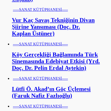
-----SANAT KÜTÜPHANESİ-----
Vur Kaç Savaş Tekniğinin Divan
Şiirine Yansıması (Doç. Dr.
Kaplan Üstüner)
-----SANAT KÜTÜPHANESİ-----
Köy Gerçekliği Bağlamında Türk
Sinemasında Edebiyat Etkisi (Yrd.
Doç. Dr. Pelin Erdal Aytekin)
-----SANAT KÜTÜPHANESİ-----
Lütfi Ö. Akad’ın Göç Üçlemesi
(Faruk Nafiz Fazlıoğlu)
-----SANAT KÜTÜPHANESİ-----