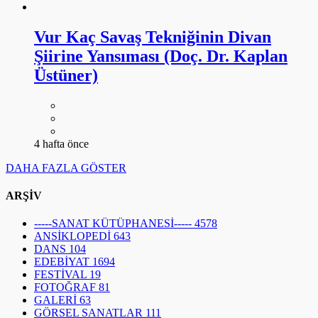
Vur Kaç Savaş Tekniğinin Divan
Şiirine Yansıması (Doç. Dr. Kaplan
Üstüner)
4 hafta önce
DAHA FAZLA GÖSTER
ARŞİV
-----SANAT KÜTÜPHANESİ-----
4578
ANSİKLOPEDİ
643
DANS
104
EDEBİYAT
1694
FESTİVAL
19
FOTOĞRAF
81
GALERİ
63
GÖRSEL SANATLAR
111