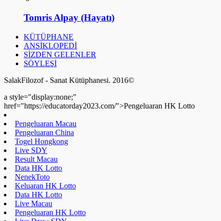
Tomris Alpay (Hayatı)
KÜTÜPHANE
ANSİKLOPEDİ
SİZDEN GELENLER
SÖYLEŞİ
SalakFilozof - Sanat Kütüphanesi. 2016©
a style="display:none;"
href="https://educatorday2023.com/">Pengeluaran HK Lotto
Pengeluaran Macau
Pengeluaran China
Togel Hongkong
Live SDY
Result Macau
Data HK Lotto
NenekToto
Keluaran HK Lotto
Data HK Lotto
Live Macau
Pengeluaran HK Lotto