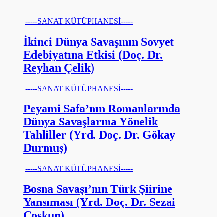
-----SANAT KÜTÜPHANESİ-----
İkinci Dünya Savaşının Sovyet
Edebiyatına Etkisi (Doç. Dr.
Reyhan Çelik)
-----SANAT KÜTÜPHANESİ-----
Peyami Safa’nın Romanlarında
Dünya Savaşlarına Yönelik
Tahliller (Yrd. Doç. Dr. Gökay
Durmuş)
-----SANAT KÜTÜPHANESİ-----
Bosna Savaşı’nın Türk Şiirine
Yansıması (Yrd. Doç. Dr. Sezai
Coşkun)