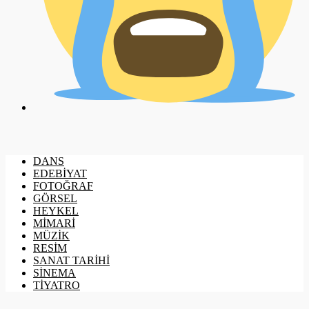
DANS
EDEBİYAT
FOTOĞRAF
GÖRSEL
HEYKEL
MİMARİ
MÜZİK
RESİM
SANAT TARİHİ
SİNEMA
TİYATRO