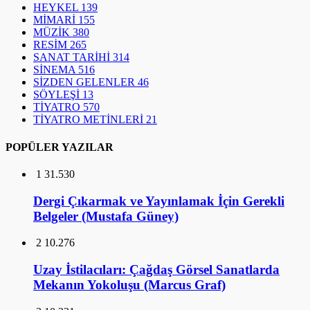
HEYKEL
139
MİMARİ
155
MÜZİK
380
RESİM
265
SANAT TARİHİ
314
SİNEMA
516
SİZDEN GELENLER
46
SÖYLEŞİ
13
TİYATRO
570
TİYATRO METİNLERİ
21
POPÜLER YAZILAR
1
31.530
Dergi Çıkarmak ve Yayınlamak İçin Gerekli
Belgeler (Mustafa Güney)
2
10.276
Uzay İstilacıları: Çağdaş Görsel Sanatlarda
Mekanın Yokoluşu (Marcus Graf)