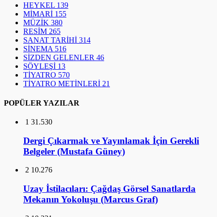
HEYKEL
139
MİMARİ
155
MÜZİK
380
RESİM
265
SANAT TARİHİ
314
SİNEMA
516
SİZDEN GELENLER
46
SÖYLEŞİ
13
TİYATRO
570
TİYATRO METİNLERİ
21
POPÜLER YAZILAR
1
31.530
Dergi Çıkarmak ve Yayınlamak İçin Gerekli
Belgeler (Mustafa Güney)
2
10.276
Uzay İstilacıları: Çağdaş Görsel Sanatlarda
Mekanın Yokoluşu (Marcus Graf)