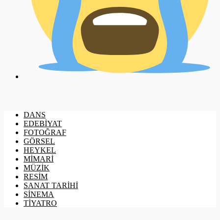
DANS
EDEBİYAT
FOTOĞRAF
GÖRSEL
HEYKEL
MİMARİ
MÜZİK
RESİM
SANAT TARİHİ
SİNEMA
TİYATRO