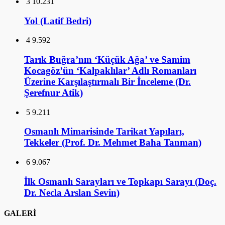
3
10.231
Yol (Latif Bedri)
4
9.592
Tarık Buğra’nın ‘Küçük Ağa’ ve Samim
Kocagöz’ün ‘Kalpaklılar’ Adlı Romanları
Üzerine Karşılaştırmalı Bir İnceleme (Dr.
Şerefnur Atik)
5
9.211
Osmanlı Mimarisinde Tarikat Yapıları,
Tekkeler (Prof. Dr. Mehmet Baha Tanman)
6
9.067
İlk Osmanlı Sarayları ve Topkapı Sarayı (Doç.
Dr. Necla Arslan Sevin)
GALERİ