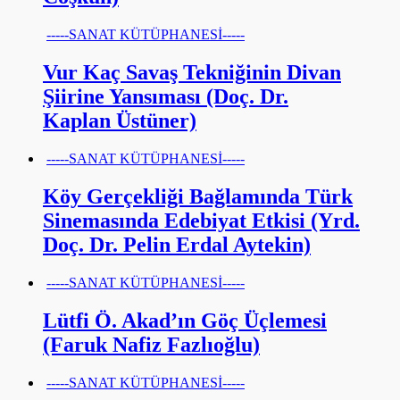
-----SANAT KÜTÜPHANESİ-----
Vur Kaç Savaş Tekniğinin Divan
Şiirine Yansıması (Doç. Dr.
Kaplan Üstüner)
-----SANAT KÜTÜPHANESİ-----
Köy Gerçekliği Bağlamında Türk
Sinemasında Edebiyat Etkisi (Yrd.
Doç. Dr. Pelin Erdal Aytekin)
-----SANAT KÜTÜPHANESİ-----
Lütfi Ö. Akad’ın Göç Üçlemesi
(Faruk Nafiz Fazlıoğlu)
-----SANAT KÜTÜPHANESİ-----