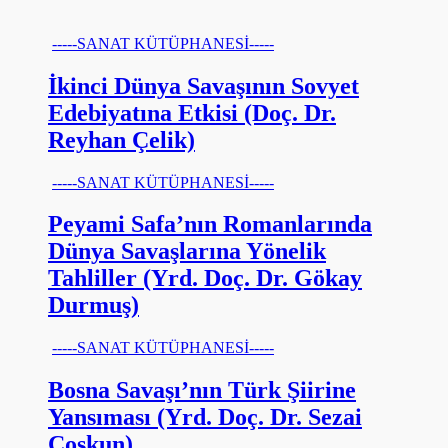
-----SANAT KÜTÜPHANESİ-----
İkinci Dünya Savaşının Sovyet
Edebiyatına Etkisi (Doç. Dr.
Reyhan Çelik)
-----SANAT KÜTÜPHANESİ-----
Peyami Safa’nın Romanlarında
Dünya Savaşlarına Yönelik
Tahliller (Yrd. Doç. Dr. Gökay
Durmuş)
-----SANAT KÜTÜPHANESİ-----
Bosna Savaşı’nın Türk Şiirine
Yansıması (Yrd. Doç. Dr. Sezai
Coşkun)