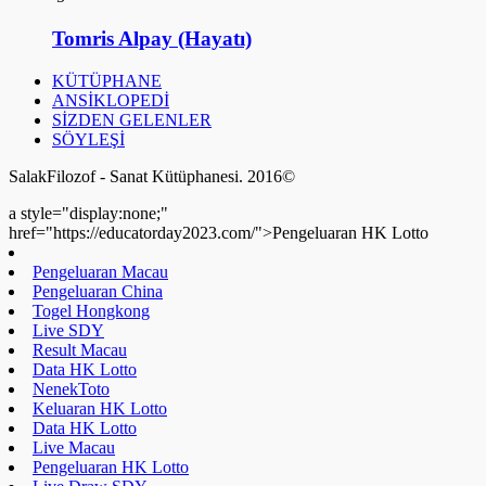
Tomris Alpay (Hayatı)
KÜTÜPHANE
ANSİKLOPEDİ
SİZDEN GELENLER
SÖYLEŞİ
SalakFilozof - Sanat Kütüphanesi. 2016©
a style="display:none;"
href="https://educatorday2023.com/">Pengeluaran HK Lotto
Pengeluaran Macau
Pengeluaran China
Togel Hongkong
Live SDY
Result Macau
Data HK Lotto
NenekToto
Keluaran HK Lotto
Data HK Lotto
Live Macau
Pengeluaran HK Lotto