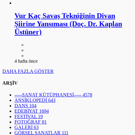
Vur Kaç Savaş Tekniğinin Divan
Şiirine Yansıması (Doç. Dr. Kaplan
Üstüner)
4 hafta önce
DAHA FAZLA GÖSTER
ARŞİV
-----SANAT KÜTÜPHANESİ-----
4578
ANSİKLOPEDİ
643
DANS
104
EDEBİYAT
1694
FESTİVAL
19
FOTOĞRAF
81
GALERİ
63
GÖRSEL SANATLAR
111