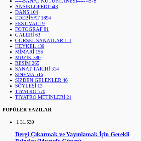
-----SANAT KÜTÜPHANESİ-----
4578
ANSİKLOPEDİ
643
DANS
104
EDEBİYAT
1694
FESTİVAL
19
FOTOĞRAF
81
GALERİ
63
GÖRSEL SANATLAR
111
HEYKEL
139
MİMARİ
155
MÜZİK
380
RESİM
265
SANAT TARİHİ
314
SİNEMA
516
SİZDEN GELENLER
46
SÖYLEŞİ
13
TİYATRO
570
TİYATRO METİNLERİ
21
POPÜLER YAZILAR
1
31.530
Dergi Çıkarmak ve Yayınlamak İçin Gerekli