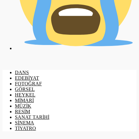
DANS
EDEBİYAT
FOTOĞRAF
GÖRSEL
HEYKEL
MİMARİ
MÜZİK
RESİM
SANAT TARİHİ
SİNEMA
TİYATRO