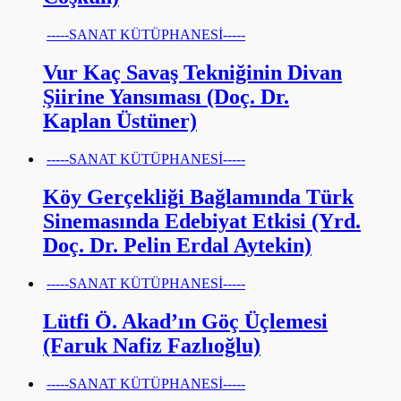
-----SANAT KÜTÜPHANESİ-----
Vur Kaç Savaş Tekniğinin Divan
Şiirine Yansıması (Doç. Dr.
Kaplan Üstüner)
-----SANAT KÜTÜPHANESİ-----
Köy Gerçekliği Bağlamında Türk
Sinemasında Edebiyat Etkisi (Yrd.
Doç. Dr. Pelin Erdal Aytekin)
-----SANAT KÜTÜPHANESİ-----
Lütfi Ö. Akad’ın Göç Üçlemesi
(Faruk Nafiz Fazlıoğlu)
-----SANAT KÜTÜPHANESİ-----