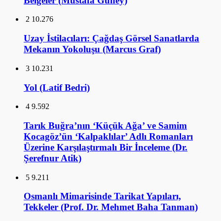
Belgeler (Mustafa Güney)
2
10.276
Uzay İstilacıları: Çağdaş Görsel Sanatlarda
Mekanın Yokoluşu (Marcus Graf)
3
10.231
Yol (Latif Bedri)
4
9.592
Tarık Buğra’nın ‘Küçük Ağa’ ve Samim
Kocagöz’ün ‘Kalpaklılar’ Adlı Romanları
Üzerine Karşılaştırmalı Bir İnceleme (Dr.
Şerefnur Atik)
5
9.211
Osmanlı Mimarisinde Tarikat Yapıları,
Tekkeler (Prof. Dr. Mehmet Baha Tanman)