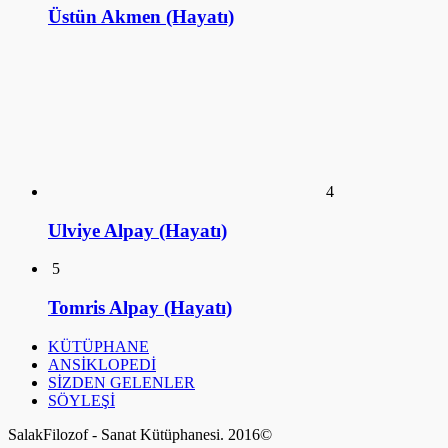
Üstün Akmen (Hayatı)
4
Ulviye Alpay (Hayatı)
5
Tomris Alpay (Hayatı)
KÜTÜPHANE
ANSİKLOPEDİ
SİZDEN GELENLER
SÖYLEŞİ
SalakFilozof - Sanat Kütüphanesi. 2016©