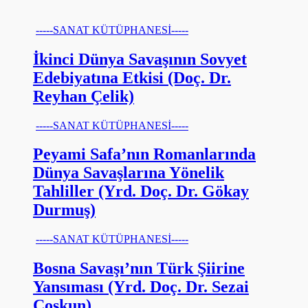
-----SANAT KÜTÜPHANESİ-----
İkinci Dünya Savaşının Sovyet
Edebiyatına Etkisi (Doç. Dr.
Reyhan Çelik)
-----SANAT KÜTÜPHANESİ-----
Peyami Safa’nın Romanlarında
Dünya Savaşlarına Yönelik
Tahliller (Yrd. Doç. Dr. Gökay
Durmuş)
-----SANAT KÜTÜPHANESİ-----
Bosna Savaşı’nın Türk Şiirine
Yansıması (Yrd. Doç. Dr. Sezai
Coşkun)