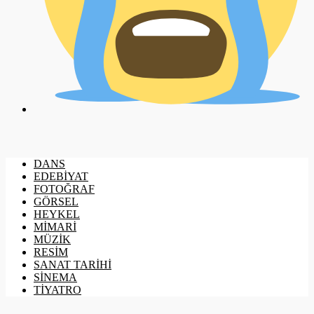
DANS
EDEBİYAT
FOTOĞRAF
GÖRSEL
HEYKEL
MİMARİ
MÜZİK
RESİM
SANAT TARİHİ
SİNEMA
TİYATRO