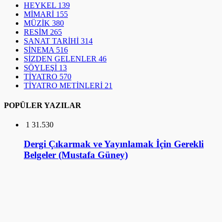
HEYKEL
139
MİMARİ
155
MÜZİK
380
RESİM
265
SANAT TARİHİ
314
SİNEMA
516
SİZDEN GELENLER
46
SÖYLEŞİ
13
TİYATRO
570
TİYATRO METİNLERİ
21
POPÜLER YAZILAR
1
31.530
Dergi Çıkarmak ve Yayınlamak İçin Gerekli
Belgeler (Mustafa Güney)