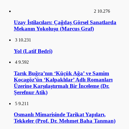
2
10.276
Uzay İstilacıları: Çağdaş Görsel Sanatlarda
Mekanın Yokoluşu (Marcus Graf)
3
10.231
Yol (Latif Bedri)
4
9.592
Tarık Buğra’nın ‘Küçük Ağa’ ve Samim
Kocagöz’ün ‘Kalpaklılar’ Adlı Romanları
Üzerine Karşılaştırmalı Bir İnceleme (Dr.
Şerefnur Atik)
5
9.211
Osmanlı Mimarisinde Tarikat Yapıları,
Tekkeler (Prof. Dr. Mehmet Baha Tanman)