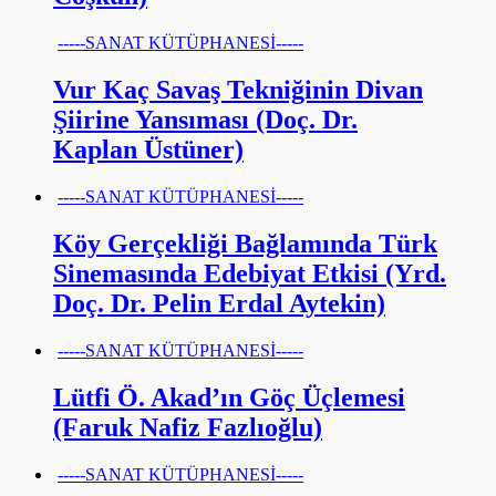
-----SANAT KÜTÜPHANESİ-----
Vur Kaç Savaş Tekniğinin Divan
Şiirine Yansıması (Doç. Dr.
Kaplan Üstüner)
-----SANAT KÜTÜPHANESİ-----
Köy Gerçekliği Bağlamında Türk
Sinemasında Edebiyat Etkisi (Yrd.
Doç. Dr. Pelin Erdal Aytekin)
-----SANAT KÜTÜPHANESİ-----
Lütfi Ö. Akad’ın Göç Üçlemesi
(Faruk Nafiz Fazlıoğlu)
-----SANAT KÜTÜPHANESİ-----