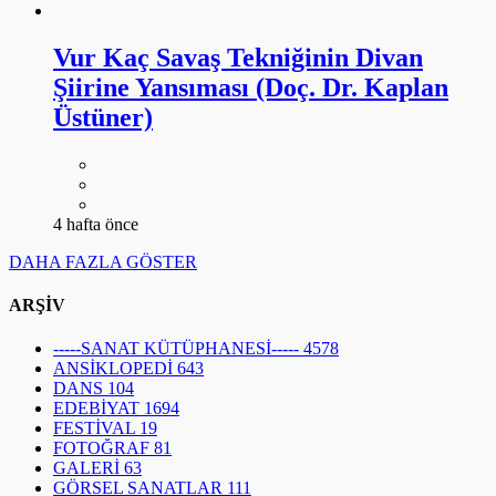
Vur Kaç Savaş Tekniğinin Divan
Şiirine Yansıması (Doç. Dr. Kaplan
Üstüner)
4 hafta önce
DAHA FAZLA GÖSTER
ARŞİV
-----SANAT KÜTÜPHANESİ-----
4578
ANSİKLOPEDİ
643
DANS
104
EDEBİYAT
1694
FESTİVAL
19
FOTOĞRAF
81
GALERİ
63
GÖRSEL SANATLAR
111