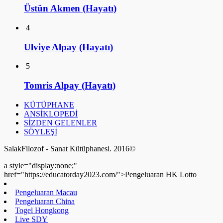
Üstün Akmen (Hayatı)
4
Ulviye Alpay (Hayatı)
5
Tomris Alpay (Hayatı)
KÜTÜPHANE
ANSİKLOPEDİ
SİZDEN GELENLER
SÖYLEŞİ
SalakFilozof - Sanat Kütüphanesi. 2016©
a style="display:none;"
href="https://educatorday2023.com/">Pengeluaran HK Lotto
Pengeluaran Macau
Pengeluaran China
Togel Hongkong
Live SDY