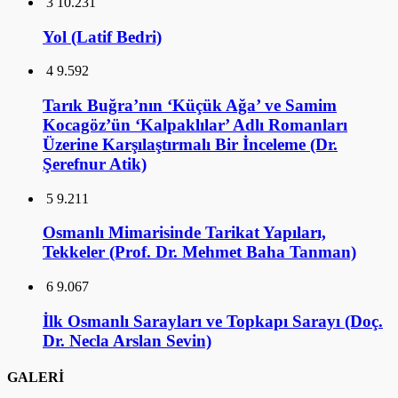
3
10.231
Yol (Latif Bedri)
4
9.592
Tarık Buğra’nın ‘Küçük Ağa’ ve Samim
Kocagöz’ün ‘Kalpaklılar’ Adlı Romanları
Üzerine Karşılaştırmalı Bir İnceleme (Dr.
Şerefnur Atik)
5
9.211
Osmanlı Mimarisinde Tarikat Yapıları,
Tekkeler (Prof. Dr. Mehmet Baha Tanman)
6
9.067
İlk Osmanlı Sarayları ve Topkapı Sarayı (Doç.
Dr. Necla Arslan Sevin)
GALERİ