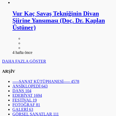
Vur Kaç Savaş Tekniğinin Divan
Şiirine Yansıması (Doç. Dr. Kaplan
Üstüner)
4 hafta önce
DAHA FAZLA GÖSTER
ARŞİV
-----SANAT KÜTÜPHANESİ-----
4578
ANSİKLOPEDİ
643
DANS
104
EDEBİYAT
1694
FESTİVAL
19
FOTOĞRAF
81
GALERİ
63
GÖRSEL SANATLAR
111