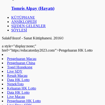
Tomris Alpay (Hayatı)
KÜTÜPHANE
ANSİKLOPEDİ
SİZDEN GELENLER
SÖYLEŞİ
SalakFilozof - Sanat Kütüphanesi. 2016©
a style="display:none;"
href="https://educatorday2023.com/">Pengeluaran HK Lotto
Pengeluaran Macau
Pengeluaran China
Togel Hongkong
Live SDY
Result Macau
Data HK Lotto
NenekToto
Keluaran HK Lotto
Data HK Lotto
Live Macau
Pengeluaran HK Lotto