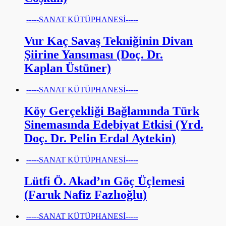
-----SANAT KÜTÜPHANESİ-----
Vur Kaç Savaş Tekniğinin Divan
Şiirine Yansıması (Doç. Dr.
Kaplan Üstüner)
-----SANAT KÜTÜPHANESİ-----
Köy Gerçekliği Bağlamında Türk
Sinemasında Edebiyat Etkisi (Yrd.
Doç. Dr. Pelin Erdal Aytekin)
-----SANAT KÜTÜPHANESİ-----
Lütfi Ö. Akad’ın Göç Üçlemesi
(Faruk Nafiz Fazlıoğlu)
-----SANAT KÜTÜPHANESİ-----