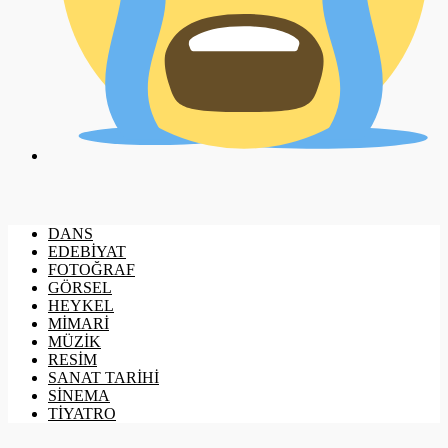
DANS
EDEBİYAT
FOTOĞRAF
GÖRSEL
HEYKEL
MİMARİ
MÜZİK
RESİM
SANAT TARİHİ
SİNEMA
TİYATRO