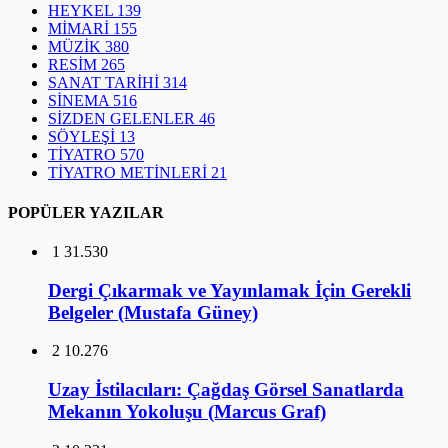
HEYKEL
139
MİMARİ
155
MÜZİK
380
RESİM
265
SANAT TARİHİ
314
SİNEMA
516
SİZDEN GELENLER
46
SÖYLEŞİ
13
TİYATRO
570
TİYATRO METİNLERİ
21
POPÜLER YAZILAR
1
31.530
Dergi Çıkarmak ve Yayınlamak İçin Gerekli
Belgeler (Mustafa Güney)
2
10.276
Uzay İstilacıları: Çağdaş Görsel Sanatlarda
Mekanın Yokoluşu (Marcus Graf)