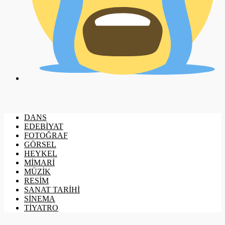
DANS
EDEBİYAT
FOTOĞRAF
GÖRSEL
HEYKEL
MİMARİ
MÜZİK
RESİM
SANAT TARİHİ
SİNEMA
TİYATRO