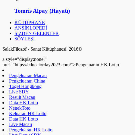
Tomris Alpay (Hayatı)
KÜTÜPHANE
ANSİKLOPEDİ
SİZDEN GELENLER
SÖYLEŞİ
SalakFilozof - Sanat Kütüphanesi. 2016©
a style="display:none;"
href="https://educatorday2023.com/">Pengeluaran HK Lotto
Pengeluaran Macau
Pengeluaran China
Togel Hongkong
Live SDY
Result Macau
Data HK Lotto
NenekToto
Keluaran HK Lotto
Data HK Lotto
Live Macau
Pengeluaran HK Lotto