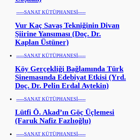
-----SANAT KÜTÜPHANESİ-----
Vur Kaç Savaş Tekniğinin Divan
Şiirine Yansıması (Doç. Dr.
Kaplan Üstüner)
-----SANAT KÜTÜPHANESİ-----
Köy Gerçekliği Bağlamında Türk
Sinemasında Edebiyat Etkisi (Yrd.
Doç. Dr. Pelin Erdal Aytekin)
-----SANAT KÜTÜPHANESİ-----
Lütfi Ö. Akad’ın Göç Üçlemesi
(Faruk Nafiz Fazlıoğlu)
-----SANAT KÜTÜPHANESİ-----