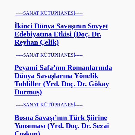
-----SANAT KÜTÜPHANESİ-----
İkinci Dünya Savaşının Sovyet
Edebiyatına Etkisi (Doç. Dr.
Reyhan Çelik)
-----SANAT KÜTÜPHANESİ-----
Peyami Safa’nın Romanlarında
Dünya Savaşlarına Yönelik
Tahliller (Yrd. Doç. Dr. Gökay
Durmuş)
-----SANAT KÜTÜPHANESİ-----
Bosna Savaşı’nın Türk Şiirine
Yansıması (Yrd. Doç. Dr. Sezai
Coşkun)