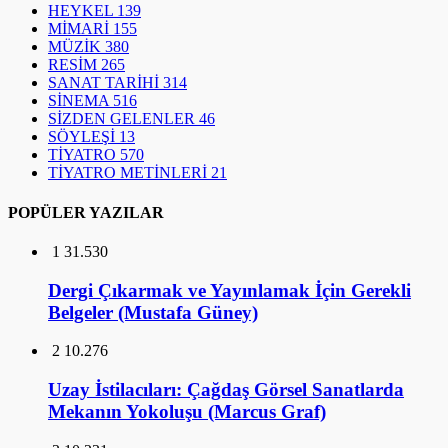
HEYKEL
139
MİMARİ
155
MÜZİK
380
RESİM
265
SANAT TARİHİ
314
SİNEMA
516
SİZDEN GELENLER
46
SÖYLEŞİ
13
TİYATRO
570
TİYATRO METİNLERİ
21
POPÜLER YAZILAR
1
31.530
Dergi Çıkarmak ve Yayınlamak İçin Gerekli
Belgeler (Mustafa Güney)
2
10.276
Uzay İstilacıları: Çağdaş Görsel Sanatlarda
Mekanın Yokoluşu (Marcus Graf)