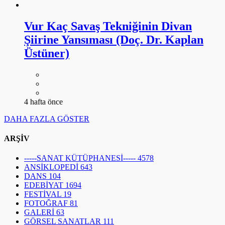
Vur Kaç Savaş Tekniğinin Divan
Şiirine Yansıması (Doç. Dr. Kaplan
Üstüner)
4 hafta önce
DAHA FAZLA GÖSTER
ARŞİV
-----SANAT KÜTÜPHANESİ-----
4578
ANSİKLOPEDİ
643
DANS
104
EDEBİYAT
1694
FESTİVAL
19
FOTOĞRAF
81
GALERİ
63
GÖRSEL SANATLAR
111