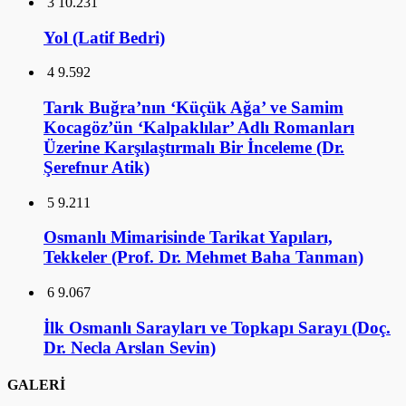
3
10.231
Yol (Latif Bedri)
4
9.592
Tarık Buğra’nın ‘Küçük Ağa’ ve Samim
Kocagöz’ün ‘Kalpaklılar’ Adlı Romanları
Üzerine Karşılaştırmalı Bir İnceleme (Dr.
Şerefnur Atik)
5
9.211
Osmanlı Mimarisinde Tarikat Yapıları,
Tekkeler (Prof. Dr. Mehmet Baha Tanman)
6
9.067
İlk Osmanlı Sarayları ve Topkapı Sarayı (Doç.
Dr. Necla Arslan Sevin)
GALERİ