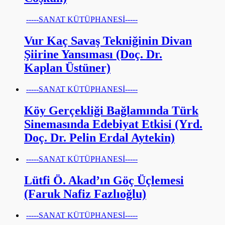
-----SANAT KÜTÜPHANESİ-----
Vur Kaç Savaş Tekniğinin Divan
Şiirine Yansıması (Doç. Dr.
Kaplan Üstüner)
-----SANAT KÜTÜPHANESİ-----
Köy Gerçekliği Bağlamında Türk
Sinemasında Edebiyat Etkisi (Yrd.
Doç. Dr. Pelin Erdal Aytekin)
-----SANAT KÜTÜPHANESİ-----
Lütfi Ö. Akad’ın Göç Üçlemesi
(Faruk Nafiz Fazlıoğlu)
-----SANAT KÜTÜPHANESİ-----