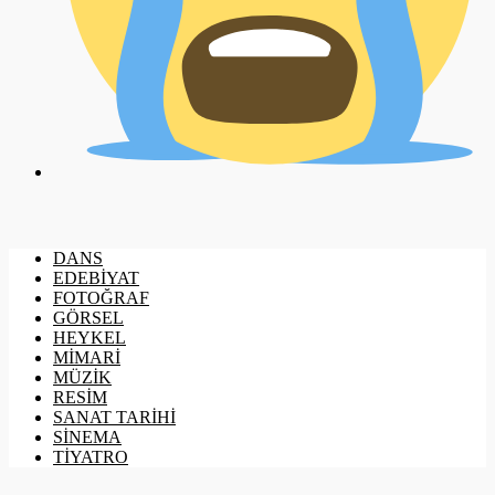
DANS
EDEBİYAT
FOTOĞRAF
GÖRSEL
HEYKEL
MİMARİ
MÜZİK
RESİM
SANAT TARİHİ
SİNEMA
TİYATRO