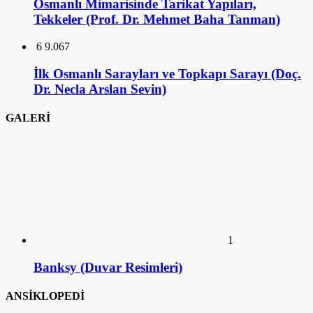
Osmanlı Mimarisinde Tarikat Yapıları,
Tekkeler (Prof. Dr. Mehmet Baha Tanman)
6
9.067
İlk Osmanlı Sarayları ve Topkapı Sarayı (Doç.
Dr. Necla Arslan Sevin)
GALERİ
1
Banksy (Duvar Resimleri)
ANSİKLOPEDİ