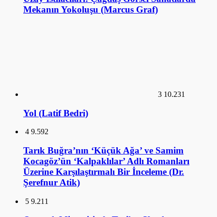
Mekanın Yokoluşu (Marcus Graf)
3
10.231
Yol (Latif Bedri)
4
9.592
Tarık Buğra’nın ‘Küçük Ağa’ ve Samim
Kocagöz’ün ‘Kalpaklılar’ Adlı Romanları
Üzerine Karşılaştırmalı Bir İnceleme (Dr.
Şerefnur Atik)
5
9.211