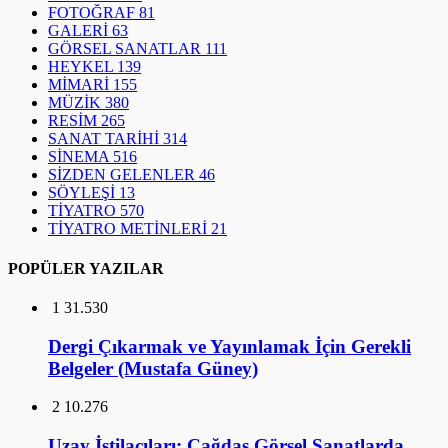
FOTOĞRAF
81
GALERİ
63
GÖRSEL SANATLAR
111
HEYKEL
139
MİMARİ
155
MÜZİK
380
RESİM
265
SANAT TARİHİ
314
SİNEMA
516
SİZDEN GELENLER
46
SÖYLEŞİ
13
TİYATRO
570
TİYATRO METİNLERİ
21
POPÜLER YAZILAR
1
31.530
Dergi Çıkarmak ve Yayınlamak İçin Gerekli
Belgeler (Mustafa Güney)
2
10.276
Uzay İstilacıları: Çağdaş Görsel Sanatlarda