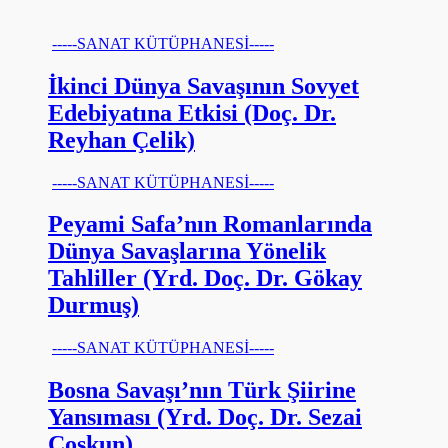
-----SANAT KÜTÜPHANESİ-----
İkinci Dünya Savaşının Sovyet
Edebiyatına Etkisi (Doç. Dr.
Reyhan Çelik)
-----SANAT KÜTÜPHANESİ-----
Peyami Safa’nın Romanlarında
Dünya Savaşlarına Yönelik
Tahliller (Yrd. Doç. Dr. Gökay
Durmuş)
-----SANAT KÜTÜPHANESİ-----
Bosna Savaşı’nın Türk Şiirine
Yansıması (Yrd. Doç. Dr. Sezai
Coşkun)