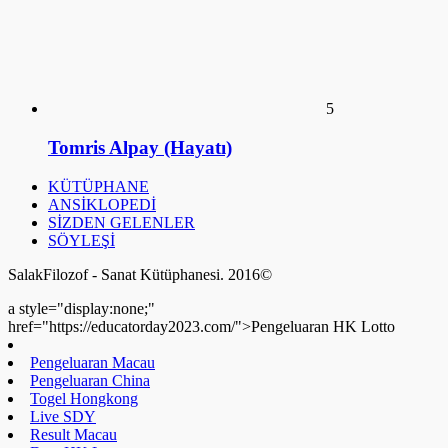
Tomris Alpay (Hayatı)
KÜTÜPHANE
ANSİKLOPEDİ
SİZDEN GELENLER
SÖYLEŞİ
SalakFilozof - Sanat Kütüphanesi. 2016©
a style="display:none;"
href="https://educatorday2023.com/">Pengeluaran HK Lotto
Pengeluaran Macau
Pengeluaran China
Togel Hongkong
Live SDY
Result Macau
Data HK Lotto
NenekToto
Keluaran HK Lotto
Data HK Lotto
Live Macau
Pengeluaran HK Lotto
Live Draw SDY
Pengeluaran HK Lotto