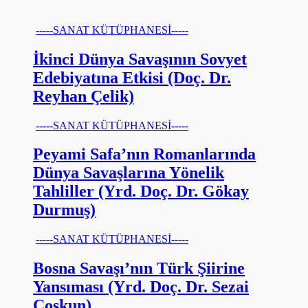
-----SANAT KÜTÜPHANESİ-----
İkinci Dünya Savaşının Sovyet
Edebiyatına Etkisi (Doç. Dr.
Reyhan Çelik)
-----SANAT KÜTÜPHANESİ-----
Peyami Safa’nın Romanlarında
Dünya Savaşlarına Yönelik
Tahliller (Yrd. Doç. Dr. Gökay
Durmuş)
-----SANAT KÜTÜPHANESİ-----
Bosna Savaşı’nın Türk Şiirine
Yansıması (Yrd. Doç. Dr. Sezai
Coşkun)