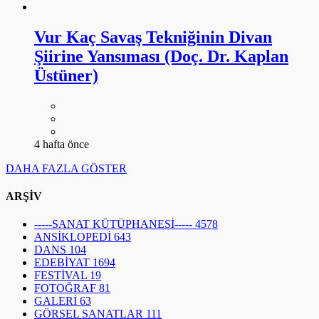
Vur Kaç Savaş Tekniğinin Divan
Şiirine Yansıması (Doç. Dr. Kaplan
Üstüner)
4 hafta önce
DAHA FAZLA GÖSTER
ARŞİV
-----SANAT KÜTÜPHANESİ-----
4578
ANSİKLOPEDİ
643
DANS
104
EDEBİYAT
1694
FESTİVAL
19
FOTOĞRAF
81
GALERİ
63
GÖRSEL SANATLAR
111