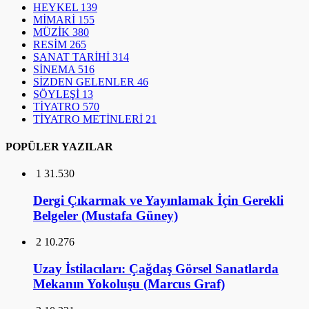
HEYKEL
139
MİMARİ
155
MÜZİK
380
RESİM
265
SANAT TARİHİ
314
SİNEMA
516
SİZDEN GELENLER
46
SÖYLEŞİ
13
TİYATRO
570
TİYATRO METİNLERİ
21
POPÜLER YAZILAR
1
31.530
Dergi Çıkarmak ve Yayınlamak İçin Gerekli
Belgeler (Mustafa Güney)
2
10.276
Uzay İstilacıları: Çağdaş Görsel Sanatlarda
Mekanın Yokoluşu (Marcus Graf)