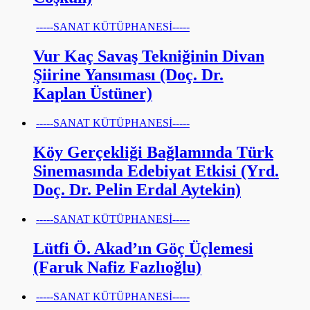
-----SANAT KÜTÜPHANESİ-----
Vur Kaç Savaş Tekniğinin Divan
Şiirine Yansıması (Doç. Dr.
Kaplan Üstüner)
-----SANAT KÜTÜPHANESİ-----
Köy Gerçekliği Bağlamında Türk
Sinemasında Edebiyat Etkisi (Yrd.
Doç. Dr. Pelin Erdal Aytekin)
-----SANAT KÜTÜPHANESİ-----
Lütfi Ö. Akad’ın Göç Üçlemesi
(Faruk Nafiz Fazlıoğlu)
-----SANAT KÜTÜPHANESİ-----