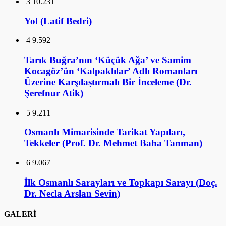
3
10.231
Yol (Latif Bedri)
4
9.592
Tarık Buğra’nın ‘Küçük Ağa’ ve Samim
Kocagöz’ün ‘Kalpaklılar’ Adlı Romanları
Üzerine Karşılaştırmalı Bir İnceleme (Dr.
Şerefnur Atik)
5
9.211
Osmanlı Mimarisinde Tarikat Yapıları,
Tekkeler (Prof. Dr. Mehmet Baha Tanman)
6
9.067
İlk Osmanlı Sarayları ve Topkapı Sarayı (Doç.
Dr. Necla Arslan Sevin)
GALERİ