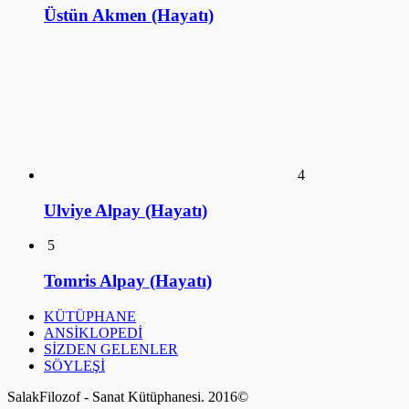
Üstün Akmen (Hayatı)
4
Ulviye Alpay (Hayatı)
5
Tomris Alpay (Hayatı)
KÜTÜPHANE
ANSİKLOPEDİ
SİZDEN GELENLER
SÖYLEŞİ
SalakFilozof - Sanat Kütüphanesi. 2016©