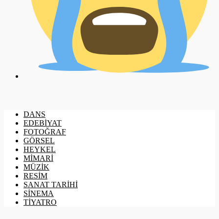
DANS
EDEBİYAT
FOTOĞRAF
GÖRSEL
HEYKEL
MİMARİ
MÜZİK
RESİM
SANAT TARİHİ
SİNEMA
TİYATRO