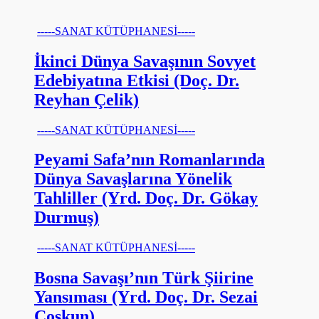
-----SANAT KÜTÜPHANESİ-----
İkinci Dünya Savaşının Sovyet
Edebiyatına Etkisi (Doç. Dr.
Reyhan Çelik)
-----SANAT KÜTÜPHANESİ-----
Peyami Safa’nın Romanlarında
Dünya Savaşlarına Yönelik
Tahliller (Yrd. Doç. Dr. Gökay
Durmuş)
-----SANAT KÜTÜPHANESİ-----
Bosna Savaşı’nın Türk Şiirine
Yansıması (Yrd. Doç. Dr. Sezai
Coşkun)