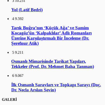
3
10.231
Yol (Latif Bedri)
4
9.592
Tarık Buğra’nın ‘Küçük Ağa’ ve Samim
Kocagöz’ün ‘Kalpaklılar’ Adlı Romanları
Üzerine Karşılaştırmalı Bir İnceleme (Dr.
Şerefnur Atik)
5
9.211
Osmanlı Mimarisinde Tarikat Yapıları,
Tekkeler (Prof. Dr. Mehmet Baha Tanman)
6
9.067
İlk Osmanlı Sarayları ve Topkapı Sarayı (Doç.
Dr. Necla Arslan Sevin)
GALERİ