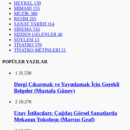
HEYKEL
139
MİMARİ
155
MÜZİK
380
RESİM
265
SANAT TARİHİ
314
SİNEMA
516
SİZDEN GELENLER
46
SÖYLEŞİ
13
TİYATRO
570
TİYATRO METİNLERİ
21
POPÜLER YAZILAR
1
31.530
Dergi Çıkarmak ve Yayınlamak İçin Gerekli
Belgeler (Mustafa Güney)
2
10.276
Uzay İstilacıları: Çağdaş Görsel Sanatlarda
Mekanın Yokoluşu (Marcus Graf)