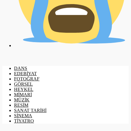
DANS
EDEBİYAT
FOTOĞRAF
GÖRSEL
HEYKEL
MİMARİ
MÜZİK
RESİM
SANAT TARİHİ
SİNEMA
TİYATRO