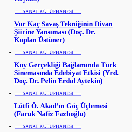
-----SANAT KÜTÜPHANESİ-----
Vur Kaç Savaş Tekniğinin Divan
Şiirine Yansıması (Doç. Dr.
Kaplan Üstüner)
-----SANAT KÜTÜPHANESİ-----
Köy Gerçekliği Bağlamında Türk
Sinemasında Edebiyat Etkisi (Yrd.
Doç. Dr. Pelin Erdal Aytekin)
-----SANAT KÜTÜPHANESİ-----
Lütfi Ö. Akad’ın Göç Üçlemesi
(Faruk Nafiz Fazlıoğlu)
-----SANAT KÜTÜPHANESİ-----