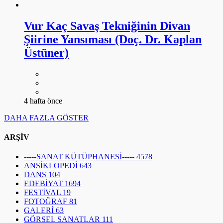
Vur Kaç Savaş Tekniğinin Divan
Şiirine Yansıması (Doç. Dr. Kaplan
Üstüner)
4 hafta önce
DAHA FAZLA GÖSTER
ARŞİV
-----SANAT KÜTÜPHANESİ-----
4578
ANSİKLOPEDİ
643
DANS
104
EDEBİYAT
1694
FESTİVAL
19
FOTOĞRAF
81
GALERİ
63
GÖRSEL SANATLAR
111