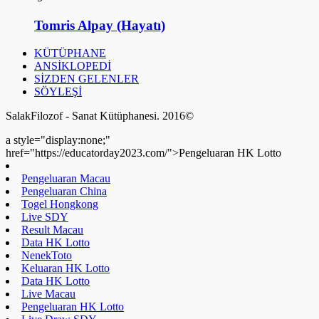
Tomris Alpay (Hayatı)
KÜTÜPHANE
ANSİKLOPEDİ
SİZDEN GELENLER
SÖYLEŞİ
SalakFilozof - Sanat Kütüphanesi. 2016©
a style="display:none;"
href="https://educatorday2023.com/">Pengeluaran HK Lotto
Pengeluaran Macau
Pengeluaran China
Togel Hongkong
Live SDY
Result Macau
Data HK Lotto
NenekToto
Keluaran HK Lotto
Data HK Lotto
Live Macau
Pengeluaran HK Lotto