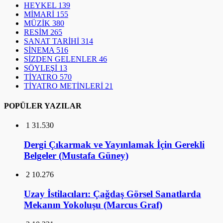
HEYKEL
139
MİMARİ
155
MÜZİK
380
RESİM
265
SANAT TARİHİ
314
SİNEMA
516
SİZDEN GELENLER
46
SÖYLEŞİ
13
TİYATRO
570
TİYATRO METİNLERİ
21
POPÜLER YAZILAR
1
31.530
Dergi Çıkarmak ve Yayınlamak İçin Gerekli
Belgeler (Mustafa Güney)
2
10.276
Uzay İstilacıları: Çağdaş Görsel Sanatlarda
Mekanın Yokoluşu (Marcus Graf)