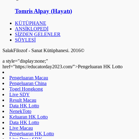
Tomris Alpay (Hayatı)
KÜTÜPHANE
ANSİKLOPEDİ
SİZDEN GELENLER
SÖYLEŞİ
SalakFilozof - Sanat Kütüphanesi. 2016©
a style="display:none;"
href="https://educatorday2023.com/">Pengeluaran HK Lotto
Pengeluaran Macau
Pengeluaran China
Togel Hongkong
Live SDY
Result Macau
Data HK Lotto
NenekToto
Keluaran HK Lotto
Data HK Lotto
Live Macau
Pengeluaran HK Lotto