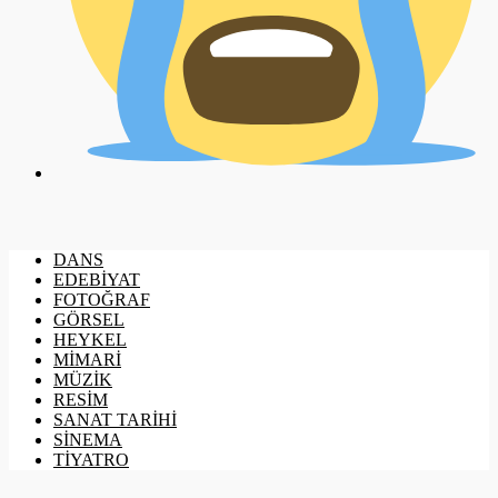
DANS
EDEBİYAT
FOTOĞRAF
GÖRSEL
HEYKEL
MİMARİ
MÜZİK
RESİM
SANAT TARİHİ
SİNEMA
TİYATRO