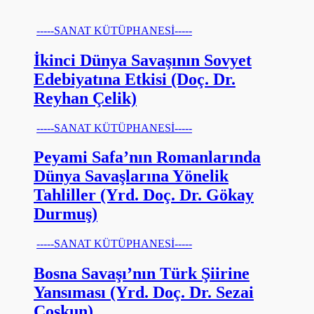
-----SANAT KÜTÜPHANESİ-----
İkinci Dünya Savaşının Sovyet
Edebiyatına Etkisi (Doç. Dr.
Reyhan Çelik)
-----SANAT KÜTÜPHANESİ-----
Peyami Safa’nın Romanlarında
Dünya Savaşlarına Yönelik
Tahliller (Yrd. Doç. Dr. Gökay
Durmuş)
-----SANAT KÜTÜPHANESİ-----
Bosna Savaşı’nın Türk Şiirine
Yansıması (Yrd. Doç. Dr. Sezai
Coşkun)