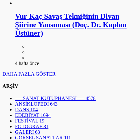
Vur Kaç Savaş Tekniğinin Divan
Şiirine Yansıması (Doç. Dr. Kaplan
Üstüner)
4 hafta önce
DAHA FAZLA GÖSTER
ARŞİV
-----SANAT KÜTÜPHANESİ-----
4578
ANSİKLOPEDİ
643
DANS
104
EDEBİYAT
1694
FESTİVAL
19
FOTOĞRAF
81
GALERİ
63
GÖRSEL SANATLAR
111