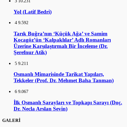
3
10.231
Yol (Latif Bedri)
4
9.592
Tarık Buğra’nın ‘Küçük Ağa’ ve Samim
Kocagöz’ün ‘Kalpaklılar’ Adlı Romanları
Üzerine Karşılaştırmalı Bir İnceleme (Dr.
Şerefnur Atik)
5
9.211
Osmanlı Mimarisinde Tarikat Yapıları,
Tekkeler (Prof. Dr. Mehmet Baha Tanman)
6
9.067
İlk Osmanlı Sarayları ve Topkapı Sarayı (Doç.
Dr. Necla Arslan Sevin)
GALERİ