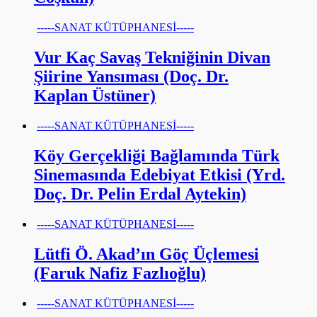
-----SANAT KÜTÜPHANESİ-----
Vur Kaç Savaş Tekniğinin Divan
Şiirine Yansıması (Doç. Dr.
Kaplan Üstüner)
-----SANAT KÜTÜPHANESİ-----
Köy Gerçekliği Bağlamında Türk
Sinemasında Edebiyat Etkisi (Yrd.
Doç. Dr. Pelin Erdal Aytekin)
-----SANAT KÜTÜPHANESİ-----
Lütfi Ö. Akad’ın Göç Üçlemesi
(Faruk Nafiz Fazlıoğlu)
-----SANAT KÜTÜPHANESİ-----