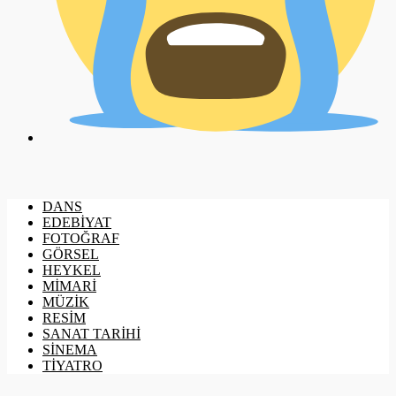
DANS
EDEBİYAT
FOTOĞRAF
GÖRSEL
HEYKEL
MİMARİ
MÜZİK
RESİM
SANAT TARİHİ
SİNEMA
TİYATRO