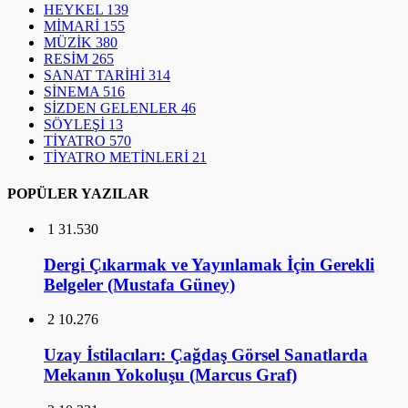
HEYKEL
139
MİMARİ
155
MÜZİK
380
RESİM
265
SANAT TARİHİ
314
SİNEMA
516
SİZDEN GELENLER
46
SÖYLEŞİ
13
TİYATRO
570
TİYATRO METİNLERİ
21
POPÜLER YAZILAR
1
31.530
Dergi Çıkarmak ve Yayınlamak İçin Gerekli
Belgeler (Mustafa Güney)
2
10.276
Uzay İstilacıları: Çağdaş Görsel Sanatlarda
Mekanın Yokoluşu (Marcus Graf)