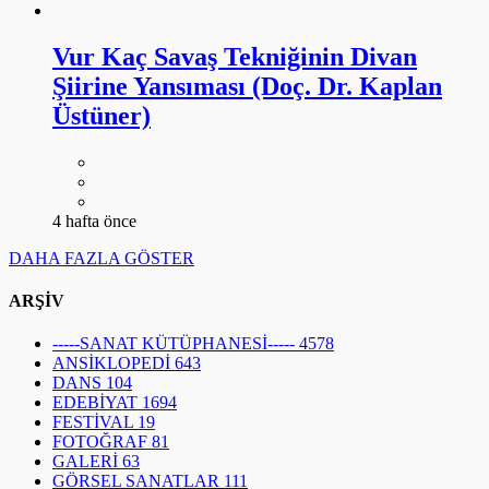
Vur Kaç Savaş Tekniğinin Divan
Şiirine Yansıması (Doç. Dr. Kaplan
Üstüner)
4 hafta önce
DAHA FAZLA GÖSTER
ARŞİV
-----SANAT KÜTÜPHANESİ-----
4578
ANSİKLOPEDİ
643
DANS
104
EDEBİYAT
1694
FESTİVAL
19
FOTOĞRAF
81
GALERİ
63
GÖRSEL SANATLAR
111