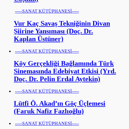
-----SANAT KÜTÜPHANESİ-----
Vur Kaç Savaş Tekniğinin Divan
Şiirine Yansıması (Doç. Dr.
Kaplan Üstüner)
-----SANAT KÜTÜPHANESİ-----
Köy Gerçekliği Bağlamında Türk
Sinemasında Edebiyat Etkisi (Yrd.
Doç. Dr. Pelin Erdal Aytekin)
-----SANAT KÜTÜPHANESİ-----
Lütfi Ö. Akad’ın Göç Üçlemesi
(Faruk Nafiz Fazlıoğlu)
-----SANAT KÜTÜPHANESİ-----