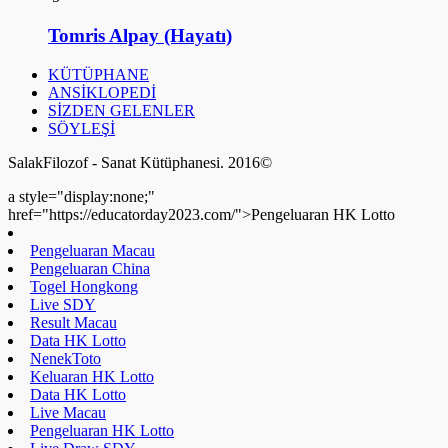
Tomris Alpay (Hayatı)
KÜTÜPHANE
ANSİKLOPEDİ
SİZDEN GELENLER
SÖYLEŞİ
SalakFilozof - Sanat Kütüphanesi. 2016©
a style="display:none;"
href="https://educatorday2023.com/">Pengeluaran HK Lotto
Pengeluaran Macau
Pengeluaran China
Togel Hongkong
Live SDY
Result Macau
Data HK Lotto
NenekToto
Keluaran HK Lotto
Data HK Lotto
Live Macau
Pengeluaran HK Lotto