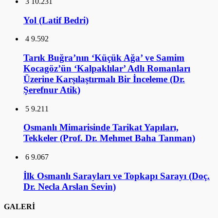
3
10.231
Yol (Latif Bedri)
4
9.592
Tarık Buğra’nın ‘Küçük Ağa’ ve Samim
Kocagöz’ün ‘Kalpaklılar’ Adlı Romanları
Üzerine Karşılaştırmalı Bir İnceleme (Dr.
Şerefnur Atik)
5
9.211
Osmanlı Mimarisinde Tarikat Yapıları,
Tekkeler (Prof. Dr. Mehmet Baha Tanman)
6
9.067
İlk Osmanlı Sarayları ve Topkapı Sarayı (Doç.
Dr. Necla Arslan Sevin)
GALERİ