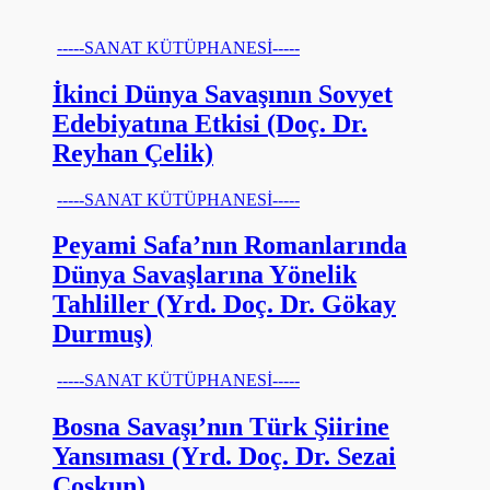
-----SANAT KÜTÜPHANESİ-----
İkinci Dünya Savaşının Sovyet
Edebiyatına Etkisi (Doç. Dr.
Reyhan Çelik)
-----SANAT KÜTÜPHANESİ-----
Peyami Safa’nın Romanlarında
Dünya Savaşlarına Yönelik
Tahliller (Yrd. Doç. Dr. Gökay
Durmuş)
-----SANAT KÜTÜPHANESİ-----
Bosna Savaşı’nın Türk Şiirine
Yansıması (Yrd. Doç. Dr. Sezai
Coşkun)