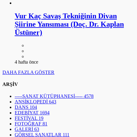
Vur Kaç Savaş Tekniğinin Divan
Şiirine Yansıması (Doç. Dr. Kaplan
Üstüner)
4 hafta önce
DAHA FAZLA GÖSTER
ARŞİV
-----SANAT KÜTÜPHANESİ-----
4578
ANSİKLOPEDİ
643
DANS
104
EDEBİYAT
1694
FESTİVAL
19
FOTOĞRAF
81
GALERİ
63
GÖRSEL SANATLAR
111