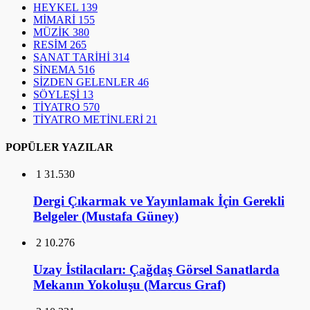
HEYKEL
139
MİMARİ
155
MÜZİK
380
RESİM
265
SANAT TARİHİ
314
SİNEMA
516
SİZDEN GELENLER
46
SÖYLEŞİ
13
TİYATRO
570
TİYATRO METİNLERİ
21
POPÜLER YAZILAR
1
31.530
Dergi Çıkarmak ve Yayınlamak İçin Gerekli
Belgeler (Mustafa Güney)
2
10.276
Uzay İstilacıları: Çağdaş Görsel Sanatlarda
Mekanın Yokoluşu (Marcus Graf)