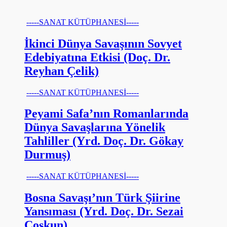
-----SANAT KÜTÜPHANESİ-----
İkinci Dünya Savaşının Sovyet
Edebiyatına Etkisi (Doç. Dr.
Reyhan Çelik)
-----SANAT KÜTÜPHANESİ-----
Peyami Safa’nın Romanlarında
Dünya Savaşlarına Yönelik
Tahliller (Yrd. Doç. Dr. Gökay
Durmuş)
-----SANAT KÜTÜPHANESİ-----
Bosna Savaşı’nın Türk Şiirine
Yansıması (Yrd. Doç. Dr. Sezai
Coşkun)