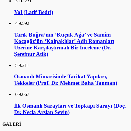
3
10.231
Yol (Latif Bedri)
4
9.592
Tarık Buğra’nın ‘Küçük Ağa’ ve Samim
Kocagöz’ün ‘Kalpaklılar’ Adlı Romanları
Üzerine Karşılaştırmalı Bir İnceleme (Dr.
Şerefnur Atik)
5
9.211
Osmanlı Mimarisinde Tarikat Yapıları,
Tekkeler (Prof. Dr. Mehmet Baha Tanman)
6
9.067
İlk Osmanlı Sarayları ve Topkapı Sarayı (Doç.
Dr. Necla Arslan Sevin)
GALERİ