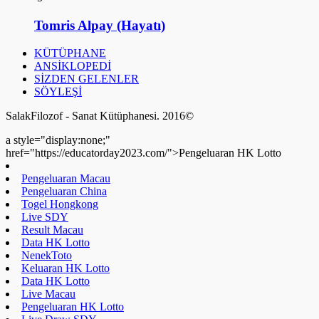
Tomris Alpay (Hayatı)
KÜTÜPHANE
ANSİKLOPEDİ
SİZDEN GELENLER
SÖYLEŞİ
SalakFilozof - Sanat Kütüphanesi. 2016©
a style="display:none;"
href="https://educatorday2023.com/">Pengeluaran HK Lotto
Pengeluaran Macau
Pengeluaran China
Togel Hongkong
Live SDY
Result Macau
Data HK Lotto
NenekToto
Keluaran HK Lotto
Data HK Lotto
Live Macau
Pengeluaran HK Lotto