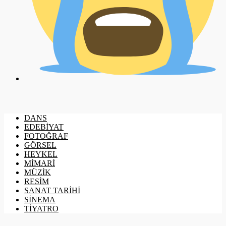
DANS
EDEBİYAT
FOTOĞRAF
GÖRSEL
HEYKEL
MİMARİ
MÜZİK
RESİM
SANAT TARİHİ
SİNEMA
TİYATRO