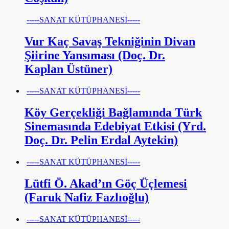
-----SANAT KÜTÜPHANESİ-----
Vur Kaç Savaş Tekniğinin Divan
Şiirine Yansıması (Doç. Dr.
Kaplan Üstüner)
-----SANAT KÜTÜPHANESİ-----
Köy Gerçekliği Bağlamında Türk
Sinemasında Edebiyat Etkisi (Yrd.
Doç. Dr. Pelin Erdal Aytekin)
-----SANAT KÜTÜPHANESİ-----
Lütfi Ö. Akad’ın Göç Üçlemesi
(Faruk Nafiz Fazlıoğlu)
-----SANAT KÜTÜPHANESİ-----