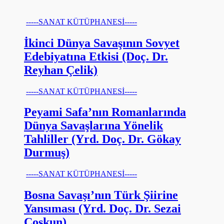
-----SANAT KÜTÜPHANESİ-----
İkinci Dünya Savaşının Sovyet
Edebiyatına Etkisi (Doç. Dr.
Reyhan Çelik)
-----SANAT KÜTÜPHANESİ-----
Peyami Safa’nın Romanlarında
Dünya Savaşlarına Yönelik
Tahliller (Yrd. Doç. Dr. Gökay
Durmuş)
-----SANAT KÜTÜPHANESİ-----
Bosna Savaşı’nın Türk Şiirine
Yansıması (Yrd. Doç. Dr. Sezai
Coşkun)