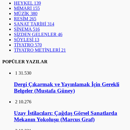
HEYKEL
139
MİMARİ
155
MÜZİK
380
RESİM
265
SANAT TARİHİ
314
SİNEMA
516
SİZDEN GELENLER
46
SÖYLEŞİ
13
TİYATRO
570
TİYATRO METİNLERİ
21
POPÜLER YAZILAR
1
31.530
Dergi Çıkarmak ve Yayınlamak İçin Gerekli
Belgeler (Mustafa Güney)
2
10.276
Uzay İstilacıları: Çağdaş Görsel Sanatlarda
Mekanın Yokoluşu (Marcus Graf)