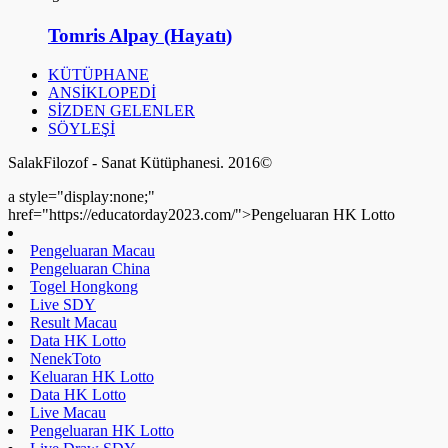
Tomris Alpay (Hayatı)
KÜTÜPHANE
ANSİKLOPEDİ
SİZDEN GELENLER
SÖYLEŞİ
SalakFilozof - Sanat Kütüphanesi. 2016©
a style="display:none;"
href="https://educatorday2023.com/">Pengeluaran HK Lotto
Pengeluaran Macau
Pengeluaran China
Togel Hongkong
Live SDY
Result Macau
Data HK Lotto
NenekToto
Keluaran HK Lotto
Data HK Lotto
Live Macau
Pengeluaran HK Lotto