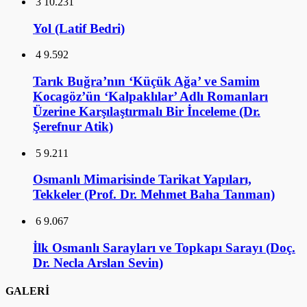
3
10.231
Yol (Latif Bedri)
4
9.592
Tarık Buğra’nın ‘Küçük Ağa’ ve Samim
Kocagöz’ün ‘Kalpaklılar’ Adlı Romanları
Üzerine Karşılaştırmalı Bir İnceleme (Dr.
Şerefnur Atik)
5
9.211
Osmanlı Mimarisinde Tarikat Yapıları,
Tekkeler (Prof. Dr. Mehmet Baha Tanman)
6
9.067
İlk Osmanlı Sarayları ve Topkapı Sarayı (Doç.
Dr. Necla Arslan Sevin)
GALERİ