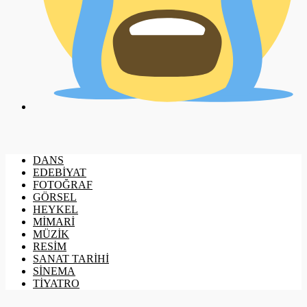
DANS
EDEBİYAT
FOTOĞRAF
GÖRSEL
HEYKEL
MİMARİ
MÜZİK
RESİM
SANAT TARİHİ
SİNEMA
TİYATRO