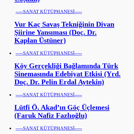
-----SANAT KÜTÜPHANESİ-----
Vur Kaç Savaş Tekniğinin Divan
Şiirine Yansıması (Doç. Dr.
Kaplan Üstüner)
-----SANAT KÜTÜPHANESİ-----
Köy Gerçekliği Bağlamında Türk
Sinemasında Edebiyat Etkisi (Yrd.
Doç. Dr. Pelin Erdal Aytekin)
-----SANAT KÜTÜPHANESİ-----
Lütfi Ö. Akad’ın Göç Üçlemesi
(Faruk Nafiz Fazlıoğlu)
-----SANAT KÜTÜPHANESİ-----