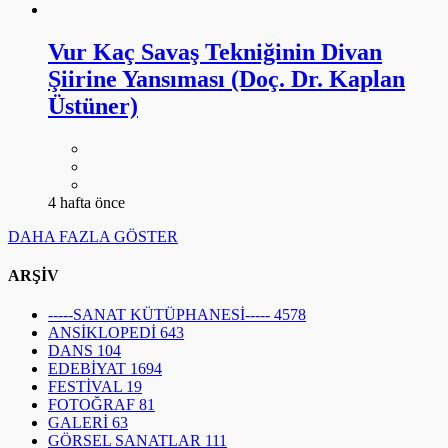
Vur Kaç Savaş Tekniğinin Divan
Şiirine Yansıması (Doç. Dr. Kaplan
Üstüner)
4 hafta önce
DAHA FAZLA GÖSTER
ARŞİV
-----SANAT KÜTÜPHANESİ-----
4578
ANSİKLOPEDİ
643
DANS
104
EDEBİYAT
1694
FESTİVAL
19
FOTOĞRAF
81
GALERİ
63
GÖRSEL SANATLAR
111