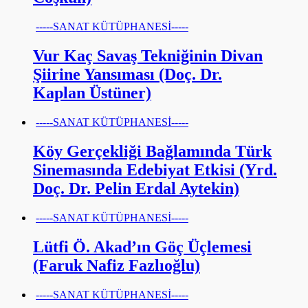
-----SANAT KÜTÜPHANESİ-----
Vur Kaç Savaş Tekniğinin Divan
Şiirine Yansıması (Doç. Dr.
Kaplan Üstüner)
-----SANAT KÜTÜPHANESİ-----
Köy Gerçekliği Bağlamında Türk
Sinemasında Edebiyat Etkisi (Yrd.
Doç. Dr. Pelin Erdal Aytekin)
-----SANAT KÜTÜPHANESİ-----
Lütfi Ö. Akad’ın Göç Üçlemesi
(Faruk Nafiz Fazlıoğlu)
-----SANAT KÜTÜPHANESİ-----