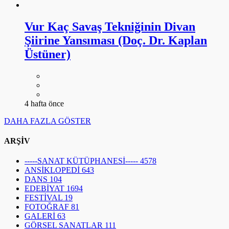
Vur Kaç Savaş Tekniğinin Divan
Şiirine Yansıması (Doç. Dr. Kaplan
Üstüner)
4 hafta önce
DAHA FAZLA GÖSTER
ARŞİV
-----SANAT KÜTÜPHANESİ-----
4578
ANSİKLOPEDİ
643
DANS
104
EDEBİYAT
1694
FESTİVAL
19
FOTOĞRAF
81
GALERİ
63
GÖRSEL SANATLAR
111