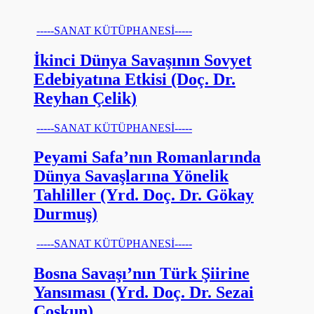
-----SANAT KÜTÜPHANESİ-----
İkinci Dünya Savaşının Sovyet
Edebiyatına Etkisi (Doç. Dr.
Reyhan Çelik)
-----SANAT KÜTÜPHANESİ-----
Peyami Safa’nın Romanlarında
Dünya Savaşlarına Yönelik
Tahliller (Yrd. Doç. Dr. Gökay
Durmuş)
-----SANAT KÜTÜPHANESİ-----
Bosna Savaşı’nın Türk Şiirine
Yansıması (Yrd. Doç. Dr. Sezai
Coşkun)