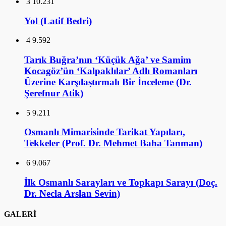
3
10.231
Yol (Latif Bedri)
4
9.592
Tarık Buğra’nın ‘Küçük Ağa’ ve Samim
Kocagöz’ün ‘Kalpaklılar’ Adlı Romanları
Üzerine Karşılaştırmalı Bir İnceleme (Dr.
Şerefnur Atik)
5
9.211
Osmanlı Mimarisinde Tarikat Yapıları,
Tekkeler (Prof. Dr. Mehmet Baha Tanman)
6
9.067
İlk Osmanlı Sarayları ve Topkapı Sarayı (Doç.
Dr. Necla Arslan Sevin)
GALERİ