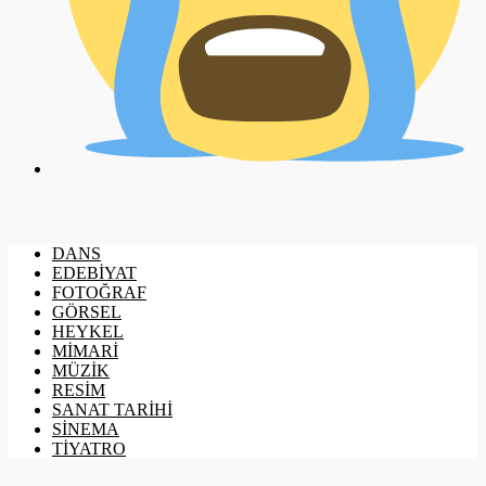
DANS
EDEBİYAT
FOTOĞRAF
GÖRSEL
HEYKEL
MİMARİ
MÜZİK
RESİM
SANAT TARİHİ
SİNEMA
TİYATRO