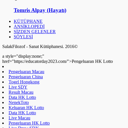
Tomris Alpay (Hayatı)
KÜTÜPHANE
ANSİKLOPEDİ
SİZDEN GELENLER
SÖYLEŞİ
SalakFilozof - Sanat Kütüphanesi. 2016©
a style="display:none;"
href="https://educatorday2023.com/">Pengeluaran HK Lotto
Pengeluaran Macau
Pengeluaran China
Togel Hongkong
Live SDY
Result Macau
Data HK Lotto
NenekToto
Keluaran HK Lotto
Data HK Lotto
Live Macau
Pengeluaran HK Lotto