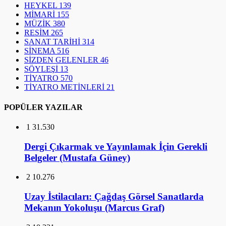
HEYKEL
139
MİMARİ
155
MÜZİK
380
RESİM
265
SANAT TARİHİ
314
SİNEMA
516
SİZDEN GELENLER
46
SÖYLEŞİ
13
TİYATRO
570
TİYATRO METİNLERİ
21
POPÜLER YAZILAR
1
31.530
Dergi Çıkarmak ve Yayınlamak İçin Gerekli
Belgeler (Mustafa Güney)
2
10.276
Uzay İstilacıları: Çağdaş Görsel Sanatlarda
Mekanın Yokoluşu (Marcus Graf)