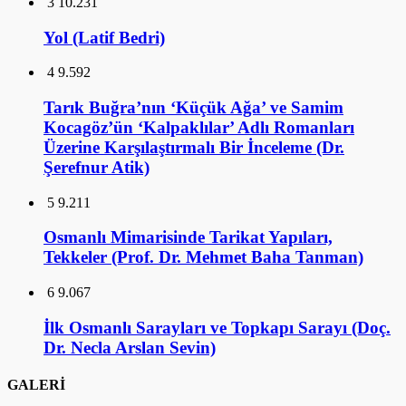
3
10.231
Yol (Latif Bedri)
4
9.592
Tarık Buğra’nın ‘Küçük Ağa’ ve Samim
Kocagöz’ün ‘Kalpaklılar’ Adlı Romanları
Üzerine Karşılaştırmalı Bir İnceleme (Dr.
Şerefnur Atik)
5
9.211
Osmanlı Mimarisinde Tarikat Yapıları,
Tekkeler (Prof. Dr. Mehmet Baha Tanman)
6
9.067
İlk Osmanlı Sarayları ve Topkapı Sarayı (Doç.
Dr. Necla Arslan Sevin)
GALERİ