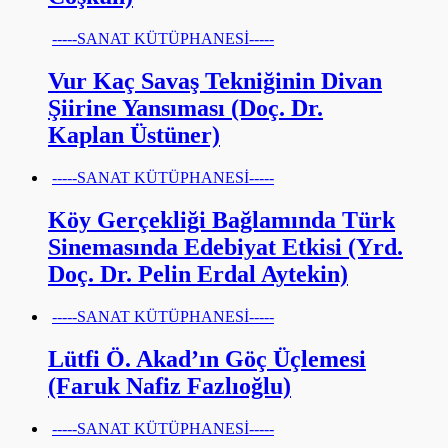
-----SANAT KÜTÜPHANESİ-----
Vur Kaç Savaş Tekniğinin Divan
Şiirine Yansıması (Doç. Dr.
Kaplan Üstüner)
-----SANAT KÜTÜPHANESİ-----
Köy Gerçekliği Bağlamında Türk
Sinemasında Edebiyat Etkisi (Yrd.
Doç. Dr. Pelin Erdal Aytekin)
-----SANAT KÜTÜPHANESİ-----
Lütfi Ö. Akad’ın Göç Üçlemesi
(Faruk Nafiz Fazlıoğlu)
-----SANAT KÜTÜPHANESİ-----