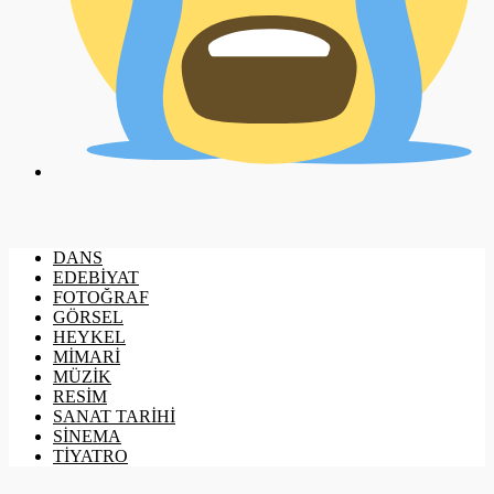
DANS
EDEBİYAT
FOTOĞRAF
GÖRSEL
HEYKEL
MİMARİ
MÜZİK
RESİM
SANAT TARİHİ
SİNEMA
TİYATRO