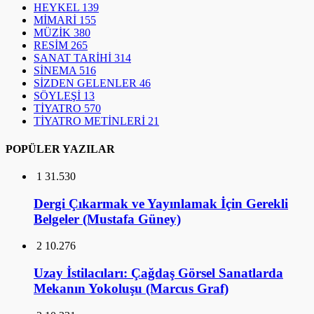
HEYKEL
139
MİMARİ
155
MÜZİK
380
RESİM
265
SANAT TARİHİ
314
SİNEMA
516
SİZDEN GELENLER
46
SÖYLEŞİ
13
TİYATRO
570
TİYATRO METİNLERİ
21
POPÜLER YAZILAR
1
31.530
Dergi Çıkarmak ve Yayınlamak İçin Gerekli
Belgeler (Mustafa Güney)
2
10.276
Uzay İstilacıları: Çağdaş Görsel Sanatlarda
Mekanın Yokoluşu (Marcus Graf)