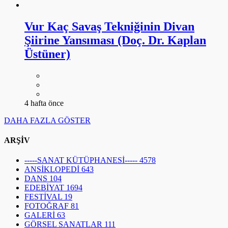
Vur Kaç Savaş Tekniğinin Divan
Şiirine Yansıması (Doç. Dr. Kaplan
Üstüner)
4 hafta önce
DAHA FAZLA GÖSTER
ARŞİV
-----SANAT KÜTÜPHANESİ-----
4578
ANSİKLOPEDİ
643
DANS
104
EDEBİYAT
1694
FESTİVAL
19
FOTOĞRAF
81
GALERİ
63
GÖRSEL SANATLAR
111