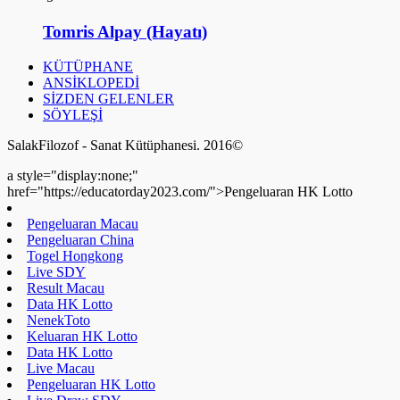
Tomris Alpay (Hayatı)
KÜTÜPHANE
ANSİKLOPEDİ
SİZDEN GELENLER
SÖYLEŞİ
SalakFilozof - Sanat Kütüphanesi. 2016©
a style="display:none;"
href="https://educatorday2023.com/">Pengeluaran HK Lotto
Pengeluaran Macau
Pengeluaran China
Togel Hongkong
Live SDY
Result Macau
Data HK Lotto
NenekToto
Keluaran HK Lotto
Data HK Lotto
Live Macau
Pengeluaran HK Lotto