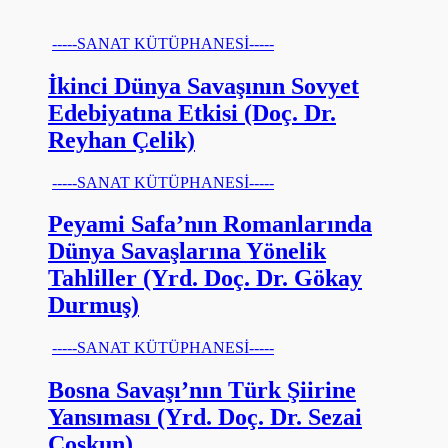
-----SANAT KÜTÜPHANESİ-----
İkinci Dünya Savaşının Sovyet
Edebiyatına Etkisi (Doç. Dr.
Reyhan Çelik)
-----SANAT KÜTÜPHANESİ-----
Peyami Safa’nın Romanlarında
Dünya Savaşlarına Yönelik
Tahliller (Yrd. Doç. Dr. Gökay
Durmuş)
-----SANAT KÜTÜPHANESİ-----
Bosna Savaşı’nın Türk Şiirine
Yansıması (Yrd. Doç. Dr. Sezai
Coşkun)