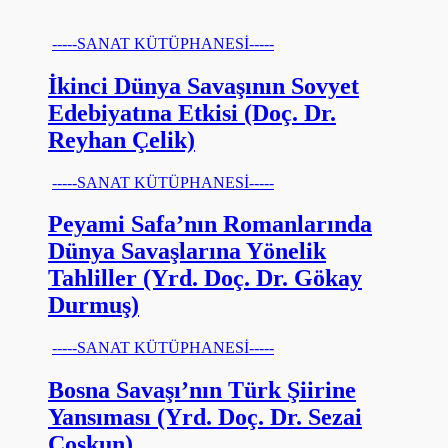
-----SANAT KÜTÜPHANESİ-----
İkinci Dünya Savaşının Sovyet
Edebiyatına Etkisi (Doç. Dr.
Reyhan Çelik)
-----SANAT KÜTÜPHANESİ-----
Peyami Safa’nın Romanlarında
Dünya Savaşlarına Yönelik
Tahliller (Yrd. Doç. Dr. Gökay
Durmuş)
-----SANAT KÜTÜPHANESİ-----
Bosna Savaşı’nın Türk Şiirine
Yansıması (Yrd. Doç. Dr. Sezai
Coşkun)