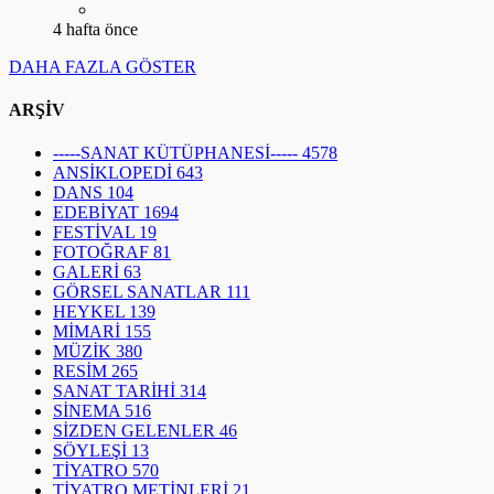
-----SANAT KÜTÜPHANESİ-----
4578
ANSİKLOPEDİ
643
DANS
104
EDEBİYAT
1694
FESTİVAL
19
FOTOĞRAF
81
GALERİ
63
GÖRSEL SANATLAR
111
HEYKEL
139
MİMARİ
155
MÜZİK
380
RESİM
265
SANAT TARİHİ
314
SİNEMA
516
SİZDEN GELENLER
46
SÖYLEŞİ
13
TİYATRO
570
TİYATRO METİNLERİ
21
POPÜLER YAZILAR
1
31.530
Dergi Çıkarmak ve Yayınlamak İçin Gerekli