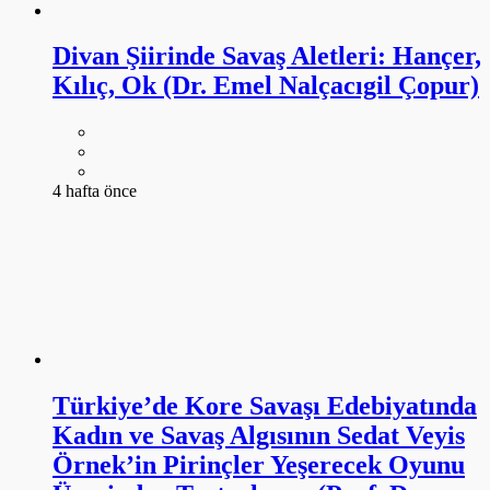
Divan Şiirinde Savaş Aletleri: Hançer,
Kılıç, Ok (Dr. Emel Nalçacıgil Çopur)
4 hafta önce
Türkiye’de Kore Savaşı Edebiyatında
Kadın ve Savaş Algısının Sedat Veyis
Örnek’in Pirinçler Yeşerecek Oyunu
Üzerinden Tartışılması (Prof. Dr.
Eunkyung Oh)
4 hafta önce