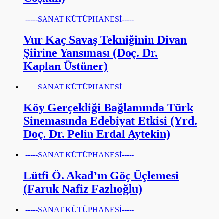
-----SANAT KÜTÜPHANESİ-----
Vur Kaç Savaş Tekniğinin Divan
Şiirine Yansıması (Doç. Dr.
Kaplan Üstüner)
-----SANAT KÜTÜPHANESİ-----
Köy Gerçekliği Bağlamında Türk
Sinemasında Edebiyat Etkisi (Yrd.
Doç. Dr. Pelin Erdal Aytekin)
-----SANAT KÜTÜPHANESİ-----
Lütfi Ö. Akad’ın Göç Üçlemesi
(Faruk Nafiz Fazlıoğlu)
-----SANAT KÜTÜPHANESİ-----