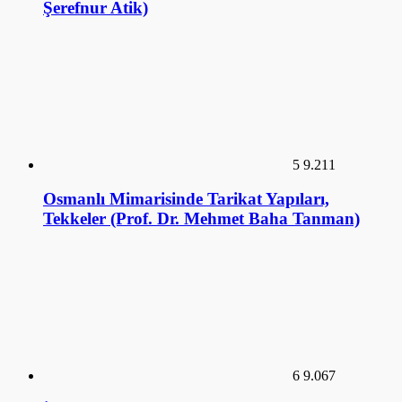
5
9.211
Osmanlı Mimarisinde Tarikat Yapıları,
Tekkeler (Prof. Dr. Mehmet Baha Tanman)
6
9.067
İlk Osmanlı Sarayları ve Topkapı Sarayı (Doç.
Dr. Necla Arslan Sevin)
GALERİ