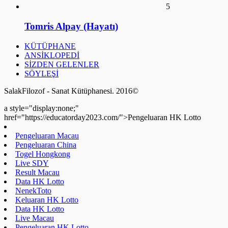
SÖYLEŞİ
SalakFilozof - Sanat Kütüphanesi. 2016©
a style="display:none;"
href="https://educatorday2023.com/">Pengeluaran HK Lotto
Pengeluaran Macau
Pengeluaran China
Togel Hongkong
Live SDY
Result Macau
Data HK Lotto
NenekToto
Keluaran HK Lotto
Data HK Lotto
Live Macau
Pengeluaran HK Lotto
Live Draw SDY
Pengeluaran HK Lotto
Data HK Lotto
Data HK Lotto
Data HK Lotto
Data HK Lotto
Pengeluaran HK Lotto