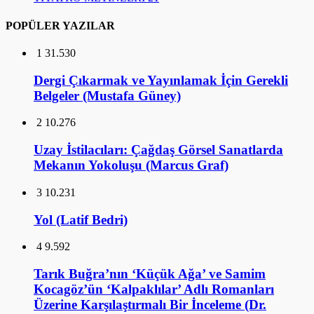
Belgeler (Mustafa Güney)
2
10.276
Uzay İstilacıları: Çağdaş Görsel Sanatlarda
Mekanın Yokoluşu (Marcus Graf)
3
10.231
Yol (Latif Bedri)
4
9.592
Tarık Buğra’nın ‘Küçük Ağa’ ve Samim
Kocagöz’ün ‘Kalpaklılar’ Adlı Romanları
Üzerine Karşılaştırmalı Bir İnceleme (Dr.
Şerefnur Atik)