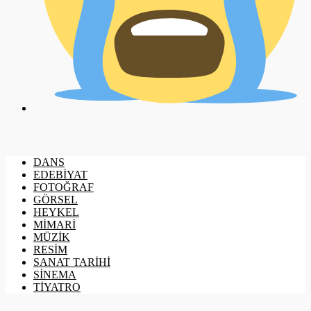
DANS
EDEBİYAT
FOTOĞRAF
GÖRSEL
HEYKEL
MİMARİ
MÜZİK
RESİM
SANAT TARİHİ
SİNEMA
TİYATRO