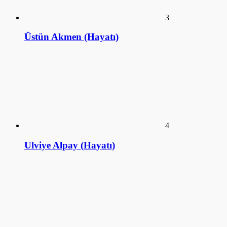
4
Ulviye Alpay (Hayatı)
5
Tomris Alpay (Hayatı)
KÜTÜPHANE
ANSİKLOPEDİ
SİZDEN GELENLER