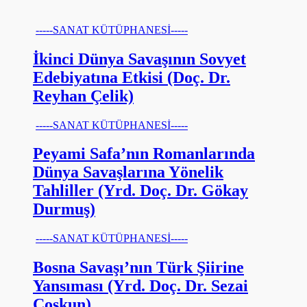
-----SANAT KÜTÜPHANESİ-----
İkinci Dünya Savaşının Sovyet
Edebiyatına Etkisi (Doç. Dr.
Reyhan Çelik)
-----SANAT KÜTÜPHANESİ-----
Peyami Safa’nın Romanlarında
Dünya Savaşlarına Yönelik
Tahliller (Yrd. Doç. Dr. Gökay
Durmuş)
-----SANAT KÜTÜPHANESİ-----
Bosna Savaşı’nın Türk Şiirine
Yansıması (Yrd. Doç. Dr. Sezai
Coşkun)