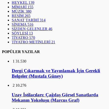
HEYKEL
139
MİMARİ
155
MÜZİK
380
RESİM
265
SANAT TARİHİ
314
SİNEMA
516
SİZDEN GELENLER
46
SÖYLEŞİ
13
TİYATRO
570
TİYATRO METİNLERİ
21
POPÜLER YAZILAR
1
31.530
Dergi Çıkarmak ve Yayınlamak İçin Gerekli
Belgeler (Mustafa Güney)
2
10.276
Uzay İstilacıları: Çağdaş Görsel Sanatlarda
Mekanın Yokoluşu (Marcus Graf)