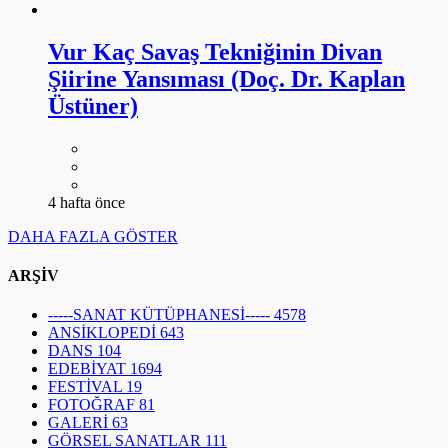
Vur Kaç Savaş Tekniğinin Divan
Şiirine Yansıması (Doç. Dr. Kaplan
Üstüner)
4 hafta önce
DAHA FAZLA GÖSTER
ARŞİV
-----SANAT KÜTÜPHANESİ-----
4578
ANSİKLOPEDİ
643
DANS
104
EDEBİYAT
1694
FESTİVAL
19
FOTOĞRAF
81
GALERİ
63
GÖRSEL SANATLAR
111