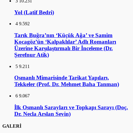
3
10.231
Yol (Latif Bedri)
4
9.592
Tarık Buğra’nın ‘Küçük Ağa’ ve Samim
Kocagöz’ün ‘Kalpaklılar’ Adlı Romanları
Üzerine Karşılaştırmalı Bir İnceleme (Dr.
Şerefnur Atik)
5
9.211
Osmanlı Mimarisinde Tarikat Yapıları,
Tekkeler (Prof. Dr. Mehmet Baha Tanman)
6
9.067
İlk Osmanlı Sarayları ve Topkapı Sarayı (Doç.
Dr. Necla Arslan Sevin)
GALERİ