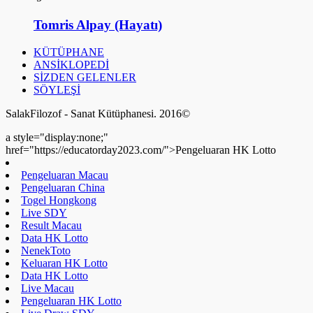
Tomris Alpay (Hayatı)
KÜTÜPHANE
ANSİKLOPEDİ
SİZDEN GELENLER
SÖYLEŞİ
SalakFilozof - Sanat Kütüphanesi. 2016©
a style="display:none;"
href="https://educatorday2023.com/">Pengeluaran HK Lotto
Pengeluaran Macau
Pengeluaran China
Togel Hongkong
Live SDY
Result Macau
Data HK Lotto
NenekToto
Keluaran HK Lotto
Data HK Lotto
Live Macau
Pengeluaran HK Lotto