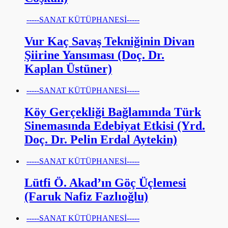
-----SANAT KÜTÜPHANESİ-----
Vur Kaç Savaş Tekniğinin Divan
Şiirine Yansıması (Doç. Dr.
Kaplan Üstüner)
-----SANAT KÜTÜPHANESİ-----
Köy Gerçekliği Bağlamında Türk
Sinemasında Edebiyat Etkisi (Yrd.
Doç. Dr. Pelin Erdal Aytekin)
-----SANAT KÜTÜPHANESİ-----
Lütfi Ö. Akad’ın Göç Üçlemesi
(Faruk Nafiz Fazlıoğlu)
-----SANAT KÜTÜPHANESİ-----