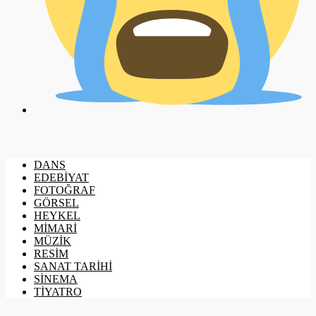
DANS
EDEBİYAT
FOTOĞRAF
GÖRSEL
HEYKEL
MİMARİ
MÜZİK
RESİM
SANAT TARİHİ
SİNEMA
TİYATRO