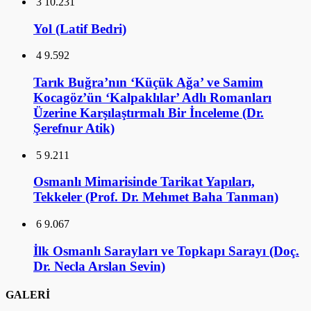
3
10.231
Yol (Latif Bedri)
4
9.592
Tarık Buğra’nın ‘Küçük Ağa’ ve Samim
Kocagöz’ün ‘Kalpaklılar’ Adlı Romanları
Üzerine Karşılaştırmalı Bir İnceleme (Dr.
Şerefnur Atik)
5
9.211
Osmanlı Mimarisinde Tarikat Yapıları,
Tekkeler (Prof. Dr. Mehmet Baha Tanman)
6
9.067
İlk Osmanlı Sarayları ve Topkapı Sarayı (Doç.
Dr. Necla Arslan Sevin)
GALERİ