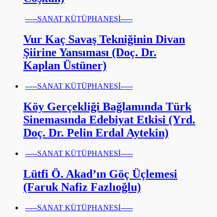
-----SANAT KÜTÜPHANESİ-----
Vur Kaç Savaş Tekniğinin Divan
Şiirine Yansıması (Doç. Dr.
Kaplan Üstüner)
-----SANAT KÜTÜPHANESİ-----
Köy Gerçekliği Bağlamında Türk
Sinemasında Edebiyat Etkisi (Yrd.
Doç. Dr. Pelin Erdal Aytekin)
-----SANAT KÜTÜPHANESİ-----
Lütfi Ö. Akad’ın Göç Üçlemesi
(Faruk Nafiz Fazlıoğlu)
-----SANAT KÜTÜPHANESİ-----