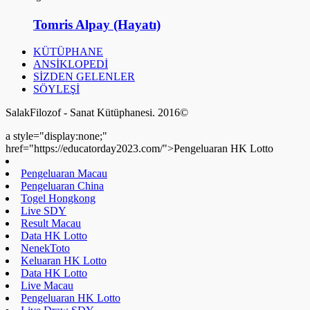
Tomris Alpay (Hayatı)
KÜTÜPHANE
ANSİKLOPEDİ
SİZDEN GELENLER
SÖYLEŞİ
SalakFilozof - Sanat Kütüphanesi. 2016©
a style="display:none;"
href="https://educatorday2023.com/">Pengeluaran HK Lotto
Pengeluaran Macau
Pengeluaran China
Togel Hongkong
Live SDY
Result Macau
Data HK Lotto
NenekToto
Keluaran HK Lotto
Data HK Lotto
Live Macau
Pengeluaran HK Lotto