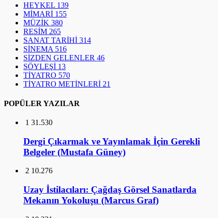
HEYKEL
139
MİMARİ
155
MÜZİK
380
RESİM
265
SANAT TARİHİ
314
SİNEMA
516
SİZDEN GELENLER
46
SÖYLEŞİ
13
TİYATRO
570
TİYATRO METİNLERİ
21
POPÜLER YAZILAR
1
31.530
Dergi Çıkarmak ve Yayınlamak İçin Gerekli
Belgeler (Mustafa Güney)
2
10.276
Uzay İstilacıları: Çağdaş Görsel Sanatlarda
Mekanın Yokoluşu (Marcus Graf)