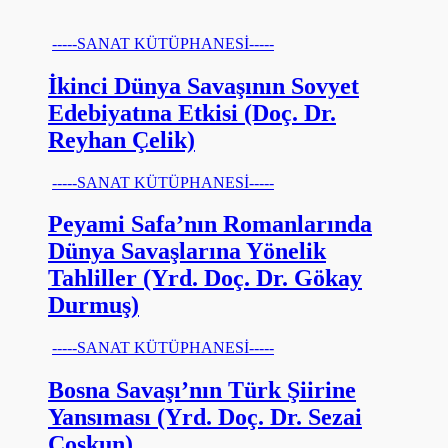
-----SANAT KÜTÜPHANESİ-----
İkinci Dünya Savaşının Sovyet
Edebiyatına Etkisi (Doç. Dr.
Reyhan Çelik)
-----SANAT KÜTÜPHANESİ-----
Peyami Safa’nın Romanlarında
Dünya Savaşlarına Yönelik
Tahliller (Yrd. Doç. Dr. Gökay
Durmuş)
-----SANAT KÜTÜPHANESİ-----
Bosna Savaşı’nın Türk Şiirine
Yansıması (Yrd. Doç. Dr. Sezai
Coşkun)