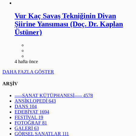
Vur Kaç Savaş Tekniğinin Divan
Şiirine Yansıması (Doç. Dr. Kaplan
Üstüner)
4 hafta önce
DAHA FAZLA GÖSTER
ARŞİV
-----SANAT KÜTÜPHANESİ-----
4578
ANSİKLOPEDİ
643
DANS
104
EDEBİYAT
1694
FESTİVAL
19
FOTOĞRAF
81
GALERİ
63
GÖRSEL SANATLAR
111