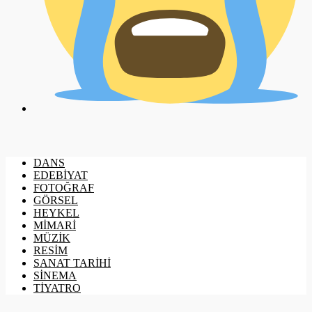
DANS
EDEBİYAT
FOTOĞRAF
GÖRSEL
HEYKEL
MİMARİ
MÜZİK
RESİM
SANAT TARİHİ
SİNEMA
TİYATRO