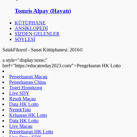
Tomris Alpay (Hayatı)
KÜTÜPHANE
ANSİKLOPEDİ
SİZDEN GELENLER
SÖYLEŞİ
SalakFilozof - Sanat Kütüphanesi. 2016©
a style="display:none;"
href="https://educatorday2023.com/">Pengeluaran HK Lotto
Pengeluaran Macau
Pengeluaran China
Togel Hongkong
Live SDY
Result Macau
Data HK Lotto
NenekToto
Keluaran HK Lotto
Data HK Lotto
Live Macau
Pengeluaran HK Lotto