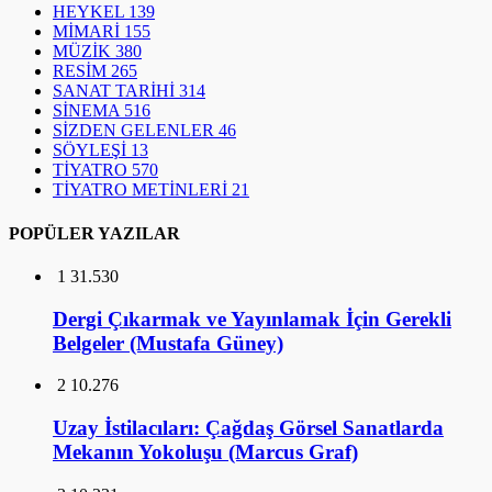
HEYKEL
139
MİMARİ
155
MÜZİK
380
RESİM
265
SANAT TARİHİ
314
SİNEMA
516
SİZDEN GELENLER
46
SÖYLEŞİ
13
TİYATRO
570
TİYATRO METİNLERİ
21
POPÜLER YAZILAR
1
31.530
Dergi Çıkarmak ve Yayınlamak İçin Gerekli
Belgeler (Mustafa Güney)
2
10.276
Uzay İstilacıları: Çağdaş Görsel Sanatlarda
Mekanın Yokoluşu (Marcus Graf)