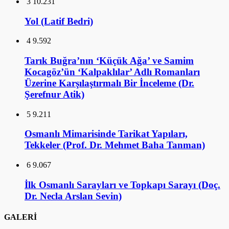
3
10.231
Yol (Latif Bedri)
4
9.592
Tarık Buğra’nın ‘Küçük Ağa’ ve Samim
Kocagöz’ün ‘Kalpaklılar’ Adlı Romanları
Üzerine Karşılaştırmalı Bir İnceleme (Dr.
Şerefnur Atik)
5
9.211
Osmanlı Mimarisinde Tarikat Yapıları,
Tekkeler (Prof. Dr. Mehmet Baha Tanman)
6
9.067
İlk Osmanlı Sarayları ve Topkapı Sarayı (Doç.
Dr. Necla Arslan Sevin)
GALERİ