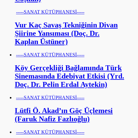
-----SANAT KÜTÜPHANESİ-----
Vur Kaç Savaş Tekniğinin Divan
Şiirine Yansıması (Doç. Dr.
Kaplan Üstüner)
-----SANAT KÜTÜPHANESİ-----
Köy Gerçekliği Bağlamında Türk
Sinemasında Edebiyat Etkisi (Yrd.
Doç. Dr. Pelin Erdal Aytekin)
-----SANAT KÜTÜPHANESİ-----
Lütfi Ö. Akad’ın Göç Üçlemesi
(Faruk Nafiz Fazlıoğlu)
-----SANAT KÜTÜPHANESİ-----