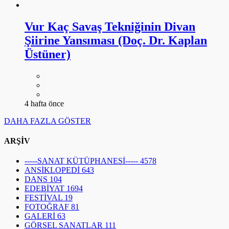
Vur Kaç Savaş Tekniğinin Divan
Şiirine Yansıması (Doç. Dr. Kaplan
Üstüner)
4 hafta önce
DAHA FAZLA GÖSTER
ARŞİV
-----SANAT KÜTÜPHANESİ-----
4578
ANSİKLOPEDİ
643
DANS
104
EDEBİYAT
1694
FESTİVAL
19
FOTOĞRAF
81
GALERİ
63
GÖRSEL SANATLAR
111