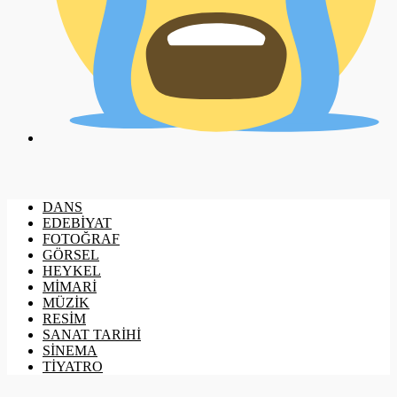
DANS
EDEBİYAT
FOTOĞRAF
GÖRSEL
HEYKEL
MİMARİ
MÜZİK
RESİM
SANAT TARİHİ
SİNEMA
TİYATRO