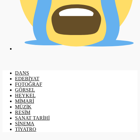
DANS
EDEBİYAT
FOTOĞRAF
GÖRSEL
HEYKEL
MİMARİ
MÜZİK
RESİM
SANAT TARİHİ
SİNEMA
TİYATRO