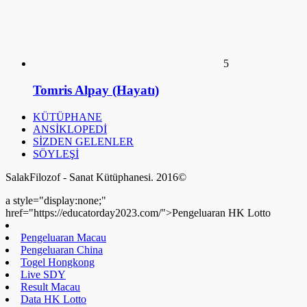
5
Tomris Alpay (Hayatı)
KÜTÜPHANE
ANSİKLOPEDİ
SİZDEN GELENLER
SÖYLEŞİ
SalakFilozof - Sanat Kütüphanesi. 2016©
a style="display:none;"
href="https://educatorday2023.com/">Pengeluaran HK Lotto
Pengeluaran Macau
Pengeluaran China
Togel Hongkong
Live SDY
Result Macau
Data HK Lotto