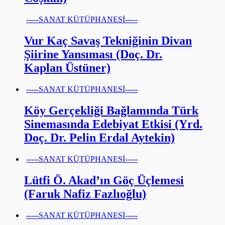
-----SANAT KÜTÜPHANESİ-----
Vur Kaç Savaş Tekniğinin Divan
Şiirine Yansıması (Doç. Dr.
Kaplan Üstüner)
-----SANAT KÜTÜPHANESİ-----
Köy Gerçekliği Bağlamında Türk
Sinemasında Edebiyat Etkisi (Yrd.
Doç. Dr. Pelin Erdal Aytekin)
-----SANAT KÜTÜPHANESİ-----
Lütfi Ö. Akad’ın Göç Üçlemesi
(Faruk Nafiz Fazlıoğlu)
-----SANAT KÜTÜPHANESİ-----