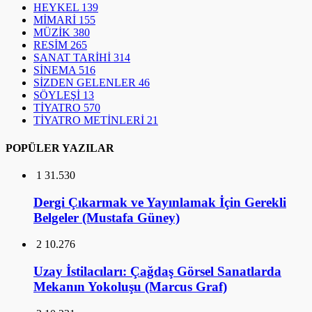
HEYKEL
139
MİMARİ
155
MÜZİK
380
RESİM
265
SANAT TARİHİ
314
SİNEMA
516
SİZDEN GELENLER
46
SÖYLEŞİ
13
TİYATRO
570
TİYATRO METİNLERİ
21
POPÜLER YAZILAR
1
31.530
Dergi Çıkarmak ve Yayınlamak İçin Gerekli
Belgeler (Mustafa Güney)
2
10.276
Uzay İstilacıları: Çağdaş Görsel Sanatlarda
Mekanın Yokoluşu (Marcus Graf)