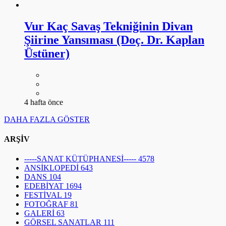
Vur Kaç Savaş Tekniğinin Divan
Şiirine Yansıması (Doç. Dr. Kaplan
Üstüner)
4 hafta önce
DAHA FAZLA GÖSTER
ARŞİV
-----SANAT KÜTÜPHANESİ-----
4578
ANSİKLOPEDİ
643
DANS
104
EDEBİYAT
1694
FESTİVAL
19
FOTOĞRAF
81
GALERİ
63
GÖRSEL SANATLAR
111