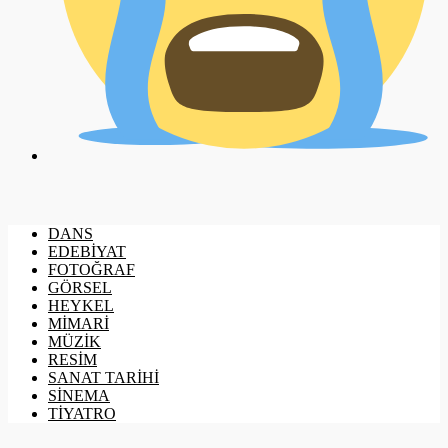
DANS
EDEBİYAT
FOTOĞRAF
GÖRSEL
HEYKEL
MİMARİ
MÜZİK
RESİM
SANAT TARİHİ
SİNEMA
TİYATRO