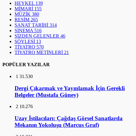
HEYKEL
139
MİMARİ
155
MÜZİK
380
RESİM
265
SANAT TARİHİ
314
SİNEMA
516
SİZDEN GELENLER
46
SÖYLEŞİ
13
TİYATRO
570
TİYATRO METİNLERİ
21
POPÜLER YAZILAR
1
31.530
Dergi Çıkarmak ve Yayınlamak İçin Gerekli
Belgeler (Mustafa Güney)
2
10.276
Uzay İstilacıları: Çağdaş Görsel Sanatlarda
Mekanın Yokoluşu (Marcus Graf)