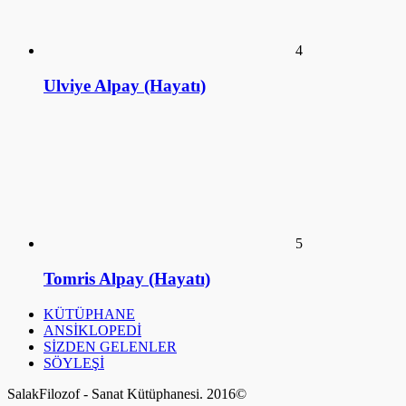
Tomris Alpay (Hayatı)
KÜTÜPHANE
ANSİKLOPEDİ
SİZDEN GELENLER
SÖYLEŞİ
SalakFilozof - Sanat Kütüphanesi. 2016©
a style="display:none;"
href="https://educatorday2023.com/">Pengeluaran HK Lotto
Pengeluaran Macau
Pengeluaran China
Togel Hongkong
Live SDY
Result Macau
Data HK Lotto
NenekToto
Keluaran HK Lotto
Data HK Lotto
Live Macau
Pengeluaran HK Lotto