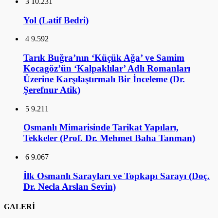
3
10.231
Yol (Latif Bedri)
4
9.592
Tarık Buğra’nın ‘Küçük Ağa’ ve Samim
Kocagöz’ün ‘Kalpaklılar’ Adlı Romanları
Üzerine Karşılaştırmalı Bir İnceleme (Dr.
Şerefnur Atik)
5
9.211
Osmanlı Mimarisinde Tarikat Yapıları,
Tekkeler (Prof. Dr. Mehmet Baha Tanman)
6
9.067
İlk Osmanlı Sarayları ve Topkapı Sarayı (Doç.
Dr. Necla Arslan Sevin)
GALERİ