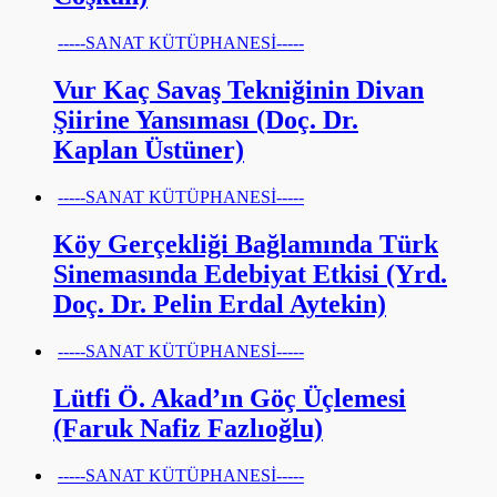
-----SANAT KÜTÜPHANESİ-----
Vur Kaç Savaş Tekniğinin Divan
Şiirine Yansıması (Doç. Dr.
Kaplan Üstüner)
-----SANAT KÜTÜPHANESİ-----
Köy Gerçekliği Bağlamında Türk
Sinemasında Edebiyat Etkisi (Yrd.
Doç. Dr. Pelin Erdal Aytekin)
-----SANAT KÜTÜPHANESİ-----
Lütfi Ö. Akad’ın Göç Üçlemesi
(Faruk Nafiz Fazlıoğlu)
-----SANAT KÜTÜPHANESİ-----