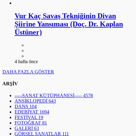
Vur Kaç Savaş Tekniğinin Divan
Şiirine Yansıması (Doç. Dr. Kaplan
Üstüner)
4 hafta önce
DAHA FAZLA GÖSTER
ARŞİV
-----SANAT KÜTÜPHANESİ-----
4578
ANSİKLOPEDİ
643
DANS
104
EDEBİYAT
1694
FESTİVAL
19
FOTOĞRAF
81
GALERİ
63
GÖRSEL SANATLAR
111