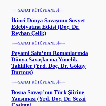
-----SANAT KÜTÜPHANESİ-----
İkinci Dünya Savaşının Sovyet
Edebiyatına Etkisi (Doç. Dr.
Reyhan Çelik)
-----SANAT KÜTÜPHANESİ-----
Peyami Safa’nın Romanlarında
Dünya Savaşlarına Yönelik
Tahliller (Yrd. Doç. Dr. Gökay
Durmuş)
-----SANAT KÜTÜPHANESİ-----
Bosna Savaşı’nın Türk Şiirine
Yansıması (Yrd. Doç. Dr. Sezai
Coşkun)