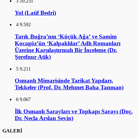
3
10.231
Yol (Latif Bedri)
4
9.592
Tarık Buğra’nın ‘Küçük Ağa’ ve Samim
Kocagöz’ün ‘Kalpaklılar’ Adlı Romanları
Üzerine Karşılaştırmalı Bir İnceleme (Dr.
Şerefnur Atik)
5
9.211
Osmanlı Mimarisinde Tarikat Yapıları,
Tekkeler (Prof. Dr. Mehmet Baha Tanman)
6
9.067
İlk Osmanlı Sarayları ve Topkapı Sarayı (Doç.
Dr. Necla Arslan Sevin)
GALERİ