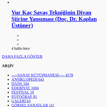
Vur Kaç Savaş Tekniğinin Divan
Şiirine Yansıması (Doç. Dr. Kaplan
Üstüner)
4 hafta önce
DAHA FAZLA GÖSTER
ARŞİV
-----SANAT KÜTÜPHANESİ-----
4578
ANSİKLOPEDİ
643
DANS
104
EDEBİYAT
1694
FESTİVAL
19
FOTOĞRAF
81
GALERİ
63
GÖRSEL SANATLAR
111