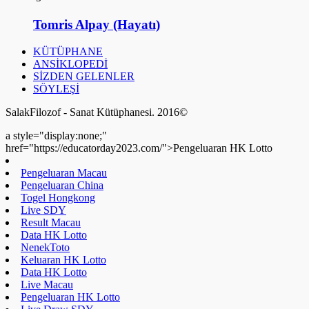
Tomris Alpay (Hayatı)
KÜTÜPHANE
ANSİKLOPEDİ
SİZDEN GELENLER
SÖYLEŞİ
SalakFilozof - Sanat Kütüphanesi. 2016©
a style="display:none;"
href="https://educatorday2023.com/">Pengeluaran HK Lotto
Pengeluaran Macau
Pengeluaran China
Togel Hongkong
Live SDY
Result Macau
Data HK Lotto
NenekToto
Keluaran HK Lotto
Data HK Lotto
Live Macau
Pengeluaran HK Lotto