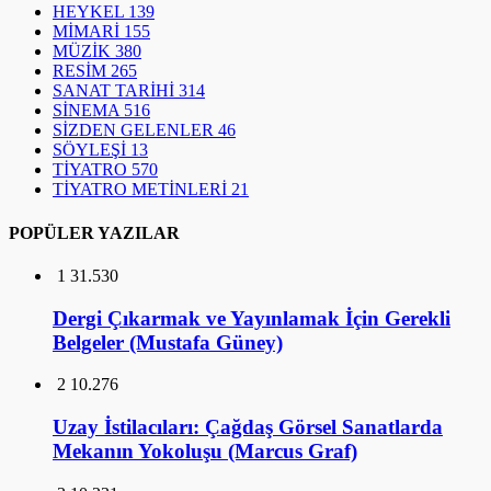
HEYKEL
139
MİMARİ
155
MÜZİK
380
RESİM
265
SANAT TARİHİ
314
SİNEMA
516
SİZDEN GELENLER
46
SÖYLEŞİ
13
TİYATRO
570
TİYATRO METİNLERİ
21
POPÜLER YAZILAR
1
31.530
Dergi Çıkarmak ve Yayınlamak İçin Gerekli
Belgeler (Mustafa Güney)
2
10.276
Uzay İstilacıları: Çağdaş Görsel Sanatlarda
Mekanın Yokoluşu (Marcus Graf)