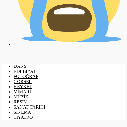
DANS
EDEBİYAT
FOTOĞRAF
GÖRSEL
HEYKEL
MİMARİ
MÜZİK
RESİM
SANAT TARİHİ
SİNEMA
TİYATRO