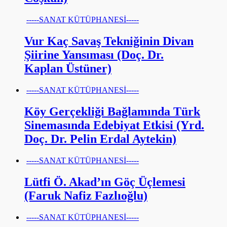
-----SANAT KÜTÜPHANESİ-----
Vur Kaç Savaş Tekniğinin Divan
Şiirine Yansıması (Doç. Dr.
Kaplan Üstüner)
-----SANAT KÜTÜPHANESİ-----
Köy Gerçekliği Bağlamında Türk
Sinemasında Edebiyat Etkisi (Yrd.
Doç. Dr. Pelin Erdal Aytekin)
-----SANAT KÜTÜPHANESİ-----
Lütfi Ö. Akad’ın Göç Üçlemesi
(Faruk Nafiz Fazlıoğlu)
-----SANAT KÜTÜPHANESİ-----