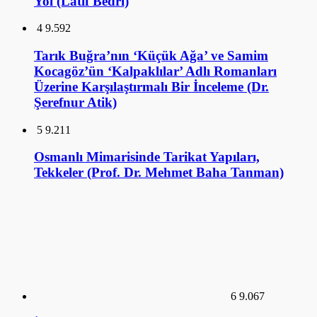
Şerefnur Atik)
5
9.211
Osmanlı Mimarisinde Tarikat Yapıları,
Tekkeler (Prof. Dr. Mehmet Baha Tanman)
6
9.067
İlk Osmanlı Sarayları ve Topkapı Sarayı (Doç.
Dr. Necla Arslan Sevin)
GALERİ