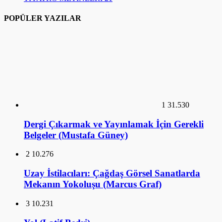
1
31.530
Dergi Çıkarmak ve Yayınlamak İçin Gerekli
Belgeler (Mustafa Güney)
2
10.276
Uzay İstilacıları: Çağdaş Görsel Sanatlarda
Mekanın Yokoluşu (Marcus Graf)
3
10.231
Yol (Latif Bedri)
4
9.592
Tarık Buğra’nın ‘Küçük Ağa’ ve Samim
Kocagöz’ün ‘Kalpaklılar’ Adlı Romanları
Üzerine Karşılaştırmalı Bir İnceleme (Dr.