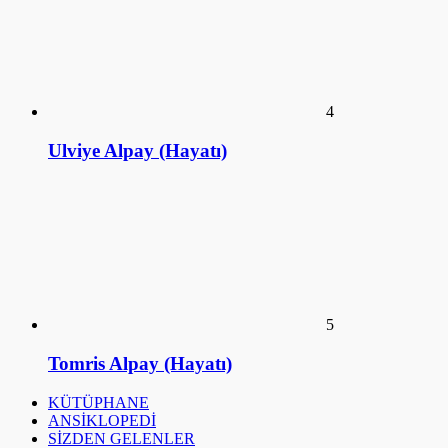
Ulviye Alpay (Hayatı)
5
Tomris Alpay (Hayatı)
KÜTÜPHANE
ANSİKLOPEDİ
SİZDEN GELENLER
SÖYLEŞİ
SalakFilozof - Sanat Kütüphanesi. 2016©
a style="display:none;"
href="https://educatorday2023.com/">Pengeluaran HK Lotto
Pengeluaran Macau