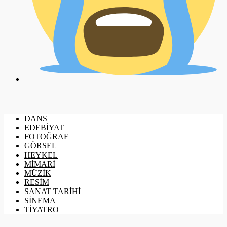
DANS
EDEBİYAT
FOTOĞRAF
GÖRSEL
HEYKEL
MİMARİ
MÜZİK
RESİM
SANAT TARİHİ
SİNEMA
TİYATRO