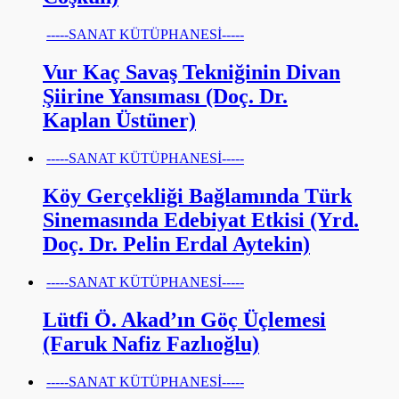
-----SANAT KÜTÜPHANESİ-----
Vur Kaç Savaş Tekniğinin Divan
Şiirine Yansıması (Doç. Dr.
Kaplan Üstüner)
-----SANAT KÜTÜPHANESİ-----
Köy Gerçekliği Bağlamında Türk
Sinemasında Edebiyat Etkisi (Yrd.
Doç. Dr. Pelin Erdal Aytekin)
-----SANAT KÜTÜPHANESİ-----
Lütfi Ö. Akad’ın Göç Üçlemesi
(Faruk Nafiz Fazlıoğlu)
-----SANAT KÜTÜPHANESİ-----