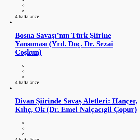
Yansıması (Yrd. Doç. Dr. Sezai
Coşkun)
4 hafta önce
Divan Şiirinde Savaş Aletleri: Hançer,
Kılıç, Ok (Dr. Emel Nalçacıgil Çopur)
4 hafta önce
Türkiye’de Kore Savaşı Edebiyatında
Kadın ve Savaş Algısının Sedat Veyis
Örnek’in Pirinçler Yeşerecek Oyunu