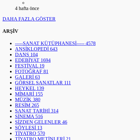
-----SANAT KÜTÜPHANESİ-----
4578
ANSİKLOPEDİ
643
DANS
104
EDEBİYAT
1694
FESTİVAL
19
FOTOĞRAF
81
GALERİ
63
GÖRSEL SANATLAR
111
HEYKEL
139
MİMARİ
155
MÜZİK
380
RESİM
265
SANAT TARİHİ
314
SİNEMA
516
SİZDEN GELENLER
46
SÖYLEŞİ
13
TİYATRO
570
TİYATRO METİNLERİ
21
POPÜLER YAZILAR