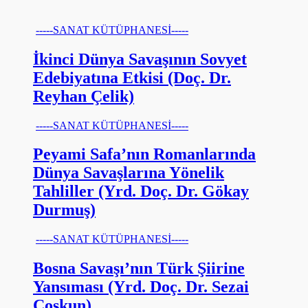
-----SANAT KÜTÜPHANESİ-----
İkinci Dünya Savaşının Sovyet
Edebiyatına Etkisi (Doç. Dr.
Reyhan Çelik)
-----SANAT KÜTÜPHANESİ-----
Peyami Safa’nın Romanlarında
Dünya Savaşlarına Yönelik
Tahliller (Yrd. Doç. Dr. Gökay
Durmuş)
-----SANAT KÜTÜPHANESİ-----
Bosna Savaşı’nın Türk Şiirine
Yansıması (Yrd. Doç. Dr. Sezai
Coşkun)