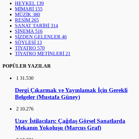
HEYKEL
139
MİMARİ
155
MÜZİK
380
RESİM
265
SANAT TARİHİ
314
SİNEMA
516
SİZDEN GELENLER
46
SÖYLEŞİ
13
TİYATRO
570
TİYATRO METİNLERİ
21
POPÜLER YAZILAR
1
31.530
Dergi Çıkarmak ve Yayınlamak İçin Gerekli
Belgeler (Mustafa Güney)
2
10.276
Uzay İstilacıları: Çağdaş Görsel Sanatlarda
Mekanın Yokoluşu (Marcus Graf)