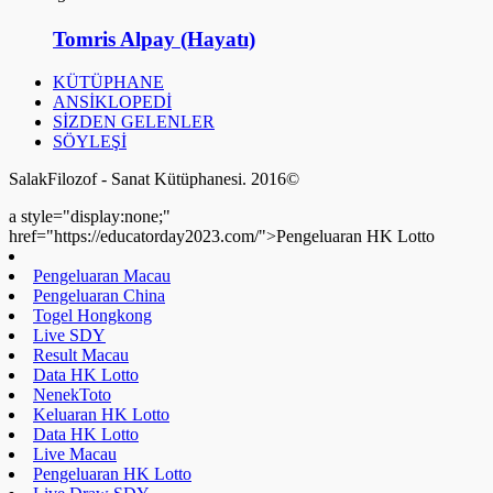
Tomris Alpay (Hayatı)
KÜTÜPHANE
ANSİKLOPEDİ
SİZDEN GELENLER
SÖYLEŞİ
SalakFilozof - Sanat Kütüphanesi. 2016©
a style="display:none;"
href="https://educatorday2023.com/">Pengeluaran HK Lotto
Pengeluaran Macau
Pengeluaran China
Togel Hongkong
Live SDY
Result Macau
Data HK Lotto
NenekToto
Keluaran HK Lotto
Data HK Lotto
Live Macau
Pengeluaran HK Lotto