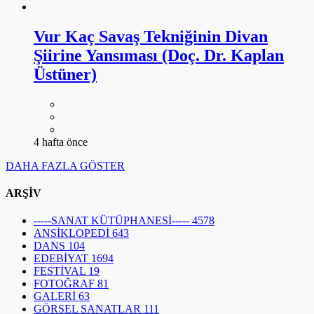
Vur Kaç Savaş Tekniğinin Divan
Şiirine Yansıması (Doç. Dr. Kaplan
Üstüner)
4 hafta önce
DAHA FAZLA GÖSTER
ARŞİV
-----SANAT KÜTÜPHANESİ-----
4578
ANSİKLOPEDİ
643
DANS
104
EDEBİYAT
1694
FESTİVAL
19
FOTOĞRAF
81
GALERİ
63
GÖRSEL SANATLAR
111