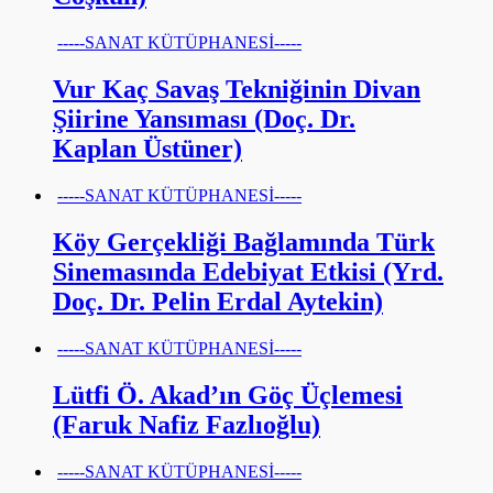
-----SANAT KÜTÜPHANESİ-----
Vur Kaç Savaş Tekniğinin Divan
Şiirine Yansıması (Doç. Dr.
Kaplan Üstüner)
-----SANAT KÜTÜPHANESİ-----
Köy Gerçekliği Bağlamında Türk
Sinemasında Edebiyat Etkisi (Yrd.
Doç. Dr. Pelin Erdal Aytekin)
-----SANAT KÜTÜPHANESİ-----
Lütfi Ö. Akad’ın Göç Üçlemesi
(Faruk Nafiz Fazlıoğlu)
-----SANAT KÜTÜPHANESİ-----