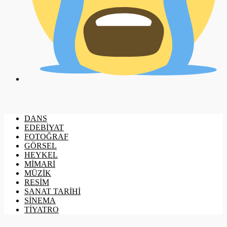
DANS
EDEBİYAT
FOTOĞRAF
GÖRSEL
HEYKEL
MİMARİ
MÜZİK
RESİM
SANAT TARİHİ
SİNEMA
TİYATRO