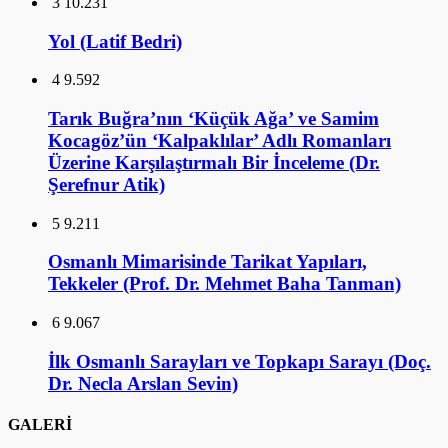
3
10.231
Yol (Latif Bedri)
4
9.592
Tarık Buğra’nın ‘Küçük Ağa’ ve Samim
Kocagöz’ün ‘Kalpaklılar’ Adlı Romanları
Üzerine Karşılaştırmalı Bir İnceleme (Dr.
Şerefnur Atik)
5
9.211
Osmanlı Mimarisinde Tarikat Yapıları,
Tekkeler (Prof. Dr. Mehmet Baha Tanman)
6
9.067
İlk Osmanlı Sarayları ve Topkapı Sarayı (Doç.
Dr. Necla Arslan Sevin)
GALERİ