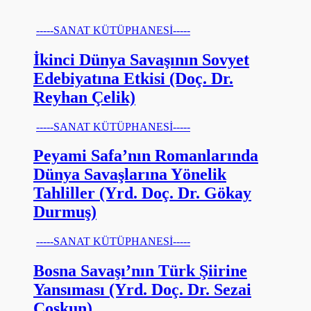
-----SANAT KÜTÜPHANESİ-----
İkinci Dünya Savaşının Sovyet
Edebiyatına Etkisi (Doç. Dr.
Reyhan Çelik)
-----SANAT KÜTÜPHANESİ-----
Peyami Safa’nın Romanlarında
Dünya Savaşlarına Yönelik
Tahliller (Yrd. Doç. Dr. Gökay
Durmuş)
-----SANAT KÜTÜPHANESİ-----
Bosna Savaşı’nın Türk Şiirine
Yansıması (Yrd. Doç. Dr. Sezai
Coşkun)