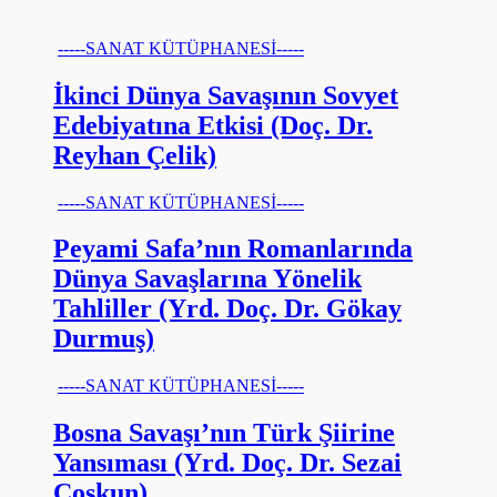
-----SANAT KÜTÜPHANESİ-----
İkinci Dünya Savaşının Sovyet
Edebiyatına Etkisi (Doç. Dr.
Reyhan Çelik)
-----SANAT KÜTÜPHANESİ-----
Peyami Safa’nın Romanlarında
Dünya Savaşlarına Yönelik
Tahliller (Yrd. Doç. Dr. Gökay
Durmuş)
-----SANAT KÜTÜPHANESİ-----
Bosna Savaşı’nın Türk Şiirine
Yansıması (Yrd. Doç. Dr. Sezai
Coşkun)