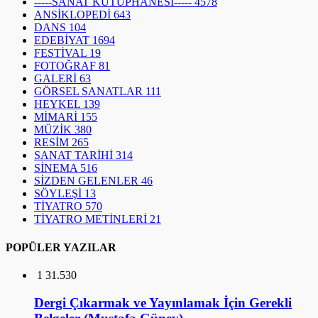
-----SANAT KÜTÜPHANESİ-----
4578
ANSİKLOPEDİ
643
DANS
104
EDEBİYAT
1694
FESTİVAL
19
FOTOĞRAF
81
GALERİ
63
GÖRSEL SANATLAR
111
HEYKEL
139
MİMARİ
155
MÜZİK
380
RESİM
265
SANAT TARİHİ
314
SİNEMA
516
SİZDEN GELENLER
46
SÖYLEŞİ
13
TİYATRO
570
TİYATRO METİNLERİ
21
POPÜLER YAZILAR
1
31.530
Dergi Çıkarmak ve Yayınlamak İçin Gerekli