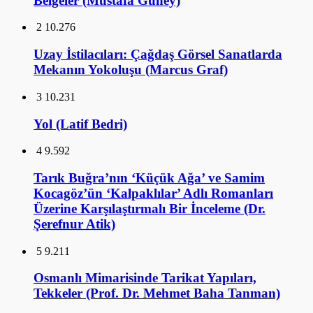
Belgeler (Mustafa Güney)
2
10.276
Uzay İstilacıları: Çağdaş Görsel Sanatlarda
Mekanın Yokoluşu (Marcus Graf)
3
10.231
Yol (Latif Bedri)
4
9.592
Tarık Buğra’nın ‘Küçük Ağa’ ve Samim
Kocagöz’ün ‘Kalpaklılar’ Adlı Romanları
Üzerine Karşılaştırmalı Bir İnceleme (Dr.
Şerefnur Atik)
5
9.211
Osmanlı Mimarisinde Tarikat Yapıları,
Tekkeler (Prof. Dr. Mehmet Baha Tanman)