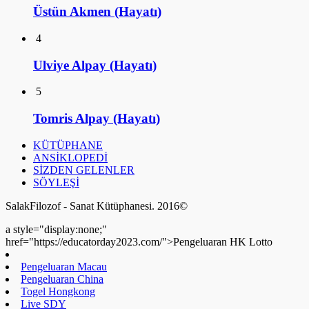
Üstün Akmen (Hayatı)
4
Ulviye Alpay (Hayatı)
5
Tomris Alpay (Hayatı)
KÜTÜPHANE
ANSİKLOPEDİ
SİZDEN GELENLER
SÖYLEŞİ
SalakFilozof - Sanat Kütüphanesi. 2016©
a style="display:none;"
href="https://educatorday2023.com/">Pengeluaran HK Lotto
Pengeluaran Macau
Pengeluaran China
Togel Hongkong
Live SDY