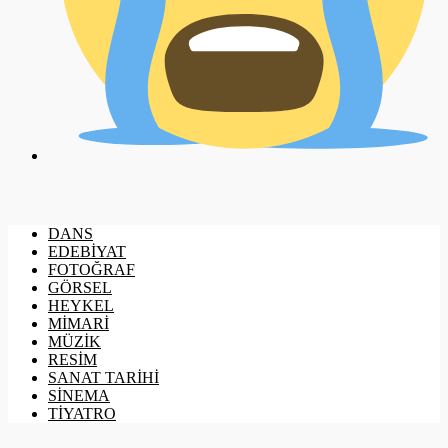
DANS
EDEBİYAT
FOTOĞRAF
GÖRSEL
HEYKEL
MİMARİ
MÜZİK
RESİM
SANAT TARİHİ
SİNEMA
TİYATRO