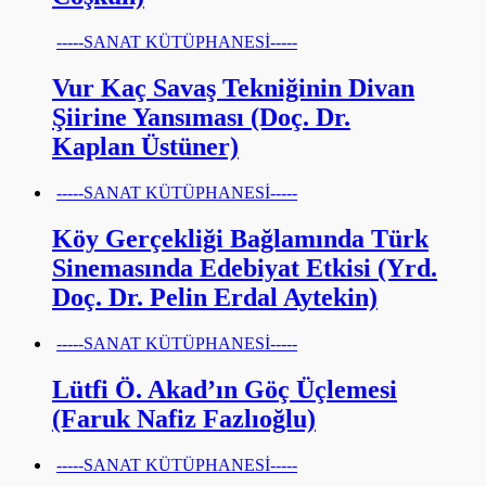
-----SANAT KÜTÜPHANESİ-----
Vur Kaç Savaş Tekniğinin Divan
Şiirine Yansıması (Doç. Dr.
Kaplan Üstüner)
-----SANAT KÜTÜPHANESİ-----
Köy Gerçekliği Bağlamında Türk
Sinemasında Edebiyat Etkisi (Yrd.
Doç. Dr. Pelin Erdal Aytekin)
-----SANAT KÜTÜPHANESİ-----
Lütfi Ö. Akad’ın Göç Üçlemesi
(Faruk Nafiz Fazlıoğlu)
-----SANAT KÜTÜPHANESİ-----