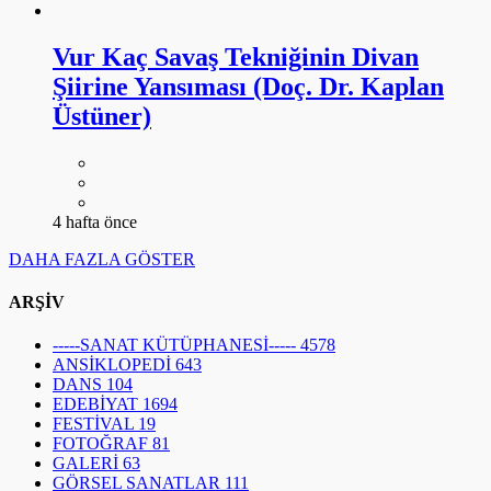
Vur Kaç Savaş Tekniğinin Divan
Şiirine Yansıması (Doç. Dr. Kaplan
Üstüner)
4 hafta önce
DAHA FAZLA GÖSTER
ARŞİV
-----SANAT KÜTÜPHANESİ-----
4578
ANSİKLOPEDİ
643
DANS
104
EDEBİYAT
1694
FESTİVAL
19
FOTOĞRAF
81
GALERİ
63
GÖRSEL SANATLAR
111