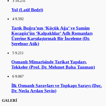
3
10.231
Yol (Latif Bedri)
4
9.592
Tarık Buğra’nın ‘Küçük Ağa’ ve Samim
Kocagöz’ün ‘Kalpaklılar’ Adlı Romanları
Üzerine Karşılaştırmalı Bir İnceleme (Dr.
Şerefnur Atik)
5
9.211
Osmanlı Mimarisinde Tarikat Yapıları,
Tekkeler (Prof. Dr. Mehmet Baha Tanman)
6
9.067
İlk Osmanlı Sarayları ve Topkapı Sarayı (Doç.
Dr. Necla Arslan Sevin)
GALERİ