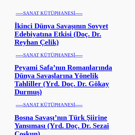
-----SANAT KÜTÜPHANESİ-----
İkinci Dünya Savaşının Sovyet
Edebiyatına Etkisi (Doç. Dr.
Reyhan Çelik)
-----SANAT KÜTÜPHANESİ-----
Peyami Safa’nın Romanlarında
Dünya Savaşlarına Yönelik
Tahliller (Yrd. Doç. Dr. Gökay
Durmuş)
-----SANAT KÜTÜPHANESİ-----
Bosna Savaşı’nın Türk Şiirine
Yansıması (Yrd. Doç. Dr. Sezai
Coşkun)