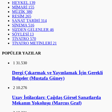
HEYKEL
139
MİMARİ
155
MÜZİK
380
RESİM
265
SANAT TARİHİ
314
SİNEMA
516
SİZDEN GELENLER
46
SÖYLEŞİ
13
TİYATRO
570
TİYATRO METİNLERİ
21
POPÜLER YAZILAR
1
31.530
Dergi Çıkarmak ve Yayınlamak İçin Gerekli
Belgeler (Mustafa Güney)
2
10.276
Uzay İstilacıları: Çağdaş Görsel Sanatlarda
Mekanın Yokoluşu (Marcus Graf)