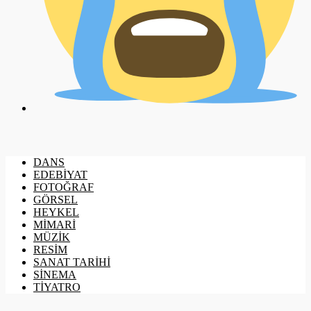
DANS
EDEBİYAT
FOTOĞRAF
GÖRSEL
HEYKEL
MİMARİ
MÜZİK
RESİM
SANAT TARİHİ
SİNEMA
TİYATRO