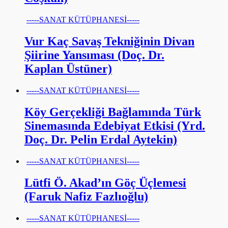
-----SANAT KÜTÜPHANESİ-----
Vur Kaç Savaş Tekniğinin Divan
Şiirine Yansıması (Doç. Dr.
Kaplan Üstüner)
-----SANAT KÜTÜPHANESİ-----
Köy Gerçekliği Bağlamında Türk
Sinemasında Edebiyat Etkisi (Yrd.
Doç. Dr. Pelin Erdal Aytekin)
-----SANAT KÜTÜPHANESİ-----
Lütfi Ö. Akad’ın Göç Üçlemesi
(Faruk Nafiz Fazlıoğlu)
-----SANAT KÜTÜPHANESİ-----